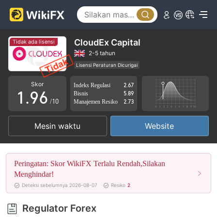
4
1
5
2
6
3
CloudEx Capital
Tidak ada lisensi
7
4
2-5 tahun
Lisensi Peraturan Dicurigai
0
8
5
Lingkup Bisnis Mencurigakan
Potensi risiko tinggi
Skor
Indeks Regulasi
2.67
1
.
9
6
Bisnis
5.89
/10
Manajemen Resiko
2.73
2
7
Mesin waktu
Website
3
8
4
9
Peringatan: Skor WikiFX Terlalu Rendah,Silakan
5
Menghindar!
Deteksi sebelumnya 2026-08-07
Resiko
2
6
Regulator Forex
7