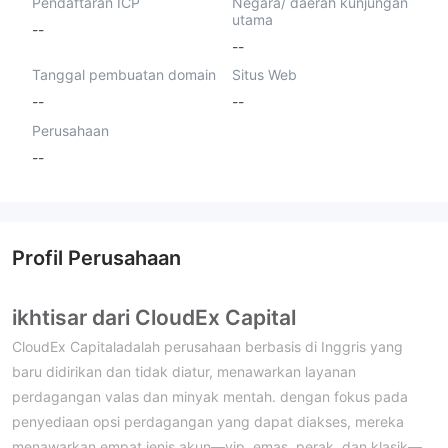
Pendaftaran ICP
Negara/ daerah kunjungan
utama
--
--
Tanggal pembuatan domain
Situs Web
--
--
Perusahaan
--
Profil Perusahaan
ikhtisar dari CloudEx Capital
CloudEx Capitaladalah perusahaan berbasis di Inggris yang
baru didirikan dan tidak diatur, menawarkan layanan
perdagangan valas dan minyak mentah. dengan fokus pada
penyediaan opsi perdagangan yang dapat diakses, mereka
menawarkan empat jenis akun—vip, emas, perak, dan klasik—