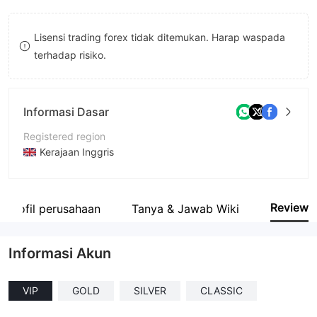
8
Lisensi trading forex tidak ditemukan. Harap waspada
9
terhadap risiko.
Informasi Dasar
Registered region
Kerajaan Inggris
Periode operasi
2-5 tahun
Review
Profil perusahaan
Tanya & Jawab Wiki
Nama perusahaan
CloudEx Capital
Informasi Akun
VIP
GOLD
SILVER
CLASSIC