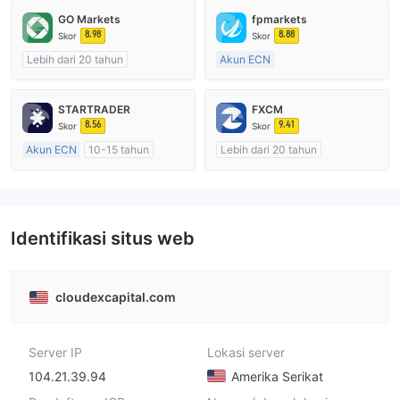
GO Markets
fpmarkets
8.98
8.88
Skor
Skor
Lebih dari 20 tahun
Akun ECN
Diatur di Australia
Lebih dari 20 tahun
Market Maker (MM)
Diatur di Australia
STARTRADER
FXCM
cTrader
Market Maker (MM)
8.56
9.41
Skor
Skor
Lisensi Penuh MT4
Akun ECN
10-15 tahun
Lebih dari 20 tahun
Diatur di Australia
Diatur di Australia
Market Maker (MM)
Market Maker (MM)
Lisensi Penuh MT4
Lisensi Penuh MT4
Identifikasi situs web
cloudexcapital.com
Server IP
Lokasi server
104.21.39.94
Amerika Serikat