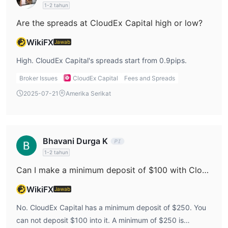
1-2 tahun
berpotensi memaparkan pedagang pada risiko yang lebih
Are the spreads at CloudEx Capital high or low?
tinggi, karena tidak ada kerangka kerja eksternal yang
menjamin transparansi, kepatuhan terhadap praktik etika, atau
WikiFX
Jawab
pengamanan dana klien. tidak adanya pengawasan peraturan
High. CloudEx Capital's spreads start from 0.9pips.
juga dapat berarti terbatasnya jalan keluar bagi pedagang jika
terjadi perselisihan atau masalah dengan layanan broker.
Broker Issues
CloudEx Capital
Fees and Spreads
Pro dan kontra
2025-07-21
Amerika Serikat
Kelebihan:
berbagai pilihan akun: CloudEx Capital menawarkan berbagai
jenis akun untuk disesuaikan dengan preferensi trader dan
Bhavani Durga K
tingkat anggaran yang berbeda, memungkinkan trader untuk
1-2 tahun
memilih sesuai dengan kebutuhan masing-masing.
Can I make a minimum deposit of $100 with CloudEx Capital?
Webinar Pendidikan: Perusahaan menyediakan webinar
pendidikan, yang dapat memberikan wawasan dan
WikiFX
Jawab
pengetahuan berharga bagi para pedagang yang ingin
No. CloudEx Capital has a minimum deposit of $250. You
meningkatkan keterampilan perdagangan mereka.
can not deposit $100 into it. A minimum of $250 is
ketersediaan akun demo: CloudEx Capital menawarkan akun