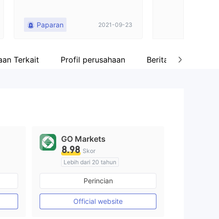
Paparan
2021-09-23
an Terkait
Profil perusahaan
Berita
Review
GO Markets
8.98
Skor
Lebih dari 20 tahun
Diatur di Australia
Perincian
Market Maker (MM)
cTrader
Official website