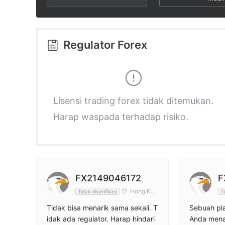
2
7
3
8
Regulator Forex
4
9
5
Lisensi trading forex tidak ditemukan.
Harap waspada terhadap risiko.
6
7
8
FX2149046172
F
Hong Kon
Tidak diverifikasi
Ti
g
9
Tidak bisa menarik sama sekali. T
Sebuah pla
idak ada regulator. Harap hindari
Anda menar