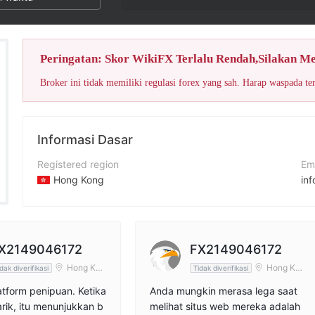
Skor WikiFX unt
Peringatan: Skor WikiFX Terlalu Rendah,Silakan M
Broker ini tidak memiliki regulasi forex yang sah. Harap waspada te
Informasi Dasar
Registered region
Em
Hong Kong
in
Periode operasi
No
5-10 tahun
+6
Nama perusahaan
Si
X2149046172
FX2149046172
Vickers Securities (Singapore) Pte Ltd
ht
Hong Kon
Hong Kon
dak diverifikasi
Tidak diverifikasi
g
g
tform penipuan. Ketika
Anda mungkin merasa lega saat
ik, itu menunjukkan b
melihat situs web mereka adalah