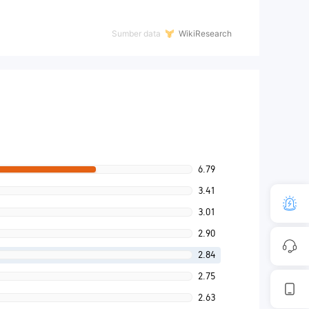
Sumber data
WikiResearch
6.79
3.41
3.01
2.90
2.84
2.75
2.63