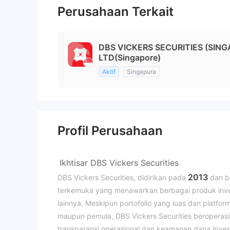
Perusahaan Terkait
DBS VICKERS SECURITIES (SING
LTD(Singapore)
Aktif
Singapura
Profil Perusahaan
Ikhtisar DBS Vickers Securities
2013
DBS Vickers Securities, didirikan pada
dan b
terkemuka yang menawarkan berbagai produk inves
lainnya. Meskipun portofolio yang luas dan platfo
maupun pemula, DBS Vickers Securities beroperas
transparansi operasional dan keamanan dana investo