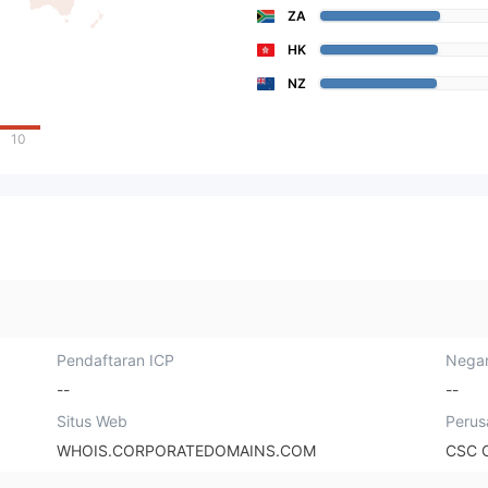
ZA
HK
NZ
10
Pendaftaran ICP
Negar
--
--
Situs Web
Perus
WHOIS.CORPORATEDOMAINS.COM
CSC 