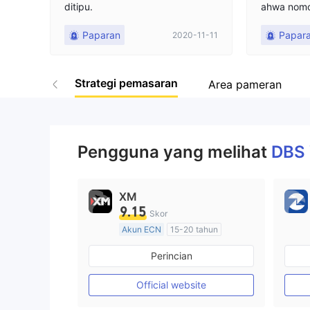
ditipu.
ahwa nomo
a harus m
Paparan
Papar
2020-11-11
n pelangga
gi.
Strategi pemasaran
Area pameran
Pengguna yang melihat
DBS
XM
9.15
Skor
Akun ECN
15-20 tahun
Diatur di Australia
Perincian
Market Maker (MM)
Lisensi Penuh MT4
Official website