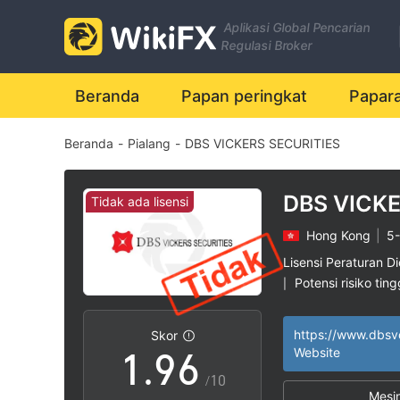
2
Aplikasi Global Pencarian
3
0
Regulasi Broker
4
1
Beranda
Papan peringkat
Papar
Beranda
-
Pialang
-
DBS VICKERS SECURITIES
5
2
6
3
DBS VICK
Tidak ada lisensi
SECURITI
Hong Kong
|
5-
7
4
Lisensi Peraturan Di
Potensi risiko ting
|
0
8
5
https://www.dbsv
Skor
1
.
9
6
Website
/10
Mesi