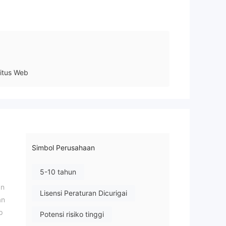
itus Web
Simbol Perusahaan
5-10 tahun
an
Lisensi Peraturan Dicurigai
an
p
Potensi risiko tinggi