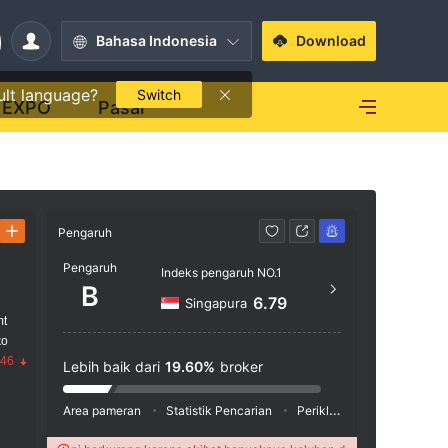
Bahasa Indonesia
Download
ult language?
Switch
EXPO
Pasar
Pengaruh
Kontak
Pengaruh
Indeks pengaruh NO.1
+65 
B
6.79
Singapura
http
mt
ko
.46
Lebih baik dari
19.60%
broker
Area pameran
Statistik Pencarian
Periklanan
Indeks Medi