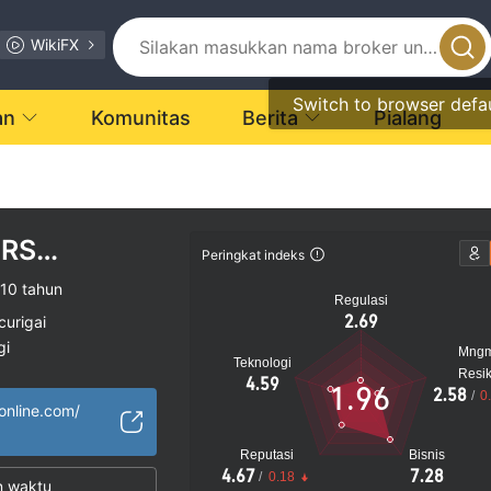
WikiFX
Switch to browser defa
an
Komunitas
Berita
Pialang
ERS
Peringkat indeks
ES
10 tahun
Regulasi
2.69
curigai
gi
Mng
Teknologi
Resi
4.59
1.96
2.58
/
0
online.com/
Reputasi
Bisnis
4.67
7.28
/
0.18
n waktu