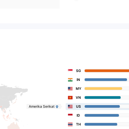
SG
IN
MY
VN
Amerika Serikat
US
ID
TH