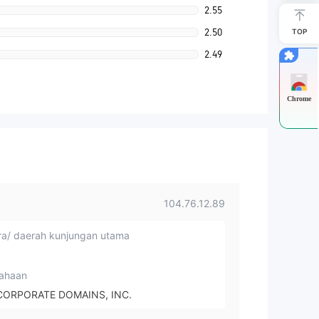
2.55
2.50
TOP
2.49
Chrome
104.76.12.89
a/ daerah kunjungan utama
ahaan
CORPORATE DOMAINS, INC.