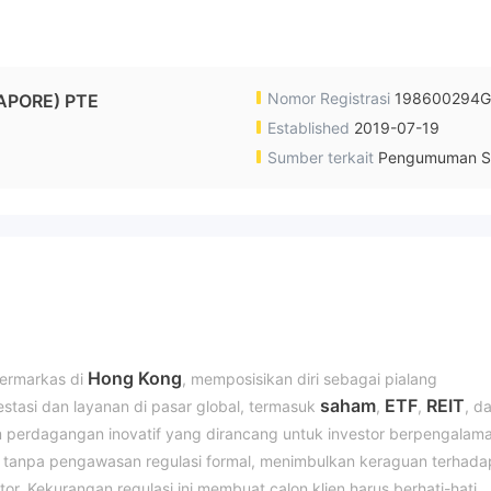
Nomor Registrasi
198600294G
APORE) PTE
Established
2019-07-19
Sumber terkait
Pengumuman S
Hong Kong
ermarkas di
, memposisikan diri sebagai pialang
saham
ETF
REIT
tasi dan layanan di pasar global, termasuk
,
,
, d
rm perdagangan inovatif yang dirancang untuk investor berpengalam
i tanpa pengawasan regulasi formal, menimbulkan keraguan terhada
r. Kekurangan regulasi ini membuat calon klien harus berhati-hati,