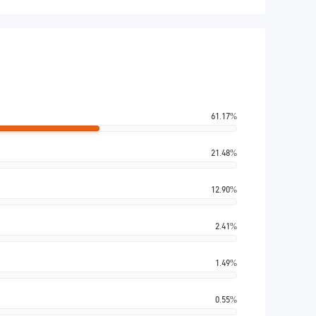
61.17%
21.48%
12.90%
2.41%
1.49%
0.55%