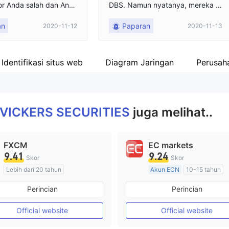
r Anda salah dan And
DBS. Namun nyatanya, mereka m
embayar uang. Layana
emperdaya orang-orang di bawa
an
Paparan
2020-11-12
2020-11-13
n tidak dapat dihubun
h jubah DBS. Ini mungkin tidak ad
a hubungannya dengan DBS, teta
pi bukankah DBS harus mengam
bil sedikit tanggung jawab?
Identifikasi situs web
Diagram Jaringan
Perusaha
 VICKERS SECURITIES
juga melihat..
FXCM
EC markets
9.41
9.24
Skor
Skor
Lebih dari 20 tahun
Akun ECN
10-15 tahun
Diatur di Australia
Diatur di Australia
Perincian
Perincian
Market Maker (MM)
Market Maker (MM)
Lisensi Penuh MT4
Lisensi Penuh MT4
Official website
Official website