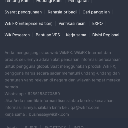
Tentang Kami
|
Hubungi Kami
|
Peringatan
|
Syarat penggunaan
|
Rahasia pribadi
|
Cari panggilan
|
WikiFX(Enterprise Edition)
|
Verifikasi resmi
|
EXPO
|
WikiResearch
|
Bantuan VPS
|
Kerja sama
|
Divisi Regional
Anda mengunjungi situs web WikiFX. WikiFX Internet dan
produk selulernya adalah alat pencarian informasi perusahaan
untuk pengguna global. Saat menggunakan produk WikiFX,
pengguna harus secara sadar mematuhi undang-undang dan
peraturan yang relevan di negara dan wilayah tempat mereka
berada.
Whatsapp：6285158070850
Jika Anda memiliki informasi lisensi atau koreksi kesalahan
informasi lainnya, silakan kirim ke：qa@wikifx.com
Kerja sama：business@wikifx.com
Jetafx
ELEV8
EVOSTOCK
INZO