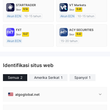
STARTRADER
VT Markets
8.56
8.68
Skor
Skor
Akun ECN
10-15 tahun
Akun ECN
10-15 tahun
Diatur di Australia
Diatur di Australia
Market Maker (MM)
Market Maker (MM)
FXT
ACY SECURITIES
Lisensi Penuh MT4
Lisensi Penuh MT4
8.67
8.62
Skor
Skor
Akun ECN
15-20 tahun
Lebih dari 20 tahun
Diatur di Australia
Diatur di Australia
Market Maker (MM)
Market Maker (MM)
Lisensi Penuh MT4
Lisensi Penuh MT4
Identifikasi situs web
Semua
2
Amerika Serikat
1
Spanyol
1
algoglobal.net