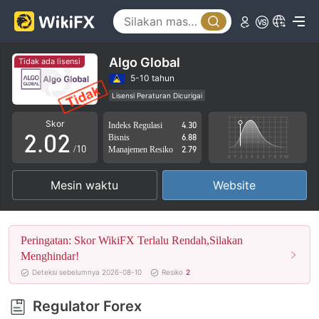
Algo Global
Tidak ada lisensi
0
0
5-10 tahun
Lisensi Peraturan Dicurigai
1
1
Lingkup Bisnis Mencurigakan
Potensi risiko tinggi
Skor
Indeks Regulasi
4.30
2
.
0
2
Bisnis
6.88
/10
Manajemen Resiko
2.79
3
1
3
Mesin waktu
Website
4
2
4
5
3
5
Peringatan: Skor WikiFX Terlalu Rendah,Silakan
6
4
6
Menghindar!
Deteksi sebelumnya 2026-08-10
Resiko
2
7
5
7
Regulator Forex
8
6
8