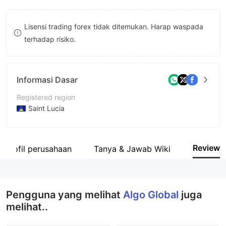
9
7
9
Lisensi trading forex tidak ditemukan. Harap waspada
8
terhadap risiko.
9
Informasi Dasar
Registered region
Saint Lucia
Periode operasi
5-10 tahun
Review
Profil perusahaan
Tanya & Jawab Wiki
Nama perusahaan
Algo Global Ltd
Pengguna yang melihat
Algo Global
juga
melihat..