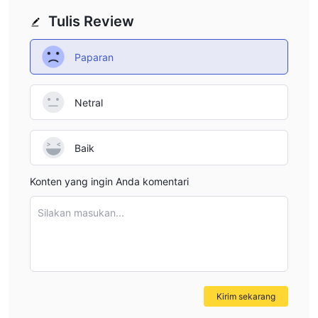
verifiable regulatory status means I am wary about the
Tulis Review
security and recourse options should any disputes or
issues arise with my crypto deposits. The inherent
Paparan
irreversibility of cryptocurrency transactions only
heightens my caution—there’s little protection if something
Netral
goes awry. While the platform’s support for crypto is a
technical plus, personally, I weigh this against the
potential pitfalls of entrusting my funds, especially digital
Baik
assets, to a broker that doesn’t offer strong transparency
or oversight. Thus, although technically possible, I would
Konten yang ingin Anda komentari
approach crypto deposits at Algo Global with significant
restraint and robust risk management.
Silakan masukan...
Kirim sekarang