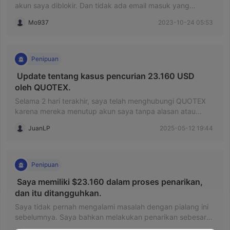
akun saya diblokir. Dan tidak ada email masuk yang
menyatakan bahwa jumlah tersebut telah dikembalikan,
Mo937
2023-10-24 05:53
dan saya belum menerima $500. Ini jelas merupakan
penipuan yang dilakukan perusahaan. Saya berharap ada
pihak swasta yang masuk untuk menyelesaikan masalah ini
secepatnya. Platformnya tidak bagus, dan tidak ada
Penipuan
dukungan langsung untuk membicarakan semua ini
 Update tentang kasus pencurian 23.160 USD 
dengan mereka.
oleh QUOTEX. 
Selama 2 hari terakhir, saya telah menghubungi QUOTEX
karena mereka menutup akun saya tanpa alasan atau
pemberitahuan setelah saya meminta penarikan sebesar
JuanLP
2025-05-12 19:44
23.160 USD. Saya tidak tahu harus berbuat apa. Ini adalah
jumlah uang yang besar yang tidak ingin saya curi, tetapi
saya hanya menerima respons yang sama. Saya akan
menghargai saran tentang apa yang harus dilakukan,
Penipuan
karena jelas saya tidak melakukan apa yang mereka
 Saya memiliki $23.160 dalam proses penarikan, 
tuduhkan, atau saya akan menerima konsekuensinya
dan itu ditangguhkan. 
dengan dewasa. Ini hanya memiliki satu nama dan itu
adalah PENCURIAN.
Saya tidak pernah mengalami masalah dengan pialang ini
sebelumnya. Saya bahkan melakukan penarikan sebesar
$60.000 tanpa masalah. Terakhir kali saya bertransaksi,