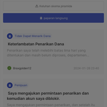
Keluhan skema piramida
paparan langsung
Tidak Dapat Menarik Dana
 Keterlambatan Penarikan Dana 
Penarikan saya telah melebihi batas lima hari yang
ditentukan dan masih belum diproses, departemen
dukungan juga tidak merespon keluhan saya....
Braxgolden12
2024-01-26 23:40
Penipuan
 Saya mengajukan permintaan penarikan dan 
kemudian akun saya diblokir. 
Saya mengajukan permintaan penarikan, dan setelah itu