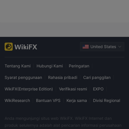
sungguhan memiliki deposit minimum $10 dan memberikan
akses ke kondisi pasar sungguhan, turnamen, dan fitur-fitur
lainnya, sehingga cocok untuk trader yang lebih
berpengalaman atau serius.
Platform Perdagangan
United States
Deposit dan Penarikan
biaya untuk deposit atau
QUOTEX tidak mengenakan
Tentang Kami
|
Hubungi Kami
|
Peringatan
|
penarikan
. Namun, pihak penyedia pembayaran pihak
ketiga dapat menarik biaya pemrosesan mereka sendiri atau
Syarat penggunaan
|
Rahasia pribadi
|
Cari panggilan
|
biaya konversi mata uang, yang berada di luar kendali
WikiFX(Enterprise Edition)
|
Verifikasi resmi
|
EXPO
|
QUOTEX.
WikiResearch
|
Bantuan VPS
|
Kerja sama
|
Divisi Regional
Opsi Deposit
Opsi Penarikan
Anda mengunjungi situs web WikiFX. WikiFX Internet dan
produk selulernya adalah alat pencarian informasi perusahaan