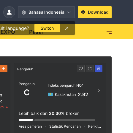
Bahasa Indonesia
Download
ult language?
Switch
EXPO
Pasar
Pengaruh
Kontak
Pengaruh
https
Indeks pengaruh NO.1
C
Suite 3
2.92
Kazakhstan
mt
O BOX 
ko
Saint 
.25
Lebih baik dari
20.30%
broker
Area pameran
Statistik Pencarian
Periklanan
Indeks Medi