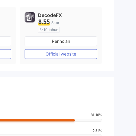
DecodeFX
8.55
Skor
5-10 tahun
Diatur di Australia
Perincian
Market Maker (MM)
Lisensi Penuh MT4
Official website
81.10%
9.61%