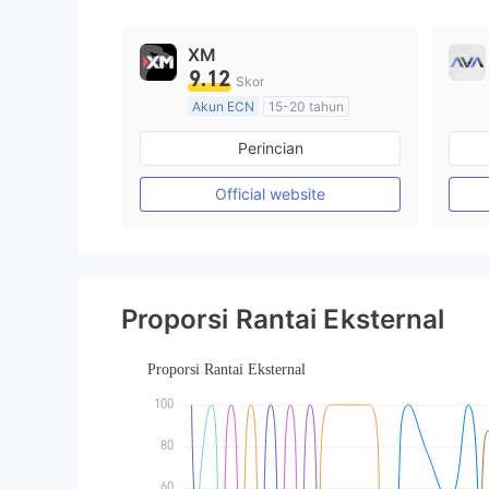
9
XM
9.12
Skor
Akun ECN
15-20 tahun
Diatur di Australia
Perincian
Market Maker (MM)
Lisensi Penuh MT4
Official website
Proporsi Rantai Eksternal