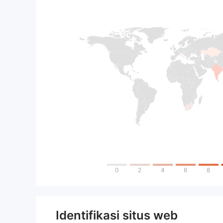
0
2
4
6
8
Identifikasi situs web