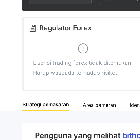
3
1
4
4
2
5
Regulator Forex
5
3
6
6
4
7
Lisensi trading forex tidak ditemukan.
Harap waspada terhadap risiko.
7
5
8
8
6
9
Strategi pemasaran
Area pameran
Iden
9
7
8
Pengguna yang melihat
bith