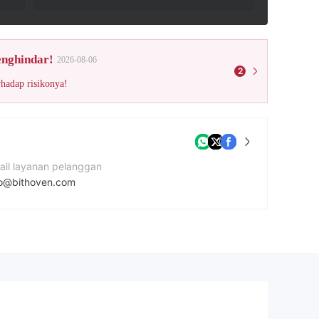
enghindar!
2026-08-06
2
rhadap risikonya!
ail layanan pelanggan
fo@bithoven.com
tus Perusahaan
tps://bithoven.com/en/
amat perusahaan
Suite 305, Griffith Corporate Centre, PO BOX 1510, Beachmont, Kingstown, Saint Vincent and the Grenadines.