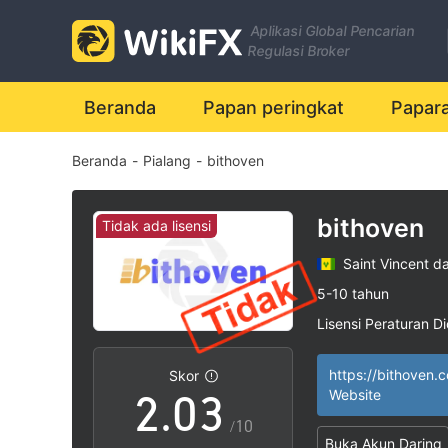
Aplikasi Global Pencarian
Regulasi Broker
Beranda
Papan peringkat
Papar
Beranda
-
Pialang
-
bithoven
0
bithoven
Tidak ada lisensi
Saint Vincent d
0
1
5-10 tahun
Lisensi Peraturan Di
1
2
Lingkup Bisnis M
|
Potensi risiko ting
|
https://bithoven.
Skor
2
.
0
3
Website
/10
Buka Akun Daring