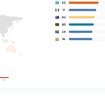
KZ
IT
AU
BD
ZA
IN
10