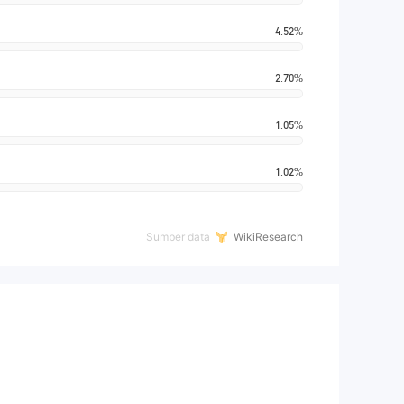
4.52%
2.70%
1.05%
1.02%
Sumber data
WikiResearch