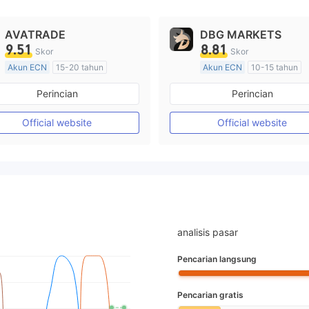
AVATRADE
DBG MARKETS
9.51
8.81
Skor
Skor
Akun ECN
15-20 tahun
Akun ECN
10-15 tahun
Diatur di Australia
Diatur di Australia
Perincian
Perincian
Market Maker (MM)
Market Maker (MM)
Lisensi Penuh MT4
Lisensi Penuh MT4
Official website
Official website
analisis pasar
Pencarian langsung
Pencarian gratis