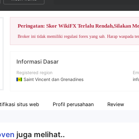
Peringatan: Skor WikiFX Terlalu Rendah,Silakan M
Broker ini tidak memiliki regulasi forex yang sah. Harap waspada te
Informasi Dasar
Registered region
Em
Saint Vincent dan Grenadines
in
Periode operasi
Si
5-10 tahun
ht
tifikasi situs web
Profil perusahaan
Review
Nama perusahaan
Al
Bithoven.com
oven
juga melihat..