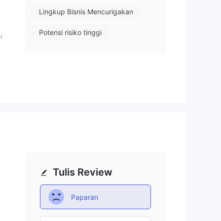
Lingkup Bisnis Mencurigakan
Potensi risiko tinggi
r
bot
Tulis Review
ui
Paparan