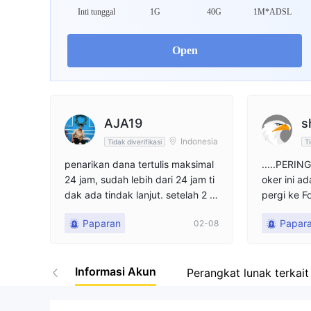
Inti tunggal
1G
40G
1M*ADSL
Open
AJA19
s
Indonesia
Tidak diverifikasi
Ti
penarikan dana tertulis maksimal
.....PERING
24 jam, sudah lebih dari 24 jam ti
oker ini a
dak ada tindak lanjut. setelah 2 h
pergi ke F
ari kemudian penarikan dibatalka
mereka m
Paparan
Papar
02-08
n oleh pihak broker dan saldo dim
buka akun
asukkan ke dalam dompet. Setel
nus kredi
ah itu saya melakukan penarikan
deposit da
Informasi Akun
ulang, Hingga 24 jam kemudian s
endapatka
Perangkat lunak terkait
aya menunggu belum masuk ke r
n di akun 
ekening.
engajukan 