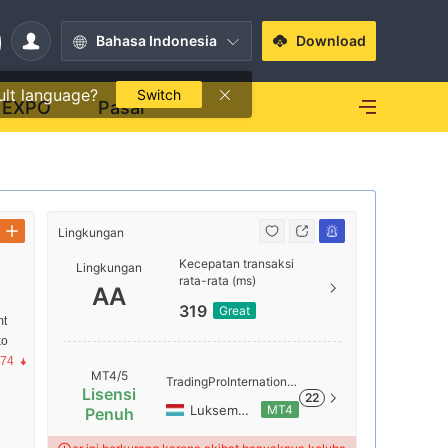
Bahasa Indonesia
Download
ult language?
Switch
EXPO
Pasar
Lingkungan
Lingkungan
Kecepatan transaksi
Lingkungan
rata-rata (ms)
AAA
AA
319
Great
mt
ko
AA
.74
MT4/5
TradingProInternational
Lisensi
22
-Demo
Luksemburg
MT4
Penuh
A