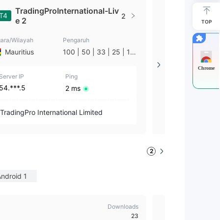
TradingProInternational-Liv
TradingP
T4
MT4
2
e 2
e
TOP
ara/Wilayah
Pengaruh
Negara/Wilayah
Mauritius
100 | 50 | 33 | 25 | 10
Mauritius
| 1
Chrome
Server IP
Ping
Server IP
54.***.5
103.***.54
2 ms
TradingPro International Limited
TradingPro Int
2
ndroid 1
Downloads
Trading P
23
angan online premium untuk Forex
Siap memulai