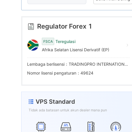
5
5
6
6
Regulator Forex
1
7
7
Teregulasi
FSCA
Afrika Selatan Lisensi Derivatif (EP)
8
8
Lembaga berlisensi：TRADINGPRO INTERNATIONAL (PTY) LTD
9
9
Nomor lisensi pengaturan：49624
VPS Standard
Tidak ada batasan untuk akun dealer mana pun