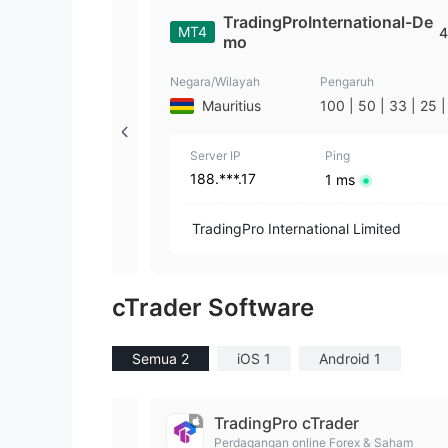
TradingProInternational-De
MT4
4
mo
Negara/Wilayah
Pengaruh
Mauritius
100 | 50 | 33 | 25 |
| 1
Server IP
Ping
188.***.17
1 ms
TradingPro International Limited
cTrader Software
Semua 2
iOS 1
Android 1
TradingPro cTrader
Perdagangan online Forex & Saham