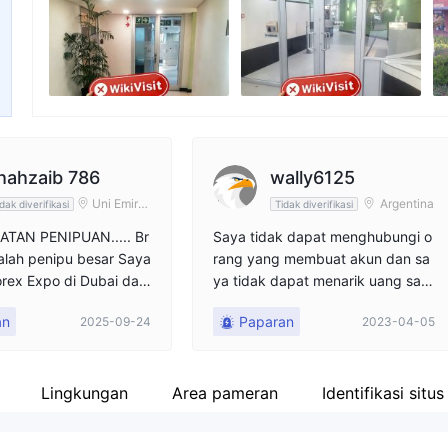
Karyawan perusahaan
Fa
--
ht
hahzaib 786
wally6125
Uni Emirat
Argentina
dak diverifikasi
Tidak diverifikasi
Arab
ATAN PENIPUAN..... Br
Saya tidak dapat menghubungi o
dalah penipu besar Saya
rang yang membuat akun dan sa
orex Expo di Dubai dan
ya tidak dapat menarik uang say
enawarkan untuk mem
a, saya mengubah kata sandi.
an
Paparan
2025-09-24
2023-04-05
 dan memberi Anda bo
t 100%. Saya melakukan
n mulai trading, saya m
n beberapa keuntunga
Lingkungan
Area pameran
Identifikasi situ
saya. Kemudian saya m
penarikan ke akun say