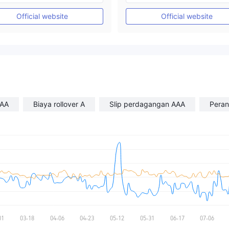
Lisensi Penuh MT4
Lisensi Penuh MT4
Official website
Official website
AAA
Biaya rollover A
Slip perdagangan AAA
Peran