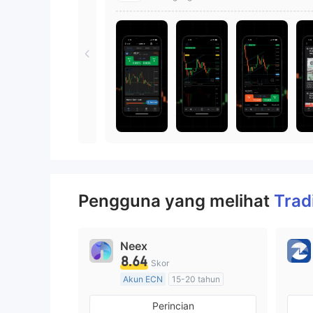
Pengguna yang melihat
Trad
Neex
8.64
Skor
Akun ECN
15-20 tahun
Diatur di Australia
Perincian
Market Maker (MM)