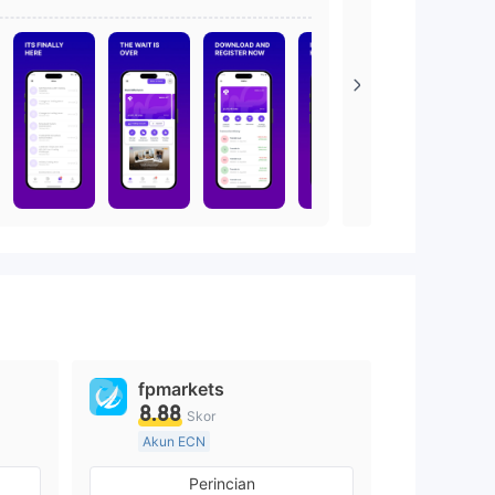
TradingPro s
fpmarkets
8.88
Skor
Akun ECN
Lebih dari 20 tahun
Perincian
Diatur di Australia