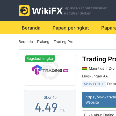
2
Aplikasi Global Pencarian
3
Regulasi Broker
4
Beranda
Papan peringkat
Papar
Beranda
-
Pialang
-
Trading Pro
0
0
5
1
1
6
Trading Pr
Regulasi lengka
Mauritius
|
2-5
2
2
7
Lingkungan AA
Diatu
Akun ECN
3
3
8
Lisensi Derivatif (
|
Lisensi Penuh MT
|
https://www.trad
Skor
4
.
4
9
Website
Potensi risiko ting
|
/10
Buka Akun Daring