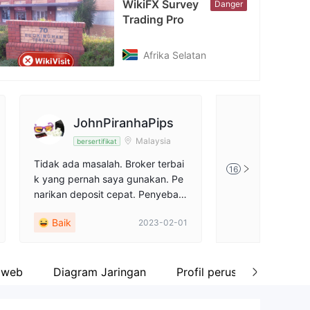
WikiFX Survey
Danger
cebook
Trading Pro
tps://www.facebook.com/tradingproltd
Afrika Selatan
JohnPiranhaPips
FX377
Malaysia
bersertifikat
Tidak diveri
Tidak ada masalah. Broker terbai
Deposit dan pena
16
k yang pernah saya gunakan. Pe
hanya menggunak
narikan deposit cepat. Penyebara
(pemula) untuk tr
n terbaik yang pernah ada. TERI
tidak suka akun i
Baik
ulasan netral
2023-02-01
MA KASIH.
ya komisi setiap 
ak tahu jenis akun
ini karena saya
kan akun cent (p
s web
Diagram Jaringan
Profil perusahaan
P
read kecil. Untuk 
aya pikir sama de