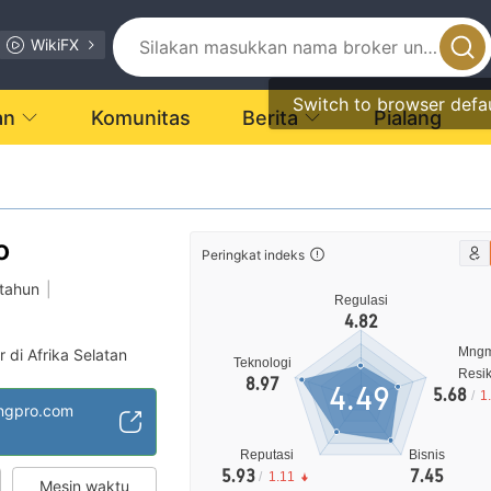
WikiFX
Switch to browser defa
an
Komunitas
Berita
Pialang
o
Peringkat indeks
 tahun
|
Regulasi
4.82
Mng
r di Afrika Selatan
Teknologi
Resi
EP)
8.97
4.49
5.68
/
1
4
ingpro.com
gi
Reputasi
Bisnis
5.93
7.45
/
1.11
Mesin waktu