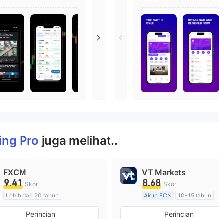
dan CFD.
ing Pro
juga melihat..
FXCM
VT Markets
9.41
8.68
Skor
Skor
Lebih dari 20 tahun
Akun ECN
10-15 tahun
Diatur di Australia
Diatur di Australia
Perincian
Perincian
Market Maker (MM)
Market Maker (MM)