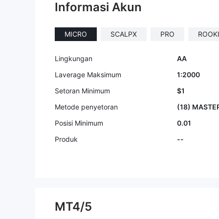
Informasi Akun
a, tetapi 
a melangg
ntungan sa
MICRO
SCALPX
PRO
ROOK
a dihapus.
ar, tidak 
a pun. Sa
Lingkungan
AA
orang untu
Laverage Maksimum
1:2000
Broker ini.
Setoran Minimum
$1
Metode penyetoran
(18) MASTER
Posisi Minimum
0.01
Produk
--
MT4/5