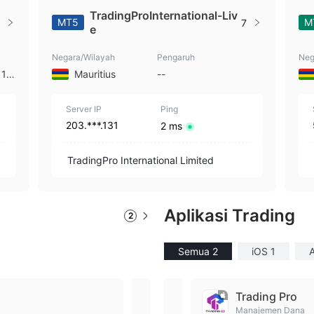
TradingProInternational-Liv
MT5
M
7
e
Negara/Wilayah
Pengaruh
Neg
 10
Mauritius
--
Server IP
Ping
203.***.131
2 ms
TradingPro International Limited
Aplikasi Trading
2
Semua 2
iOS 1
A
TradingPro cTrader
Trading Pro
Dapatkan cTrader, platform perdag
Manajemen Dana