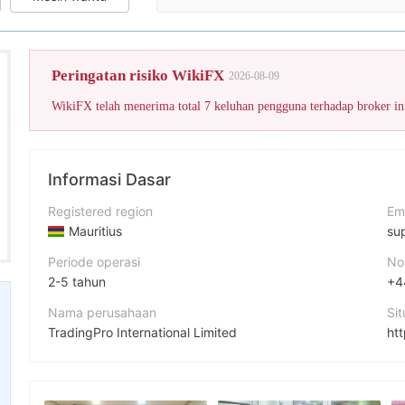
Skor WikiFX 
Peringatan risiko WikiFX
2026-08-09
Informasi Dasar
Registered region
Em
Mauritius
su
Periode operasi
No
2-5 tahun
+4
Nama perusahaan
Si
TradingPro International Limited
ht
Singkatan
Al
Trading Pro