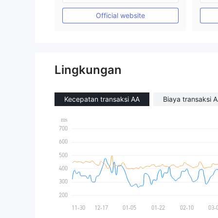
Lisensi Penuh MT4
Official website
Lingkungan
Kecepatan transaksi AA
Biaya transaksi 