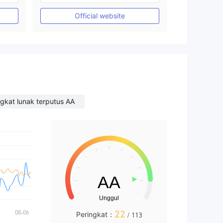
Market Maker (MM)
Official website
Lisensi Penuh MT4
gkat lunak terputus AA
22
Peringkat：
/ 113