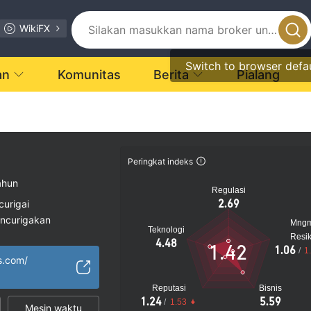
WikiFX
Switch to browser defa
an
Komunitas
Berita
Pialang
Peringkat indeks
ahun
Regulasi
2.69
curigai
encurigakan
Mng
Teknologi
gi
Resi
4.48
1.42
1.06
/
1
us.com/
Reputasi
Bisnis
1.24
5.59
/
1.53
Mesin waktu