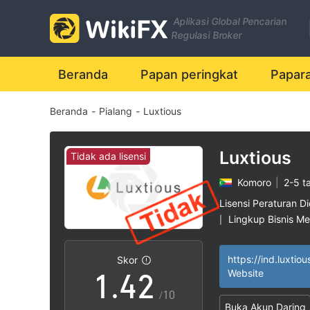
Aplikasi Global Pencarian
Regulasi Broker
Beranda
Papan peringkat
Papar
Beranda
-
Pialang
-
Luxtious
0
1
Luxtious
Tidak ada lisensi
Komoro
|
2-5 t
2
0
Lisensi Peraturan Di
Lingkup Bisnis M
|
0
3
1
Potensi risiko ting
|
https://ind.luxtio
Skor
1
.
4
2
Website
/10
Buka Akun Daring