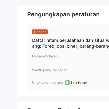
Klien dapat mengisi akun mereka menggunakan met
Express, dan MasterCard), transfer bank, d
Pengungkapan peraturan
Danger
Daftar hitam perusahaan dan situs 
ang: Forex, opsi biner, barang-barang
kripto, penipuan.
Negara/Wilayah
Waktu pengungkapan
Luxtious
Ungkapkan pialang