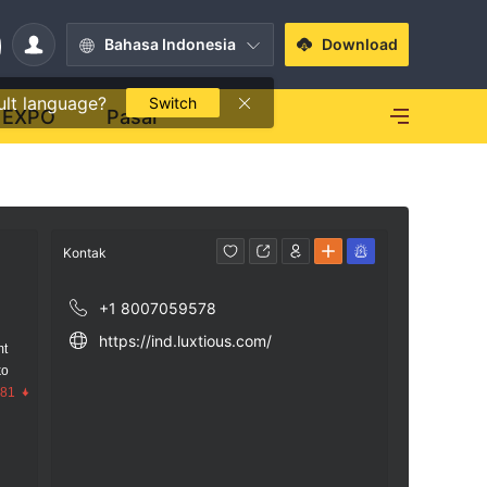
Bahasa Indonesia
Download
ult language?
Switch
EXPO
Pasar
Kontak
+1 8007059578
https://ind.luxtious.com/
mt
ko
.81