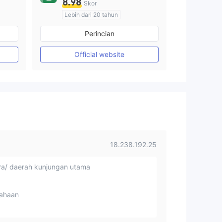
8.98
Skor
Lebih dari 20 tahun
Diatur di Australia
Perincian
Market Maker (MM)
cTrader
Official website
18.238.192.25
a/ daerah kunjungan utama
ahaan