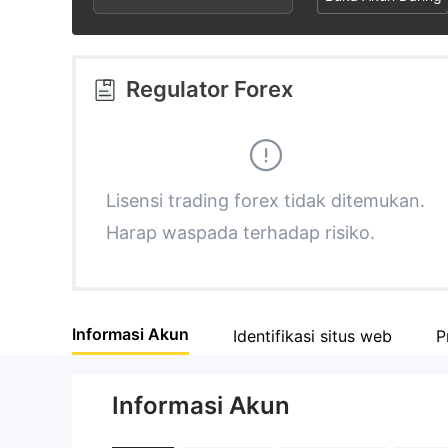
2
5
3
3
6
4
Regulator Forex
4
7
5
5
8
6
Lisensi trading forex tidak ditemukan.
Harap waspada terhadap risiko.
6
9
7
7
8
Informasi Akun
Identifikasi situs web
P
8
9
Informasi Akun
9