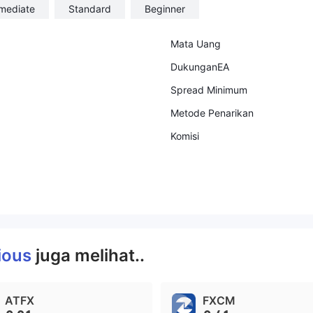
rmediate
Standard
Beginner
Mata Uang
DukunganEA
Spread Minimum
Metode Penarikan
Komisi
ious
juga melihat..
ATFX
FXCM