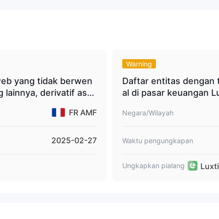
kartu kredit atau debit (Visa, American
ode deposit seperti
an dompet mata uang digital
.
Warning
web yang tidak berwen
Daftar entitas dengan 
 lainnya, derivatif aset
al di pasar keuangan L
FR AMF
Negara/Wilayah
2025-02-27
Waktu pengungkapan
Luxt
Ungkapkan pialang