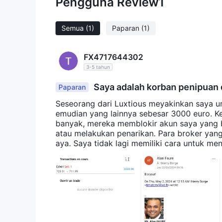
Pengguna Review
1
Semua
(1)
Paparan
(1)
FX4717644302
3-5 tahun
Saya adalah korban penipuan 
Paparan
Seseorang dari Luxtious meyakinkan saya 
emudian yang lainnya sebesar 3000 euro. Ke
banyak, mereka memblokir akun saya yang b
atau melakukan penarikan. Para broker yang
aya. Saya tidak lagi memiliki cara untuk me
t, ini adalah pencurian yang jelas. Mereka
ga saya tidak dapat melakukan penarikan da
ada seseorang yang dapat menjelaskan ba
an menyelesaikan akun saya, sebelum meng