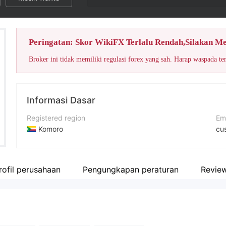
Peringatan: Skor WikiFX Terlalu Rendah,Silakan M
Broker ini tidak memiliki regulasi forex yang sah. Harap waspada te
Informasi Dasar
Registered region
Em
Komoro
cu
Periode operasi
No
2-5 tahun
+1
rofil perusahaan
Pengungkapan peraturan
Revie
Nama perusahaan
Si
INTERMARKETS Corp. Ltd
htt