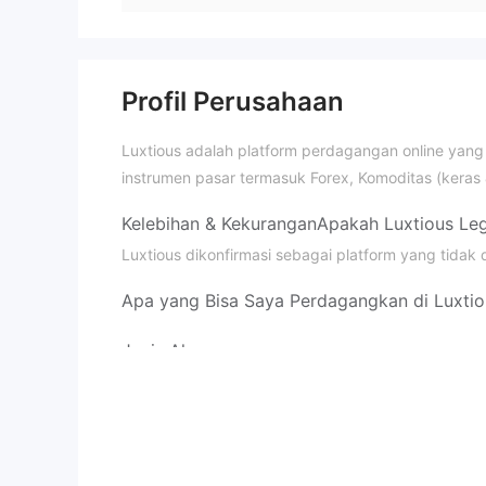
Profil Perusahaan
Luxtious adalah platform perdagangan online yang 
instrumen pasar termasuk Forex, Komoditas (keras 
Kelebihan & Kekurangan
Apakah Luxtious Leg
Luxtious dikonfirmasi sebagai platform yang tidak
Apa yang Bisa Saya Perdagangkan di Luxtio
Jenis Akun
Leverage
hingga 1:200
Luxtious menawarkan leverage
unt
Platform Perdagangan
Deposit dan Penarika