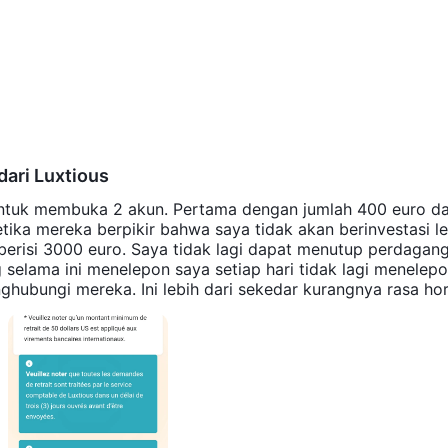
dari Luxtious
untuk membuka 2 akun. Pertama dengan jumlah 400 euro d
tika mereka berpikir bahwa saya tidak akan berinvestasi le
erisi 3000 euro. Saya tidak lagi dapat menutup perdagan
 selama ini menelepon saya setiap hari tidak lagi menelepo
nghubungi mereka. Ini lebih dari sekedar kurangnya rasa h
 telah memblokir akses saya untuk menutup perdagangan seh
na. Saya tidak lagi dapat menghubungi Luxtious. Saya har
gaimana saya dapat memaksa mereka untuk merespons say
ambil tindakan hukum.