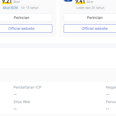
9.21
9.41
Skor
Skor
Akun ECN
10-15 tahun
Lebih dari 20 tahun
Diatur di Australia
Diatur di Australia
Perincian
Perincian
Market Maker (MM)
Market Maker (MM)
Lisensi Penuh MT4
Lisensi Penuh MT4
Official website
Official website
Pendaftaran ICP
Negar
--
--
Situs Web
Perus
--
--