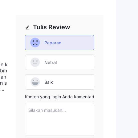
Tulis Review
Paparan
Netral
an k
bih
gan
Baik
n s
orma
ing
Konten yang ingin Anda komentari
ap
a d
Silakan masukan...