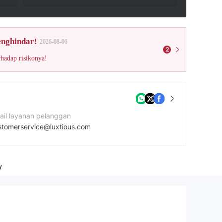
enghindar!
2026-08-06
2
rhadap risikonya!
ail layanan pelanggan
stomerservice@luxtious.com
mor kontak
8007059578
w
tus Perusahaan
ps://ind.luxtious.com/