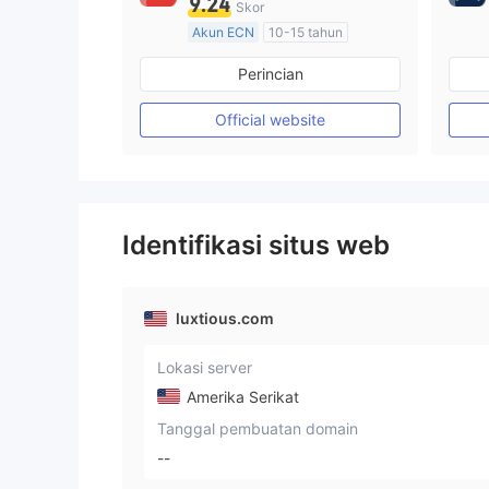
9.24
Skor
Akun ECN
10-15 tahun
Diatur di Australia
Perincian
Market Maker (MM)
Lisensi Penuh MT4
Official website
Identifikasi situs web
luxtious.com
Lokasi server
Amerika Serikat
Tanggal pembuatan domain
--