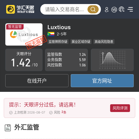
0
1
Luxtious
暂无监管
2
0
2-5年
监管牌照存疑
展业区域存疑
高级风险隐患
0
3
1
天眼评分
监管指数
1.24
1
.
4
2
业务指数
5.59
/10
风控指数
1.06
2
5
3
在线开户
官方网址
3
6
4
4
7
5
提示：天眼评分过低，请远离！
5
8
6
风险评测
2
上次检测 2026-08-07
风险
条
6
9
7
外汇监管
7
8