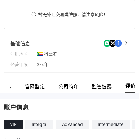
8
9
暂无外汇交易类牌照，请注意风险！
9
基础信息
注册地区
科摩罗
经营年限
2-5年
公司全称
INTERMARKETS Corp. Ltd
评价
户信息
官网鉴定
公司简介
监管披露
账户信息
VIP
Integral
Advanced
Intermediate