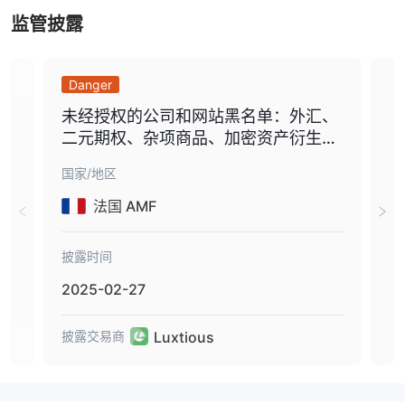
监管披露
Danger
Wa
未经授权的公司和网站黑名单：外汇、
金
二元期权、杂项商品、加密资产衍生
名单
品、盗用行为.
国家/地区
国家
法国 AMF
披露时间
披露
2025-02-27
20
Luxtious
披露交易商
披露