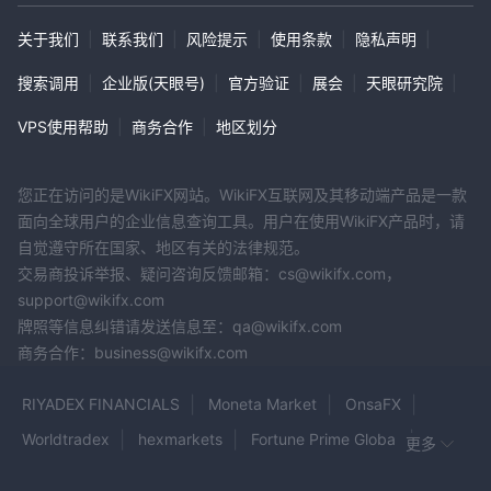
关于我们
|
联系我们
|
风险提示
|
使用条款
|
隐私声明
|
搜索调用
|
企业版(天眼号)
|
官方验证
|
展会
|
天眼研究院
|
VPS使用帮助
|
商务合作
|
地区划分
您正在访问的是WikiFX网站。WikiFX互联网及其移动端产品是一款
面向全球用户的企业信息查询工具。用户在使用WikiFX产品时，请
自觉遵守所在国家、地区有关的法律规范。
交易商投诉举报、疑问咨询反馈邮箱：cs@wikifx.com，
support@wikifx.com
牌照等信息纠错请发送信息至：qa@wikifx.com
商务合作：business@wikifx.com
RIYADEX FINANCIALS
Moneta Market
OnsaFX
Worldtradex
hexmarkets
Fortune Prime Global
更多
Dolphin Markets
Trade24Seven
WSFIS