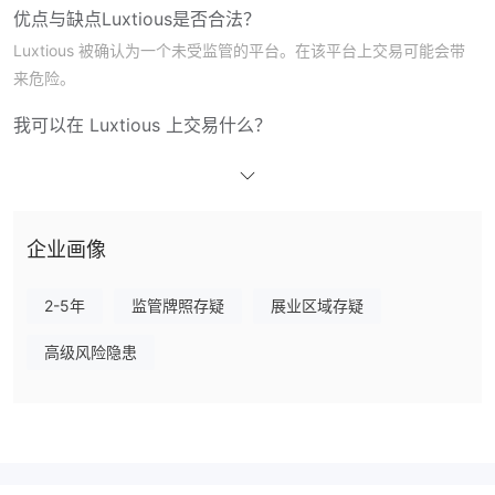
优点与缺点
Luxtious是否合法？
Luxtious 被确认为一个未受监管的平台。在该平台上交易可能会带
来危险。
我可以在 Luxtious 上交易什么？
账户类型
杠杆
企业画像
最高1:200的杠杆
Luxtious为外汇交易提供
。
交易平台
存款和取款
2-5年
监管牌照存疑
展业区域存疑
信用卡或借记卡（Visa，美国运通和万事达
客户可以使用
高级风险隐患
卡），银行转账和数字货币钱包
来充值他们的账户。