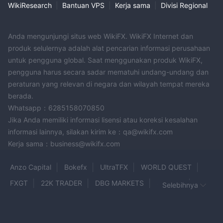
WikiResearch
|
Bantuan VPS
|
Kerja sama
|
Divisi Regional
diperdagangkan bervariasi dari
$2,5
untuk FX ke
$4
untuk Logam
dan
$4
untuk CFD.
Anda mengunjungi situs web WikiFX. WikiFX Internet dan
5.
VIP: Jenis akun ini memiliki saldo deposit minimal
produk selulernya adalah alat pencarian informasi perusahaan
sebesar
$50000
dan leverage maksimum hingga
1:200
. Ukuran lot
untuk pengguna global. Saat menggunakan produk WikiFX,
standar berkisar dari
0,01
ke
100
, dan mata uang akun dalam USD.
pengguna harus secara sadar mematuhi undang-undang dan
Eksekusi pesanan adalah ECN/STP, dan eksekusi perdagangan di
peraturan yang relevan di negara dan wilayah tempat mereka
berada.
bawah 100 ms. Komisi per sisi untuk
100.000
diperdagangkan
Whatsapp：6285158070850
bervariasi dari
$1,25
untuk FX, Logam, dan CFD.
Jika Anda memiliki informasi lisensi atau koreksi kesalahan
semua jenis akun menawarkan akun islami sebagai pilihan dan
informasi lainnya, silakan kirim ke：qa@wikifx.com
memungkinkan untuk scalping dan hedging. klien dapat memilih
Kerja sama：business@wikifx.com
dari berbagai platform, termasuk meta trader 4, mt4 mobile, mt4
imac, meta trader 5, mt5 mobile, dan mt5 imac. Fidelis CM juga
Anzo Capital
Bokefx
UltraTFX
WORLD QUEST
menawarkan sinyal gratis, perdagangan berita, dan pelatihan gratis
FXGT
22K TRADER
DBG MARKETS
Stockity
Selebihnya
untuk semua pemegang akun.
ZonoFX
Bitget
Tuca Trade
Y.A.I BROKERS
Setoran & Penarikan
XCM Markets
Prime Vertical Market
FuturBTC