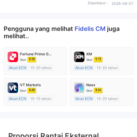
Diperbarui：
2026-08-07
Pengguna yang melihat
Fidelis CM
juga
melihat..
Fortune Prime Global
XM
8.58
9.15
Skor
Skor
Akun ECN
15-20 tahun
Akun ECN
15-20 tahun
Diatur di Australia
Diatur di Australia
Market Maker (MM)
Market Maker (MM)
VT Markets
Neex
Lisensi Penuh MT4
Lisensi Penuh MT4
8.68
8.64
Skor
Skor
Akun ECN
10-15 tahun
Akun ECN
15-20 tahun
Diatur di Australia
Diatur di Australia
Market Maker (MM)
Market Maker (MM)
Lisensi Penuh MT4
Lisensi Penuh MT4
Proporsi Rantai Eksternal