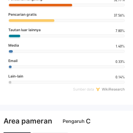
Pencarian gratis
37.56%
Tautan luar lainnya
7.80%
Media
1.40%
Email
0.33%
Lain-lain
0.14%
Sumber data
WikiResearch
Area pameran
C
Pengaruh