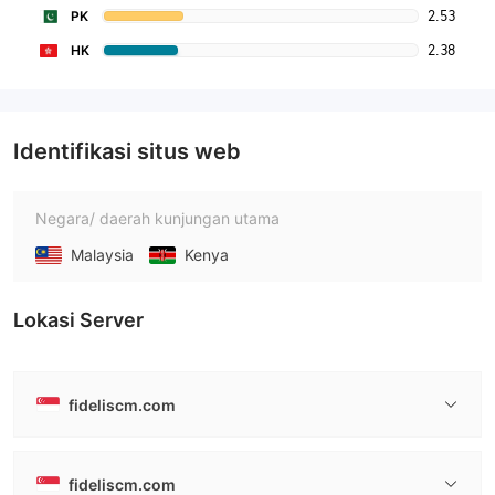
2.53
PK
2.38
HK
Identifikasi situs web
Negara/ daerah kunjungan utama
Malaysia
Kenya
Lokasi Server
fideliscm.com
fideliscm.com