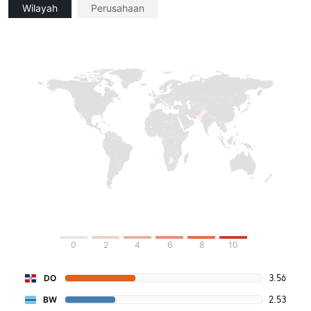
Wilayah
Perusahaan
0
2
4
6
8
10
3.56
DO
2.53
BW