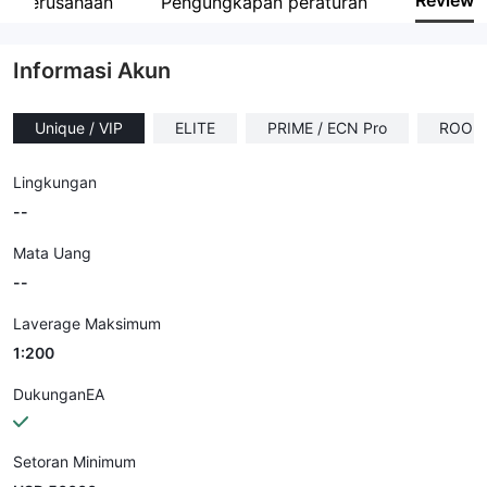
Review
fil perusahaan
Pengungkapan peraturan
Karyawan perusahaan
--
Informasi Akun
Unique / VIP
ELITE
PRIME / ECN Pro
ROOKIE
Lingkungan
--
Mata Uang
--
Laverage Maksimum
1:200
DukunganEA
Setoran Minimum