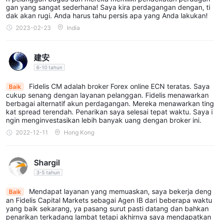
spesifik untuk instrumen dan jenis akun yang Anda minati
gan yang sangat sederhana! Saya kira perdagangan dengan, ti
dak akan rugi. Anda harus tahu persis apa yang Anda lakukan!
sebelum membuka posisi.
2023-02-23
India
Jenis Akun
Fidelis CMmenawarkan lima jenis akun yang berbeda: mini/msx,
建安
rookie/pro, prime/ecn pro, elite/unik, dan vip. berikut ikhtisar
6-10 tahun
singkat tentang fitur masing-masing akun:
Fidelis CM adalah broker Forex online ECN teratas. Saya
Baik
cukup senang dengan layanan pelanggan. Fidelis menawarkan
1.
Mini/MSX: Jenis akun ini memiliki saldo deposit minimum
berbagai alternatif akun perdagangan. Mereka menawarkan ting
sebesar
$100
dan leverage maksimum hingga
1:400
. Ukuran lot
kat spread terendah. Penarikan saya selesai tepat waktu. Saya i
ngin menginvestasikan lebih banyak uang dengan broker ini.
standar berkisar dari
0,01
hingga 100, dan mata uang akun dalam
2022-12-11
Hong Kong
USD. Eksekusi pesanan adalah ECN/STP, dan eksekusi
perdagangan di bawah 100 ms. Tidak ada biaya perdagangan, dan
Shargil
komisi per sisi untuk 100.000 perdagangan bervariasi dari $0
3-5 tahun
untuk FX hingga
$12,5
untuk CFD.
Mendapat layanan yang memuaskan, saya bekerja deng
2.
Rookie/Pro: Jenis akun ini memiliki saldo deposit minimum
Baik
an Fidelis Capital Markets sebagai Agen IB dari beberapa waktu
sebesar
$500
dan leverage maksimum hingga
1:400.
Ukuran lot
yang baik sekarang, ya pasang surut pasti datang dan bahkan
penarikan terkadang lambat tetapi akhirnya saya mendapatkan
standar berkisar dari
0,01
hingga 100, dan mata uang akun dalam