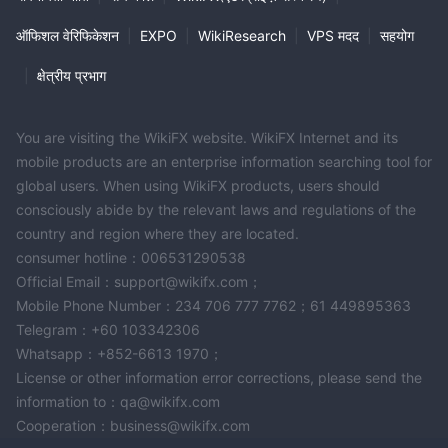
रूप में, विदेशी मुद्रा, वायदा, सीएफडी और अन्य वित्तीय अनुबंधों को आमतौर पर मार्जिन
ऑफिशल वेरिफिकेशन
|
EXPO
|
WikiResearch
|
VPS मदद
|
सहयोग
का उपयोग करके कारोबार किया जाता है, जो इसमें निहित जोखिमों को काफी बढ़ा देता
है। इसलिए, आपको सावधानीपूर्वक विचार करना चाहिए कि इस प्रकार की निवेश
|
क्षेत्रीय प्रभाग
गतिविधि आपके लिए सही है या नहीं।
इस आलेख में प्रस्तुत जानकारी केवल संदर्भ उद्देश्यों के लिए अभिप्रेत है।
You are visiting the WikiFX website. WikiFX Internet and its
mobile products are an enterprise information searching tool for
global users. When using WikiFX products, users should
consciously abide by the relevant laws and regulations of the
country and region where they are located.
consumer hotline：006531290538
Official Email：support@wikifx.com；
Mobile Phone Number：234 706 777 7762；61 449895363
Telegram：+60 103342306
Whatsapp：+852-6613 1970；
License or other information error corrections, please send the
information to：qa@wikifx.com
Cooperation：business@wikifx.com