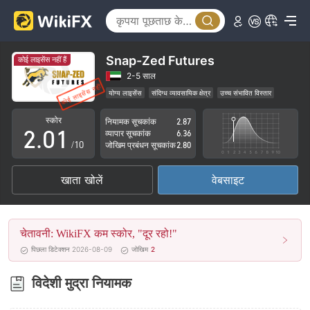
Snap-Zed Futures
कोई लाइसेंस नहीं हैं
0
2-5 साल
योग्य लाइसेंस
संदिग्ध व्यावसायिक क्षेत्र
उच्च संभावित विस्तार
1
0
स्कोर
नियामक सूचकांक
2.87
2
.
0
1
व्यापार सूचकांक
6.36
/10
जोखिम प्रबंधन सूचकांक
2.80
3
1
2
खाता खोलें
वेबसाइट
4
2
3
5
3
4
चेतावनी: WikiFX कम स्कोर, "दूर रहो!"
6
4
5
पिछला डिटेक्शन 2026-08-09
जोखिम
2
7
5
6
विदेशी मुद्रा नियामक
8
6
7