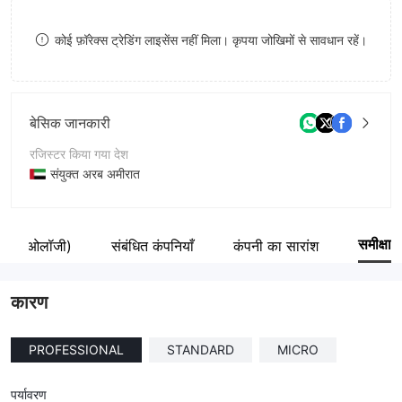
9
7
8
कोई फ़ॉरेक्स ट्रेडिंग लाइसेंस नहीं मिला। कृपया जोखिमों से सावधान रहें।
8
9
9
बेसिक जानकारी
रजिस्टर किया गया देश
संयुक्त अरब अमीरात
संचालन अवधि
2-5 साल
समीक्षा
 (जिनिओलॉजी)
संबंधित कंपनियाँ
कंपनी का सारांश
कंपनी का नाम
Snap-Zed Futures
कारण
PROFESSIONAL
STANDARD
MICRO
पर्यावरण