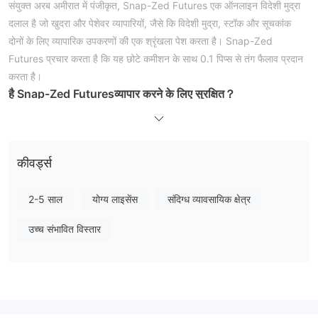
संयुक्त अरब अमीरात में पंजीकृत, Snap-Zed Futures एक ऑनलाइन विदेशी मुद्रा
दलाल है जो खुदरा और पेशेवर व्यापारियों, जैसे कि विदेशी मुद्रा, स्टॉक और सूचकांक
दोनों के लिए व्यापारिक उपकरणों की एक श्रृंखला पेश करता है। Snap-Zed
Futures प्रचार करता है कि यह छोटे कमीशन के साथ 0.1 पिप्स से तंग फैलाव प्रदान
करता है।
है
Snap-Zed Futures
व्यापार करने के लिए सुरक्षित
？
ज़ाहिर तौर से, Snap-Zed Futures जब नियमों और विनियमों को लागू करने की बात
आती है तो इसने हमें निराश किया है। इस ब्रोकर के किसी भी नियामक निकायों के दायरे
से बाहर होने की पुष्टि की गई है। यही कारण है कि wikifx पर इसकी नियामक स्थिति
कीवर्ड्स
को "कोई लाइसेंस नहीं" के रूप में वर्गीकृत किया गया है और इसे 1.13/10 का कम स्कोर
प्राप्त हुआ है।
2-5 साल
योग्य लाइसेंस
संदिग्ध व्यावसायिक क्षेत्र
कृपया अपतटीय, अनियमित विदेशी मुद्रा दलाल के साथ व्यापार से जुड़े काफी जोखिम से
अवगत रहें।
उच्च संभावित विस्तार
बाजार उपकरण
Snap-Zed Futuresदावा करता है कि यह 175 से अधिक ट्रेडिंग उपकरण प्रदान
करता है। व्यापारिक संपत्तियों के चार वर्गों का कारोबार किया जा सकता है, जिसमें विदेशी
मुद्रा, वायदा, सूचकांक, बांड शामिल हैं।
खाता प्रकार