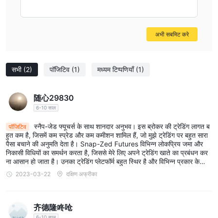
कंपनियों के लिए एक सामान्य अभ्यास है, और राष्ट्र एफएक्स सिर्फ अपने ग्राहक आधार
को बढ़ाने के लिए इसमें संलग्न है।
व्यापार मंच
अभी सबमिट करे
Snap-Zed Futuresअपने ग्राहकों को लोकप्रिय एमटी5 ट्रेडिंग प्लेटफॉर्म तक पहुंच
प्रदान करता है जो डेस्कटॉप, मोबाइल और वेब टर्मिनल के लिए उपलब्ध हो सकता है।
इस शक्तिशाली प्लेटफॉर्म के सुविधाजनक कार्यक्षेत्र (विशेषज्ञ सलाहकार) के लिए व्यापारी
सभी
(2)
पॉजिटिव
(1)
मध्यम टिप्पणियाँ
(1)
बाजार गतिविधि का त्वरित विश्लेषण कर सकते हैं, व्यापार कर सकते हैं और स्वचालित
सिस्टम को एकीकृत कर सकते हैं। उपरोक्त सभी विशेषताओं सहित, वित्तीय बाजारों में
随心29830
ट्रेडिंग शुरू करने के लिए आपको जो कुछ भी चाहिए, वह सब एक ही, सुविधाजनक
6-10 साल
इंटरफ़ेस में उपलब्ध है।
ट्रेडिंग उपकरण
स्नैप-जेड फ्यूचर्स के साथ शानदार अनुभव। इस ब्रोकर की ट्रेडिंग लागत ब
पॉजिटिव
हुत कम है, जिसमें कम स्प्रेड और कम कमीशन शामिल हैं, जो मुझे ट्रेडिंग पर बहुत सारा
mt5 ट्रेडिंग प्लेटफॉर्म के अलावा, Snap-Zed Futures आर्थिक कैलेंडर, पिप
पैसा बचाने की अनुमति देता है। Snap-Zed Futures विभिन्न लोकप्रिय जमा और
कैलकुलेटर, स्थिति आकार कैलकुलेटर, मार्जिन कैलकुलेटर सहित कुछ व्यापारिक
निकासी विधियों का समर्थन करता है, जिससे मेरे लिए अपने ट्रेडिंग खाते का प्रबंधन कर
ना आसान हो जाता है। उनका ट्रेडिंग प्लेटफॉर्म बहुत स्थिर है और विभिन्न प्रकार के
उपकरण भी प्रदान करता है।
ट्रेडिंग टूल्स और संकेतकों का समर्थन करता है, जो मुझे अधिक सटीक व्यापार करने की
2023-03-22
दक्षिण अफ्रीका
भुगतान की विधि
अनुमति देता है।
न्यूनतम जमा $100 है। और Snap-Zed Futures अपने ग्राहकों को निम्नलिखित
भुगतान विकल्पों के माध्यम से जमा और निकासी करने की अनुमति देता है:
齐德隆咚呛
Bitcoin
6-10 साल