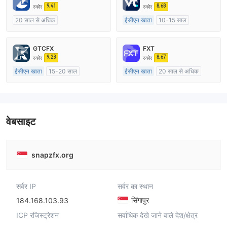
9.41
8.68
स्कोर
स्कोर
20 साल से अधिक
ईसीएन खाता
10-15 साल
ऑस्ट्रेलिया विनियमन
ऑस्ट्रेलिया विनियमन
मार्केट मेकिंग (एमएम)
मार्केट मेकिंग (एमएम)
GTCFX
FXT
मुख्य-लेबल MT4
मुख्य-लेबल MT4
9.23
8.67
स्कोर
स्कोर
ईसीएन खाता
15-20 साल
ईसीएन खाता
20 साल से अधिक
यूनाइटेड किंगडम विनियमन
ऑस्ट्रेलिया विनियमन
मार्केट मेकिंग (एमएम)
मार्केट मेकिंग (एमएम)
मुख्य-लेबल MT4
मुख्य-लेबल MT4
वेबसाइट
snapzfx.org
सर्वर IP
सर्वर का स्थान
सिंगापुर
184.168.103.93
ICP रजिस्ट्रेशन
सर्वाधिक देखे जाने वाले देश/क्षेत्र