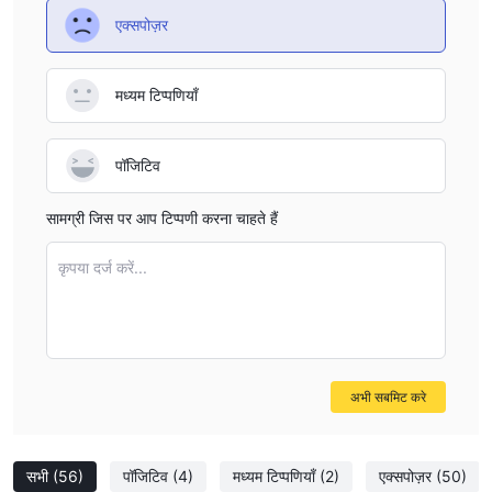
एक्सपोज़र
इंडिकेटर्स के साथ, MT4 स्वचालित ट्रेडिंग और EA ट्रेडिंग के लिए उपलब्ध है, जो
सभी स्तर के ट्रेडर्स को विभिन्न ट्रेडिंग रणनीतियों का विकास करने में मदद करता है और
वित्तीय बाजारों में ट्रेडर्स को आगे बढ़ने में मदद करता है।
मध्यम टिप्पणियाँ
नीचे दिए गए ट्रेडिंग प्लेटफॉर्म तुलना तालिका देखें:
जमा और निकासी
पॉजिटिव
CJC Markets की आधिकारिक वेबसाइट पर होम पेज पर दिखाए गए लोगों से हमें यह
लगता है कि यह दलाल विभिन्न जमा और निकासी विकल्पों को स्वीकार करता है, जिनमें
सामग्री जिस पर आप टिप्पणी करना चाहते हैं
वीजा, मास्टरकार्ड, बिटकॉइन, बिट वॉलेट, बीटीपे, बैंक वायर, ड्रैगन पे,
हेल्प2ए, पे ट्रस्ट, स्क्रिल, नेटेलर और टेथर
कृपया दर्ज करें...
शामिल हैं।
एकाधिक भुगतान विकल्पों का होना ट्रेडर्स के लिए जमा और निकासी करने के लिए अधिक
सुविधा और लचीलापन प्रदान करता है। यह ध्यान देने योग्य है कि कुछ भुगतान विधियों
पर शुल्क या प्रतिबंध हो सकते हैं, इसलिए किसी भी लेन-देन से पहले ब्रोकर की
वेबसाइट या ग्राहक सेवा के साथ जांच करना आवश्यक है।
अभी सबमिट करे
CJC Markets न्यूनतम जमा बनाम अन्य दलालों की तुलना
नीचे जमा और निकासी शुल्क तुलना तालिका देखें:
सभी
(56)
पॉजिटिव
(4)
मध्यम टिप्पणियाँ
(2)
एक्सपोज़र
(50)
नोट
: एफएक्सडीडी के लिए निकासी शुल्क भुगतान की विधि पर निर्भर करता है। अधिक