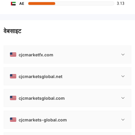
3.13
AE
वेबसाइट
cjcmarketfx.com
cjcmarketsglobal.net
cjcmarketsglobal.com
cjcmarkets-global.com