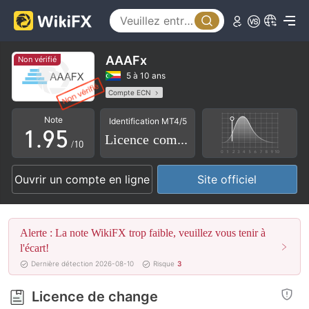
4
0
5
1
6
2
AAAFx
Non vérifié
7
3
5 à 10 ans
Compte ECN
0
8
4
Licence de réglementation suspectée
Note
Identification MT4/5
Etiquette principale MT4
Risque élevé potentiel
1
.
9
5
Licence complète
/10
2
6
Ouvrir un compte en ligne
Site officiel
3
7
4
8
Alerte : La note WikiFX trop faible, veuillez vous tenir à
5
9
l'écart!
Dernière détection 2026-08-10
Risque
3
6
Licence de change
7