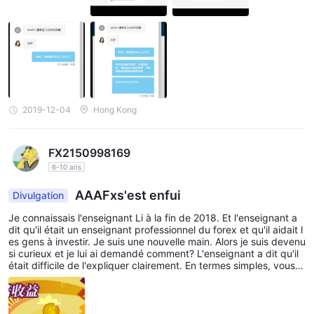
2019-12-04
Hong Kong
FX2150998169
6-10 ans
AAAFxs'est enfui
Divulgation
Je connaissais l'enseignant Li à la fin de 2018. Et l'enseignant a
dit qu'il était un enseignant professionnel du forex et qu'il aidait l
es gens à investir. Je suis une nouvelle main. Alors je suis devenu
si curieux et je lui ai demandé comment? L'enseignant a dit qu'il
était difficile de l'expliquer clairement. En termes simples, vous n
ous donnez votre argent et nous vous aidons à profiter sans risq
ue. Et l'enseignant devrait donner 30% des bénéfices. Cet ensei
gnant a continué à publier les captures d'écran rentables et à m
e dire à quel point son équipe était bonne. Alors je l'ai cru. J'ai dé