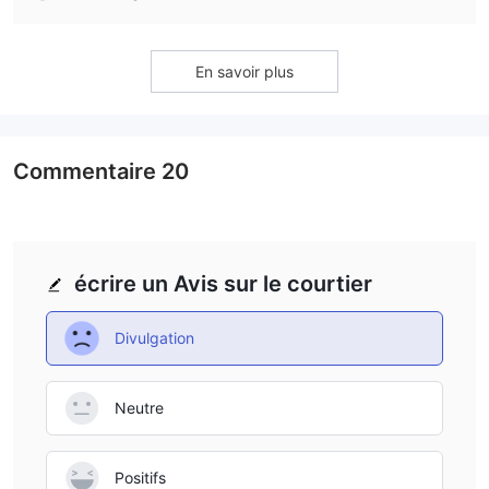
times for each method when I use AAAFx login to ensure
smooth transactions.
En savoir plus
Commentaire
20
écrire un Avis sur le courtier
Divulgation
Neutre
Positifs