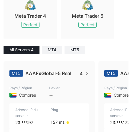
Meta Trader 4
Meta Trader 5
Perfect
Perfect
All Servers 4
MT4
MT5
AAAFxGlobal-5 Real
AAAF
MT5
MT5
4
Pays / Région
Levier
Pays / Région
Comores
--
Comores
Adresse IP du
Ping
Adresse IP d
serveur
serveur
157 ms
23.***.97
23.***.172