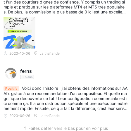
t l'un des courtiers dignes de confiance. Y compris un trading si
mple et pratique sur les plateformes MT4 et MT5 très populaire
s. De plus, la commission la plus basse de 0 ici est une excellent
e considération pour ceux qui débutent dans le trading. Fiabilité
: le courtier AAAFX a une expérience de plusieurs années et une
réputation fiable dans le secteur du trading. Cela contribue à ren
forcer la confiance des clients. Plateformes MT4 et MT5 : ces pl
ateformes offrent aux traders la commodité de démarrer et d'ex
écuter des transactions. Commission zéro pour cent : une commi
ssion de zéro pour cent est attrayante pour les nouveaux trader
s qui souhaitent peut-être essayer le trading sans les coûts élev
2023-10-06
La thaïlande
és.
ferns
3-5 ans
Voici donc l'histoire : j'ai obtenu des informations sur AA
Positifs
Afx grâce à une recommandation d'un compositeur. Et quelle ma
gnifique découverte ce fut ! Leur configuration commerciale est i
ci comme ça. Il a une distribution spéciale et une exécution extrê
mement rapide. Ensuite, ce qui fait la différence, c'est leur servic
e client, ils répondent rapidement et toujours rassurants lorsque
2023-09-26
La thaïlande
j'ai besoin d'aide. Je me sens bien grâce à l’accent qu’ils mettent
sur la sécurité et la conformité. Et la plateforme de trading est fa
Faites défiler vers le bas pour en voir plus
cile à utiliser. Que vous soyez débutant ou trader expérimenté.