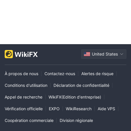
C’est pourquoi je suis vraiment ravi d’AAafx et je remercie mes ré
férences de m’avoir fait découvrir l’invisible ! »
United States
À propos de nous
|
Contactez-nous
|
Alertes de risque
|
Conditions d'utilisation
|
Déclaration de confidentialité
|
Appel de recherche
|
WikiFX(Edition d'entreprise)
|
Vérification officielle
|
EXPO
|
WikiResearch
|
Aide VPS
|
Coopération commerciale
|
Division régionale