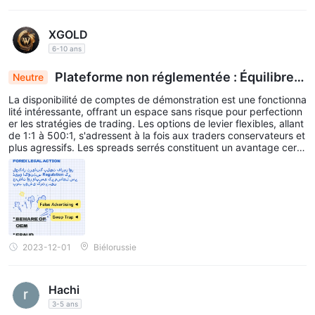
XGOLD
6-10 ans
Plateforme non réglementée : Équilibrer l
Neutre
es démonstrations sans risque avec les problèm
La disponibilité de comptes de démonstration est une fonctionna
es de retrait et les alertes d'escroquerie
lité intéressante, offrant un espace sans risque pour perfectionn
er les stratégies de trading. Les options de levier flexibles, allant
de 1:1 à 500:1, s'adressent à la fois aux traders conservateurs et
plus agressifs. Les spreads serrés constituent un avantage certa
in, rendant les transactions rentables. De plus, la prise en charge
des plates-formes MT4 et MT5 me donne la possibilité de choisir
ce qui me convient le mieux. En revanche, l'absence de régleme
ntation est préoccupante et j'ai entendu des murmures concerna
nt d'éventuelles difficultés à retirer des fonds et à être confronté
à des escroqueries. J'avance avec prudence, en gardant un œil
sur les évolutions.
2023-12-01
Biélorussie
Hachi
3-5 ans