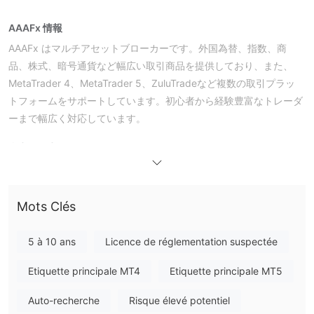
AAAFx 情報
AAAFx はマルチアセットブローカーです。外国為替、指数、商
品、株式、暗号通貨など幅広い取引商品を提供しており、また、
MetaTrader 4、MetaTrader 5、ZuluTradeなど複数の取引プラッ
トフォームをサポートしています。初心者から経験豊富なトレーダ
ーまで幅広く対応しています。
利点と欠点
AAAFx 信頼性
AAAFx est réglementé par la FSCA (Financial Sector Conduct
Authority), mais son statut réglementaire indique "Dépassé", ce
qui peut indiquer des risques potentiels et ne signifie pas
Mots Clés
nécessairement qu'il est complètement sûr.
5 à 10 ans
Licence de réglementation suspectée
Que Puis-je Trader sur AAAFx ?
Etiquette principale MT4
Etiquette principale MT5
Type de Compte
Auto-recherche
Risque élevé potentiel