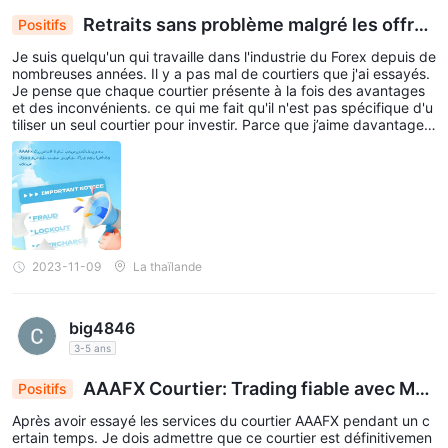
Retraits sans problème malgré les offres
Positifs
de bonus : Mon expérience positive de 6 mois av
Je suis quelqu'un qui travaille dans l'industrie du Forex depuis de
ec le courtier AAAFx
nombreuses années. Il y a pas mal de courtiers que j'ai essayés.
Je pense que chaque courtier présente à la fois des avantages
et des inconvénients. ce qui me fait qu'il n'est pas spécifique d'u
tiliser un seul courtier pour investir. Parce que j’aime davantage l
a diversification. J'ai commencé à utiliser le courtier AAAFx il y a
environ 6 mois et je suis un investisseur assez important, mais je
n'ai jamais eu de problèmes de retrait. Surtout pendant cette pér
iode où les courtiers ont également des activités de recharge.
L'argent que j'ai ajouté reçoit toujours un bonus Cela me donne d
e l'argent pour investir dans plus de risques. J'évite de lire des c
ommentaires négatifs et irréalistes car je crois fermement que le
s courtiers avec plus de 16 ans d'expérience comme AAAFx ne r
2023-11-09
La thaïlande
uineront certainement pas leur réputation en ne pouvant pas reti
rer d'argent.
big4846
3-5 ans
AAAFX Courtier: Trading fiable avec MT
Positifs
4/MT5 et aucune commission pour les débutants
Après avoir essayé les services du courtier AAAFX pendant un c
ertain temps. Je dois admettre que ce courtier est définitivemen