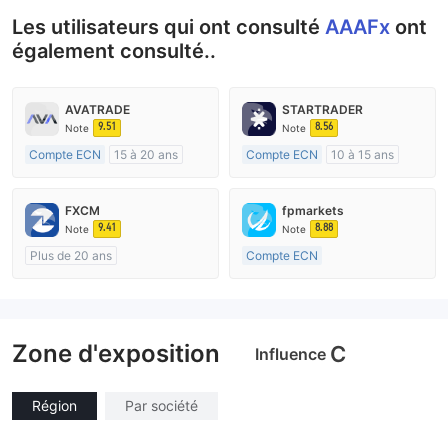
Les utilisateurs qui ont consulté
AAAFx
ont
également consulté..
AVATRADE
STARTRADER
9.51
8.56
Note
Note
Compte ECN
15 à 20 ans
Compte ECN
10 à 15 ans
Réglementation de Australie
Réglementation de Australie
Market Making (MM)
Market Making (MM)
FXCM
fpmarkets
Etiquette principale MT4
Etiquette principale MT4
9.41
8.88
Note
Note
Plus de 20 ans
Compte ECN
Réglementation de Australie
Plus de 20 ans
Market Making (MM)
Réglementation de Australie
Etiquette principale MT4
Market Making (MM)
Zone d'exposition
Etiquette principale MT4
C
Influence
Région
Par société