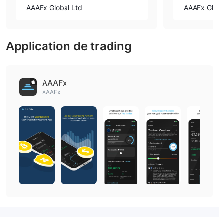
AAAFx Global Ltd
AAAFx Glob
Application de trading
AAAFx
AAAFx