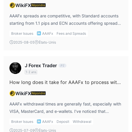
importants (avec un dépôt minimum de $5,000) sont éligibles
WikiFX
Répondre
pour un VPS gratuit.
AAAFx spreads are competitive, with Standard accounts
starting from 1.1 pips and ECN accounts offering spreads
as low as 0.0 pips. I find that the ECN account is great for
Broker Issues
AAAFx
Fees and Spreads
more active traders like me, though I do need to account
2025-08-05
États-Unis
for the commission of $2.5 per side. For me, AAAFx
trading fees are manageable, but the commission in
certain accounts is something I always consider.
J Forex Trader
1-2 ans
How long does it take for AAAFx to process withdrawals?
WikiFX
Répondre
AAAFx withdrawal times are generally fast, especially with
VISA, MasterCard, and e-wallets. I’ve noticed that
withdrawals are usually processed within 12 hours, which
Broker Issues
AAAFx
Deposit
Withdrawal
is impressive. However, I prefer to check the processing
2025-07-09
États-Unis