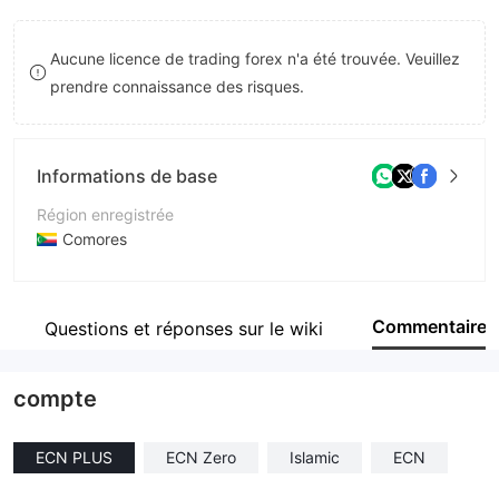
8
Aucune licence de trading forex n'a été trouvée. Veuillez
9
prendre connaissance des risques.
Informations de base
Région enregistrée
Comores
Période d'exploitation
5 à 10 ans
Commentaire
Questions et réponses sur le wiki
Société
AAAFx Global Ltd
compte
ECN PLUS
ECN Zero
Islamic
ECN