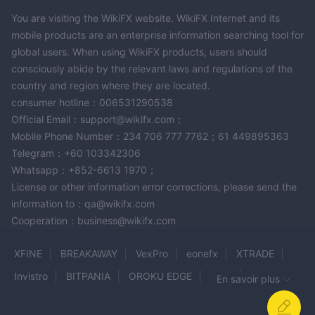
You are visiting the WikiFX website. WikiFX Internet and its
mobile products are an enterprise information searching tool for
global users. When using WikiFX products, users should
consciously abide by the relevant laws and regulations of the
country and region where they are located.
consumer hotline：006531290538
Official Email：support@wikifx.com；
Mobile Phone Number：234 706 777 7762；61 449895363
Telegram：+60 103342306
Whatsapp：+852-6613 1970；
License or other information error corrections, please send the
information to：qa@wikifx.com
Cooperation：business@wikifx.com
XFINE
BREAKAWAY
VexPro
eonefx
XTRADE
Invistro
BITPANIA
OROKU EDGE
ginFi
En savoir plus
AIPRIME
Trader’s Way
noor CAPITAL
GCFX