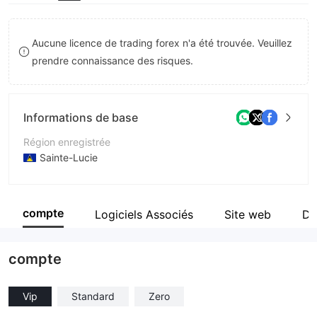
9
7
8
Aucune licence de trading forex n'a été trouvée. Veuillez
prendre connaissance des risques.
9
Informations de base
Région enregistrée
Sainte-Lucie
Période d'exploitation
1 à 2 ans
compte
Logiciels Associés
Site web
Di
Société
XFine Ltd
compte
Vip
Standard
Zero