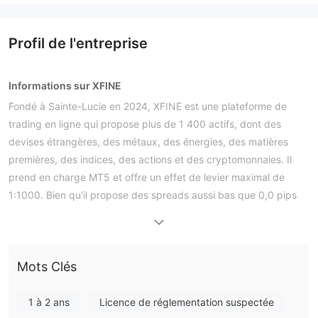
Profil de l'entreprise
Informations sur XFINE
Fondé à Sainte-Lucie en 2024, XFINE est une plateforme de
trading en ligne qui propose plus de 1 400 actifs, dont des
devises étrangères, des métaux, des énergies, des matières
premières, des indices, des actions et des cryptomonnaies. Il
prend en charge MT5 et offre un effet de levier maximal de
1:1000. Bien qu'il propose des spreads aussi bas que 0,0 pips
et aucun frais pour les dépôts et retraits, il n'est actuellement
pas réglementé, ce qui pose des risques pour la sécurité des
fonds et la transparence. La plateforme propose cinq types de
Mots Clés
comptes - Zero, Standard, Pro, VIP et Cent X - pour répondre
aux besoins des différents traders. Cependant, XFINE ne fournit
pas de services aux résidents américains.
1 à 2 ans
Licence de réglementation suspectée