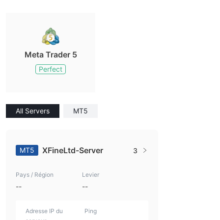
Meta Trader 5
Perfect
All Servers
MT5
XFineLtd-Server
MT5
3
Pays / Région
Levier
--
--
Adresse IP du
Ping