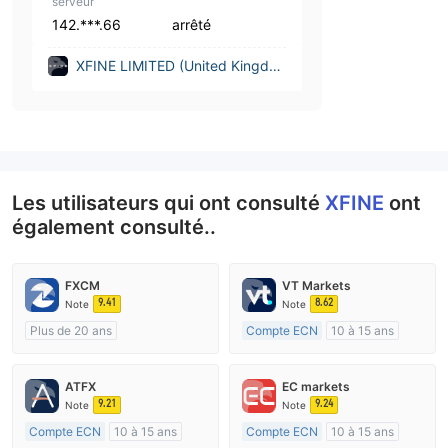
serveur
142.***.66
arrêté
XFINE LIMITED (United Kingdo
m)
Les utilisateurs qui ont consulté
XFINE
ont
également consulté..
FXCM
VT Markets
9.41
8.62
Note
Note
Plus de 20 ans
Compte ECN
10 à 15 ans
Réglementation de Australie
Réglementation de Australie
Market Making (MM)
Market Making (MM)
ATFX
EC markets
Etiquette principale MT4
Etiquette principale MT4
9.21
9.24
Note
Note
Compte ECN
10 à 15 ans
Compte ECN
10 à 15 ans