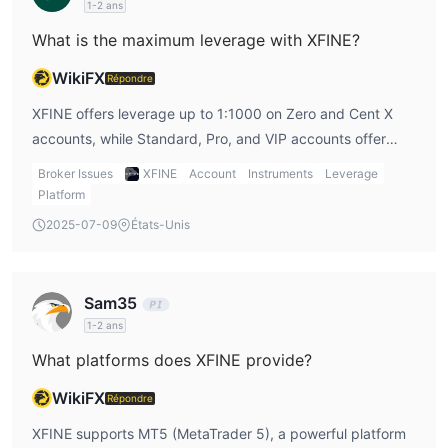
1-2 ans
Dépôt et retrait
What is the maximum leverage with XFINE?
virement
XFINE accepte quatre méthodes de paiement :
bancaire local
, Volet, Bitcoin,
USD Coin, VISA,
WikiFX
Répondre
MasterCard,
et Tether
. Les traders peuvent utiliser ces
XFINE offers leverage up to 1:1000 on Zero and Cent X
méthodes de paiement pour effectuer des dépôts et des
accounts, while Standard, Pro, and VIP accounts offer
retraits.
lower leverage. High leverage can offer greater returns
Broker Issues
XFINE
Account
Instruments
Leverage
but also increases risk.
Platform
2025-07-09
États-Unis
Sam35
1-2 ans
What platforms does XFINE provide?
WikiFX
Répondre
XFINE supports MT5 (MetaTrader 5), a powerful platform