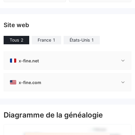
Réglementation de Australie
Réglementation de Australie
Market Making (MM)
Market Making (MM)
Etiquette principale MT4
Etiquette principale MT4
Site web
Tous
2
France
1
États-Unis
1
x-fine.net
x-fine.com
Diagramme de la généalogie