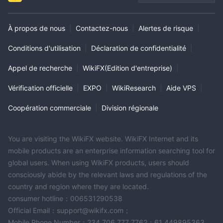
À propos de nous
|
Contactez-nous
|
Alertes de risque
|
Conditions d'utilisation
|
Déclaration de confidentialité
|
Appel de recherche
|
WikiFX(Edition d'entreprise)
|
Vérification officielle
|
EXPO
|
WikiResearch
|
Aide VPS
|
Coopération commerciale
|
Division régionale
You are visiting the WikiFX website. WikiFX Internet and its
mobile products are an enterprise information searching tool for
global users. When using WikiFX products, users should
consciously abide by the relevant laws and regulations of the
country and region where they are located.
consumer hotline：006531290538
Official Email：support@wikifx.com；
Mobile Phone Number：234 706 777 7762；61 449895363