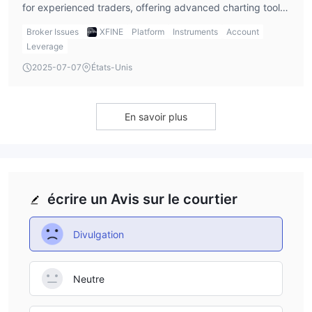
for experienced traders, offering advanced charting tools
and automated trading. It does not support MT4, which
Broker Issues
XFINE
Platform
Instruments
Account
may be a downside for some traders.
Leverage
2025-07-07
États-Unis
En savoir plus
écrire un Avis sur le courtier
Divulgation
Neutre