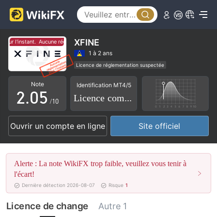
0
1
2
XFINE
r l'instant.
Aucune réglementation pour l'instant.
0
3
1 à 2 ans
Licence de réglementation suspectée
1
4
Etiquette principale MT5
Courtiers Régionaux
Note
Identification MT4/5
Risque élevé potentiel
2
.
0
5
Licence complète
/10
3
1
6
Ouvrir un compte en ligne
Site officiel
4
2
7
5
3
8
Alerte : La note WikiFX trop faible, veuillez vous tenir à
6
4
9
l'écart!
Dernière détection 2026-08-07
Risque
1
7
5
Licence de change
Autre 1
8
6