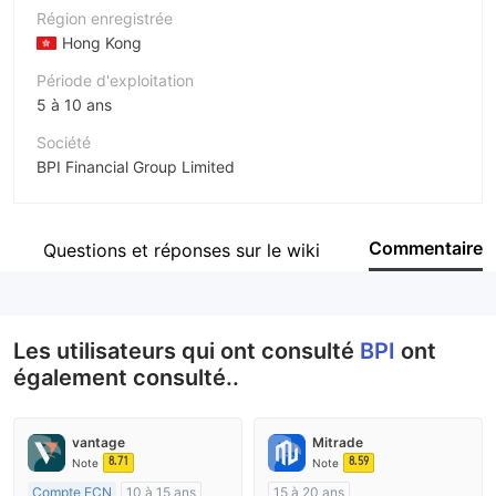
Région enregistrée
Hong Kong
Période d'exploitation
5 à 10 ans
Société
BPI Financial Group Limited
Abréviation
BPI
Commentaire
Questions et réponses sur le wiki
Personnel
--
Les utilisateurs qui ont consulté
BPI
ont
également consulté..
vantage
Mitrade
8.71
8.59
Note
Note
Compte ECN
10 à 15 ans
15 à 20 ans