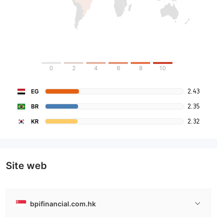
0
2
4
6
8
10
2.43
EG
2.35
BR
2.32
KR
Site web
bpifinancial.com.hk