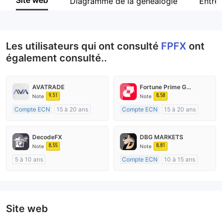
Site web
Diagramme de la généalogie
Entre
Personnel
--
Les utilisateurs qui ont consulté
FPFX
ont
également consulté..
AVATRADE
Fortune Prime Global
9.51
8.58
Note
Note
Compte ECN
15 à 20 ans
Compte ECN
15 à 20 ans
Réglementation de Australie
Réglementation de Australie
Market Making (MM)
Market Making (MM)
DecodeFX
DBG MARKETS
Etiquette principale MT4
Etiquette principale MT4
8.55
8.81
Note
Note
5 à 10 ans
Compte ECN
10 à 15 ans
Réglementation de Australie
Réglementation de Australie
Market Making (MM)
Market Making (MM)
Etiquette principale MT4
Etiquette principale MT4
Site web