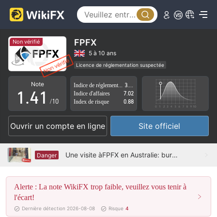
0
1
FPFX
Non vérifié
2
5 à 10 ans
Licence de réglementation suspectée
0
3
0
Région d'affaires suspectée
Risque élevé potentiel
Note
Indice de réglementation
3.18
1
.
4
1
Indice d'affaires
7.02
/10
Index de risque
0.88
2
5
2
Ouvrir un compte en ligne
Site officiel
3
6
3
4
7
4
Une visite àFPFX en Australie: bureau introuvable
Danger
5
8
5
Alerte : La note WikiFX trop faible, veuillez vous tenir à
6
9
6
l'écart!
7
7
Dernière détection 2026-08-08
Risque
4