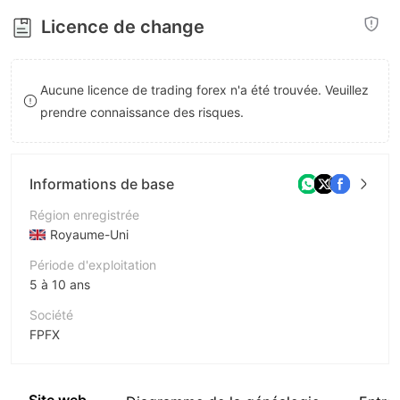
8
8
Licence de change
9
9
Aucune licence de trading forex n'a été trouvée. Veuillez
prendre connaissance des risques.
Informations de base
Région enregistrée
Royaume-Uni
Période d'exploitation
5 à 10 ans
Société
FPFX
Abréviation
FPFX