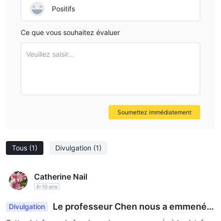
Positifs
Ce que vous souhaitez évaluer
Veuillez saisir...
Soumettez immédiatement
Tous
(1)
Divulgation
(1)
Catherine Nail
6-10 ans
Le professeur Chen nous a emmenés
Divulgation
passer commande. Service sage et faux groupe