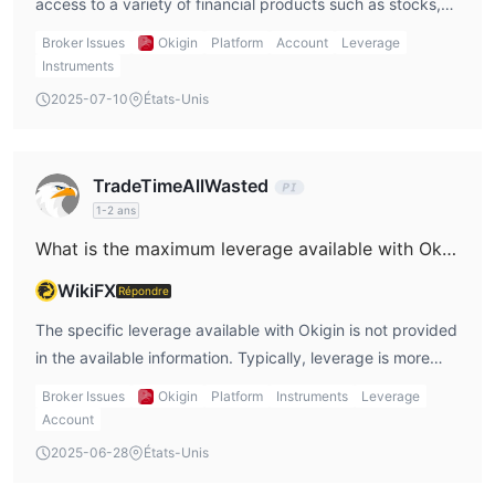
access to a variety of financial products such as stocks,
vente, seule la contrepartie d'achat doit être payée.
bonds, and investment trusts. Additionally, Okigin offers
Broker Issues
Okigin
Platform
Account
Leverage
NISA (Nippon Individual Savings Account) accounts,
Instruments
which provide tax-free investment options for Japanese
2025-07-10
États-Unis
investors. These accounts include frameworks such as the
"つみたて" (積立) investment framework for long-term
savings and the growth investment framework for capital
TradeTimeAllWasted
appreciation. These account types are designed to help
1-2 ans
both new and experienced investors achieve their
What is the maximum leverage available with Okigin?
financial goals with tax advantages for long-term growth.
WikiFX
Répondre
The specific leverage available with Okigin is not provided
in the available information. Typically, leverage is more
commonly offered for speculative products like
Broker Issues
Okigin
Platform
Instruments
Leverage
derivatives or forex, but since Okigin focuses on
Account
traditional assets like stocks, bonds, and investment
2025-06-28
États-Unis
trusts, leverage may be limited or not offered for these