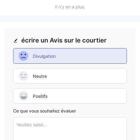
products. Traders interested in leverage should contact
Il n'y en a plus.
Okigin’s customer support to inquire about its availability
for specific asset classes or investment strategies.
écrire un Avis sur le courtier
Divulgation
Neutre
Positifs
Ce que vous souhaitez évaluer
Veuillez saisir...