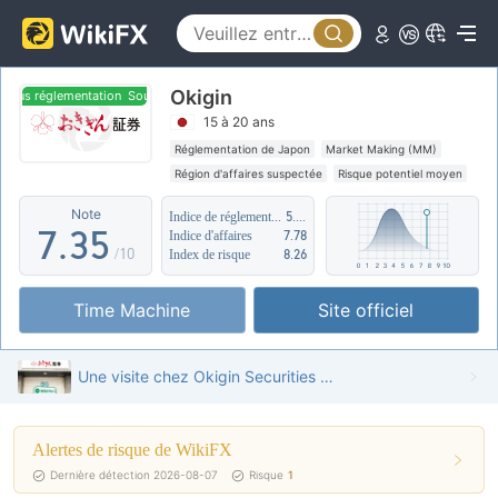
2
0
3
1
Okigin
4
0
2
ous réglementation
Sous réglementation
15 à 20 ans
5
1
3
Réglementation de Japon
Market Making (MM)
Région d'affaires suspectée
Risque potentiel moyen
6
2
4
Note
Indice de réglementation
5.31
7
.
3
5
Indice d'affaires
7.78
/10
Index de risque
8.26
8
4
6
Time Machine
Site officiel
9
5
7
6
8
Une visite chez Okigin Securities Limited au Japon - Bureau trouvé
7
9
Alertes de risque de WikiFX
8
Dernière détection 2026-08-07
Risque
1