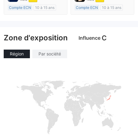
Etiquette principale MT4
Compte ECN
10 à 15 ans
Compte ECN
10 à 15 ans
Réglementation de Australie
Réglementation de Australie
Market Making (MM)
Market Making (MM)
Etiquette principale MT4
Etiquette principale MT4
Zone d'exposition
C
Influence
Région
Par société