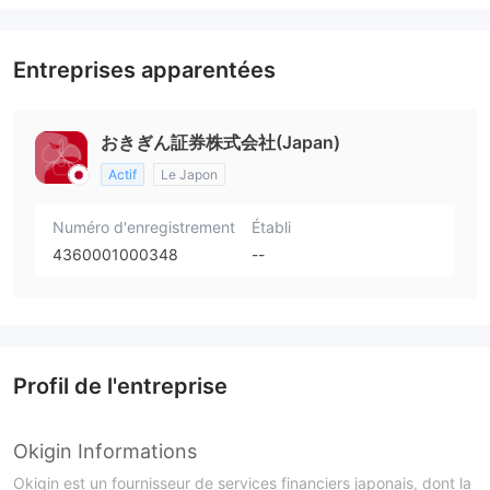
Entreprises apparentées
おきぎん証券株式会社(Japan)
Actif
Le Japon
Numéro d'enregistrement
Établi
4360001000348
--
Profil de l'entreprise
Okigin Informations
Okigin est un fournisseur de services financiers japonais, dont la