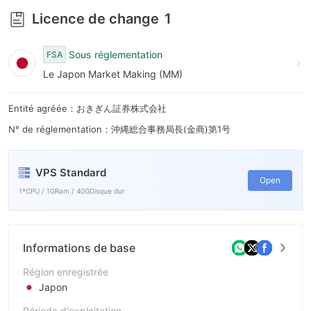
9
Licence de change
1
Sous réglementation
FSA
Le Japon Market Making (MM)
Entité agréée：おきぎん証券株式会社
N° de réglementation：沖縄総合事務局長(金商)第1号
VPS Standard
Open
1*CPU / 1GRam / 40GDisque dur
Informations de base
Région enregistrée
Japon
Période d'exploitation