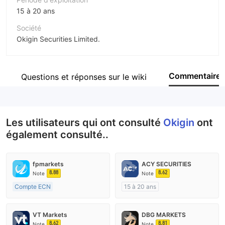
15 à 20 ans
Société
Okigin Securities Limited.
Abréviation
Okigin
Commentaire
Questions et réponses sur le wiki
Personnel
--
Les utilisateurs qui ont consulté
Okigin
ont
également consulté..
fpmarkets
ACY SECURITIES
8.88
8.62
Note
Note
Compte ECN
15 à 20 ans
Plus de 20 ans
Réglementation de Australie
Réglementation de Australie
Market Making (MM)
VT Markets
DBG MARKETS
Market Making (MM)
Etiquette principale MT4
8.62
8.81
Note
Note