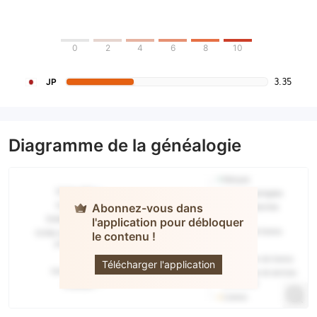
0
2
4
6
8
10
3.35
JP
Diagramme de la généalogie
Abonnez-vous dans
l'application pour débloquer
le contenu !
Okigin
Télécharger l'application