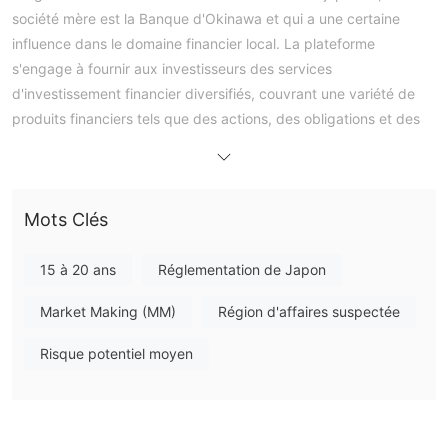
société mère est la Banque d'Okinawa et qui a une certaine
influence dans le domaine financier local. La plateforme
s'engage à fournir aux investisseurs des services
d'investissement financier diversifiés, couvrant une variété de
produits financiers tels que des actions, des obligations et des
fonds d'investissement. La plateforme a élaboré une série de
directives liées au droit, telles que les directives pour la
sollicitation de produits financiers, les directives de déclaration
Mots Clés
et de traitement pour la protection des informations
personnelles, etc., pour protéger les droits et intérêts des
clients et normaliser les opérations commerciales.
15 à 20 ans
Réglementation de Japon
Avantages et Inconvénients
Market Making (MM)
Région d'affaires suspectée
Risque potentiel moyen
Est-ce que Okigin est légitime ?
Okigin est une plateforme de services financiers légale et
conforme. Sa société mère, la Banque d'Okinawa, a la
qualification d'opération légale sur le marché financier japonais.