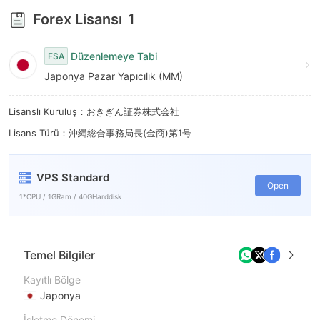
9
Forex Lisansı
1
Düzenlemeye Tabi
FSA
Japonya Pazar Yapıcılık (MM)
Lisanslı Kuruluş：おきぎん証券株式会社
Lisans Türü：沖縄総合事務局長(金商)第1号
VPS Standard
Open
1*CPU / 1GRam / 40GHarddisk
Temel Bilgiler
Kayıtlı Bölge
Japonya
İşletme Dönemi