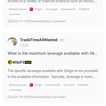
access to a variety of financial products such as stocks,
bonds, and investment trusts. Additionally, Okigin offers
Broker Issues
Okigin
Leverage
Instruments
Platform
NISA (Nippon Individual Savings Account) accounts,
Account
which provide tax-free investment options for Japanese
2025-07-10
Amerika Birleşik Devletleri
investors. These accounts include frameworks such as the
"つみたて" (積立) investment framework for long-term
savings and the growth investment framework for capital
TradeTimeAllWasted
appreciation. These account types are designed to help
1-2 yıl
both new and experienced investors achieve their
What is the maximum leverage available with Okigin?
financial goals with tax advantages for long-term growth.
WikiFX
Yanıt
The specific leverage available with Okigin is not provided
in the available information. Typically, leverage is more
commonly offered for speculative products like
Broker Issues
Okigin
Instruments
Account
Platform
derivatives or forex, but since Okigin focuses on
Leverage
traditional assets like stocks, bonds, and investment
2025-06-28
Amerika Birleşik Devletleri
trusts, leverage may be limited or not offered for these