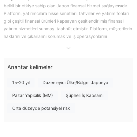
belirli bir etkiye sahip olan Japon finansal hizmet sağlayıcısıdır.
Platform, yatırımcılara hisse senetleri, tahviller ve yatırım fonları
gibi çeşitli finansal ürünleri kapsayan çeşitlendirilmiş finansal
yatırım hizmetleri sunmayı taahhüt etmiştir. Platform, müşterilerin
haklarını ve çıkarlarını korumak ve iş operasyonlarını
standartlaştırmak için finansal ürünlerin pazarlanmasına ilişkin
yönergeler, kişisel bilgilerin korunması için beyan ve işlem
yönergeleri gibi bir dizi yasal ilgili kılavuz oluşturmuştur.
Anahtar kelimeler
Artıları ve Eksileri
Okigin Güvenilir mi?
Okigin, yasal ve uyumlu bir finansal hizmet platformudur. Ana
15-20 yıl
Düzenleyici Ülke/Bölge: Japonya
şirketi Okinawa Bank, Japon finansal piyasasında yasal işletme
Pazar Yapıcılık (MM)
Şüpheli İş Kapsamı
niteliğine sahiptir. Platform kendisi aynı zamanda Finansal
Hizmetler Ajansı tarafından düzenlenmekte olup, düzenleme
Orta düzeyde potansiyel risk
lisans numarası, Okinawa Genel İşler Bürosu Müdürü (Finans
Tüccarları) tarafından verilen No. 1'dir.
Okigin Üzerinde Ne İşlem Yapabilirim?