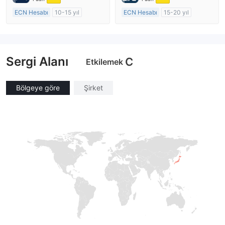
ECN Hesabı
10-15 yıl
ECN Hesabı
15-20 yıl
Düzenleyici Ülke/Bölge: Avustralya
Düzenleyici Ülke/Bölge: Birleşik Krallık
Pazar Yapıcılık (MM)
Pazar Yapıcılık (MM)
MT4 Tam Lisans
MT4 Tam Lisans
Sergi Alanı
C
Etkilemek
Bölgeye göre
Şirket