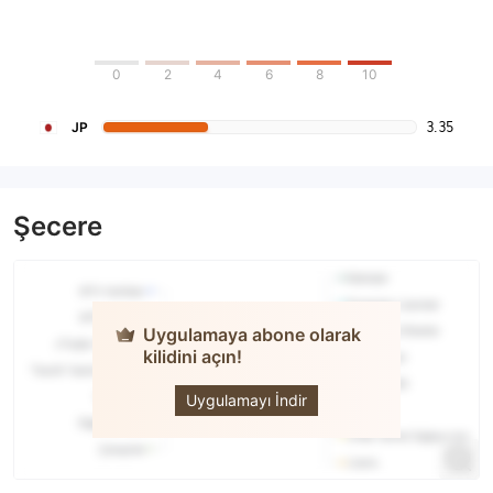
0
2
4
6
8
10
3.35
JP
Şecere
Uygulamaya abone olarak
kilidini açın!
Okigin
Uygulamayı İndir