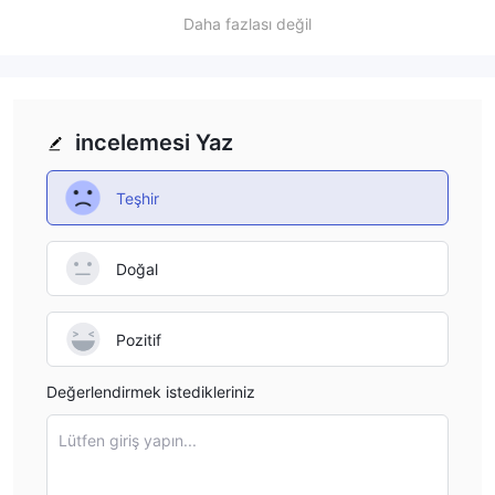
products. Traders interested in leverage should contact
Daha fazlası değil
Okigin’s customer support to inquire about its availability
for specific asset classes or investment strategies.
incelemesi Yaz
Teşhir
Doğal
Pozitif
Değerlendirmek istedikleriniz
Lütfen giriş yapın...