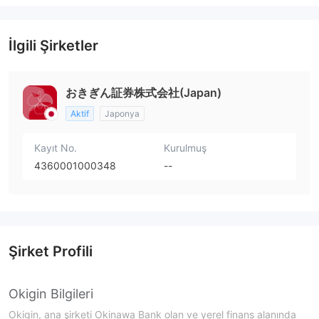
İlgili Şirketler
おきぎん証券株式会社(Japan)
Aktif
Japonya
Kayıt No.
Kurulmuş
4360001000348
--
Şirket Profili
Okigin Bilgileri
Okigin, ana şirketi Okinawa Bank olan ve yerel finans alanında