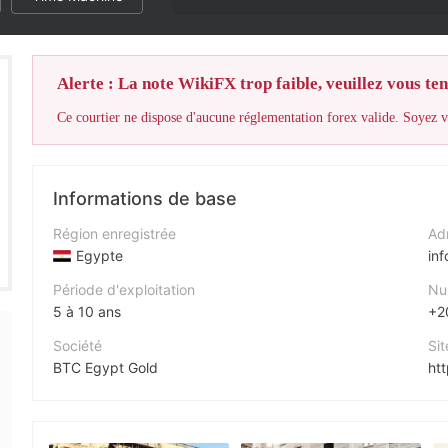
Alerte : La note WikiFX trop faible, veuillez vous teni
Ce courtier ne dispose d'aucune réglementation forex valide. Soyez vi
Informations de base
Région enregistrée
Adr
Egypte
in
Période d'exploitation
Nu
5 à 10 ans
+2
Société
Sit
BTC Egypt Gold
ht
Abréviation
Adr
BTC