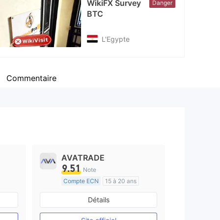
WikiFX Survey
Danger
cebook
BTC
tps://www.facebook.com/BTC.EGYPT/
L'Egypte
Commentaire
AVATRADE
9.51
Note
Compte ECN
15 à 20 ans
e
Réglementation de Australie
Détails
Market Making (MM)
Etiquette principale MT4