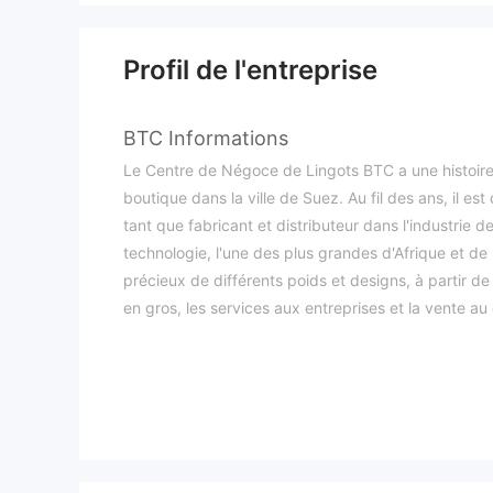
Profil de l'entreprise
BTC Informations
Le Centre de Négoce de Lingots BTC a une histoire
boutique dans la ville de Suez. Au fil des ans, il
tant que fabricant et distributeur dans l'industrie de
technologie, l'une des plus grandes d'Afrique et 
précieux de différents poids et designs, à partir 
en gros, les services aux entreprises et la vente au
entreprises, des grossistes, des détaillants et des cl
Avantages et Inconvénients
Est-ce que 
Il n'y a pas d'informations claires pouvant prouver
clairement la situation avant de trader.
Que puis-je trader sur BTC ?