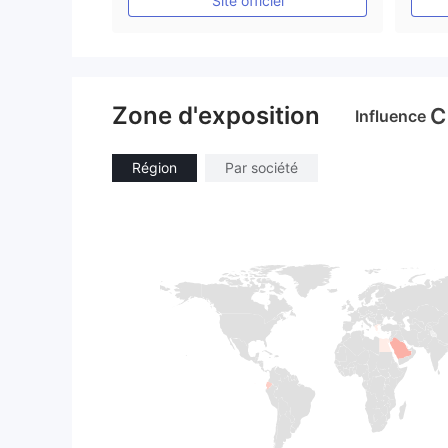
Site officiel
Zone d'exposition
C
Influence
Région
Par société