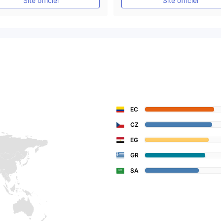
Site officiel
Site officiel
EC
CZ
EG
GR
SA