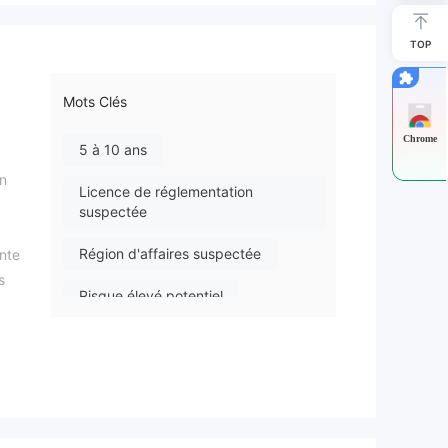
TOP
Mots Clés
Chrome
5 à 10 ans
en
Licence de réglementation
suspectée
Région d'affaires suspectée
ente
s
Risque élevé potentiel
ndre