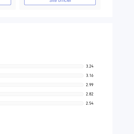
Site officiel
3.24
3.16
2.99
2.82
2.54