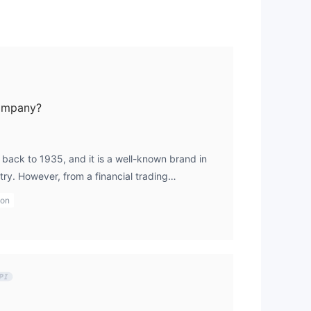
els
 de
company?
es
er
 back to 1935, and it is a well-known brand in
try. However, from a financial trading
ed, which introduces a level of risk. Users should
ion