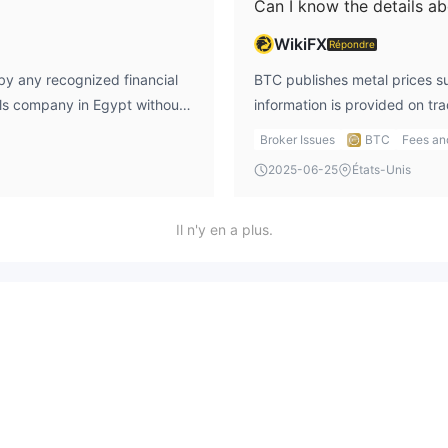
Can I know the details ab
WikiFX
Répondre
 by any recognized financial
BTC publishes metal prices su
als company in Egypt without
information is provided on tr
on spot market rates with int
Broker Issues
BTC
Fees an
2025-06-25
États-Unis
Il n'y en a plus.