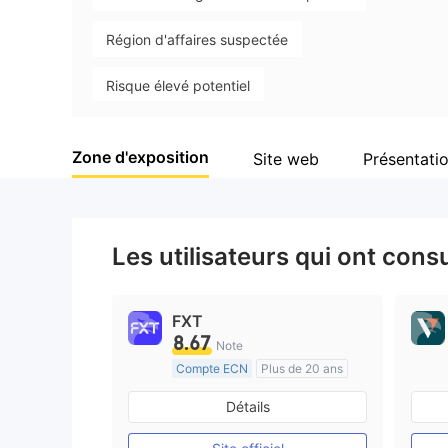
Région d'affaires suspectée
Risque élevé potentiel
Zone d'exposition
Site web
Présentatio
Les utilisateurs qui ont cons
FXT
8.67
Note
Compte ECN
Plus de 20 ans
Réglementation de Australie
Détails
Market Making (MM)
Etiquette principale MT4