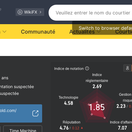
e
WikiFX
Switch to browser defa
n
Communauté
Actualités
Courti
t.
Indice de notation
Indice
0 ans
réglementaire
2.69
ntation suspectée
 suspectée
Gestion
Technologie
tiel
risqu
4.58
1.85
2.23
/
0
old.com/
Réputation
Indice d'affai
4.76
7.07
/
0.12
Time Machine