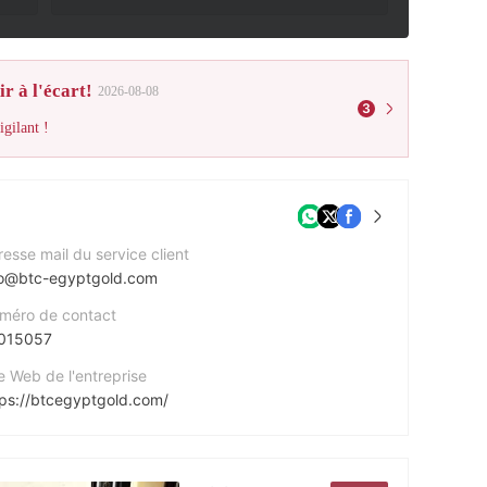
r à l'écart!
2026-08-08
3
gilant !
esse mail du service client
fo@btc-egyptgold.com
méro de contact
015057
e Web de l'entreprise
tps://btcegyptgold.com/
esse de l'entreprise
8 El Fade8 Zokak El Fadel, El Mashhad El Husseiny ElGamaleya, Cairo, Egypt