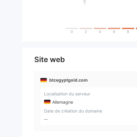
0
2
4
6
8
Site web
btcegyptgold.com
Localisation du serveur
Allemagne
Date de création du domaine
--