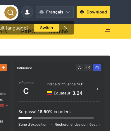
Français
Download
ult language?
Switch
ers
EXPO
Marché
Influence
Contact
Influence
+20 
Indice d'influence NO.1
C
https
3.24
Equateur
 des
es
8 El F
.80
d El H
Surpassé
18.50%
courtiers
pt
res
Zone d'exposition
Rechercher des données
Publicité
Ind