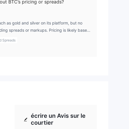
out BTC’s pricing or spreads?
ch as gold and silver on its platform, but no
ading spreads or markups. Pricing is likely based
ernal margins.
d Spreads
écrire un Avis sur le
courtier