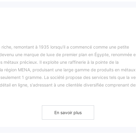
 riche, remontant à 1935 lorsqu'il a commencé comme une petite
 est devenu une marque de luxe de premier plan en Égypte, renommée 
s métaux précieux. Il exploite une raffinerie à la pointe de la
de la région MENA, produisant une large gamme de produits en métaux
de seulement 1 gramme. La société propose des services tels que la v
 détail en ligne, s'adressant à une clientèle diversifiée comprenant de
ients individuels.
BTC est légitime ?
En savoir plus
 que BTC est une entreprise légitime. Les utilisateurs doivent compre