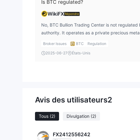
Is BTC regulated?
WikiFX
Répondre
No, BTC Bullion Trading Center is not regulated
authority. It operates as a private precious met
official financial supervision.
Broker Issues
BTC
Regulation
2025-06-27
États-Unis
Avis des utilisateurs
2
Tous
(2)
Divulgation
(2)
FX2412556242