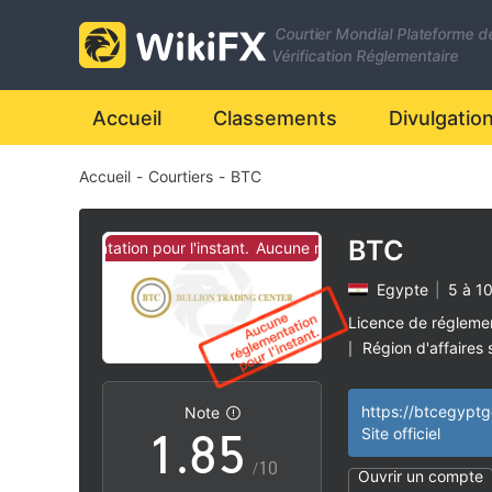
1
Courtier Mondial Plateforme d
2
Vérification Réglementaire
3
0
Accueil
Classements
Divulgatio
Accueil
-
Courtiers
-
BTC
4
1
5
2
BTC
e réglementation pour l'instant.
Aucune réglementation pour l'instan
Egypte
|
5 à 1
6
3
Licence de régleme
Région d'affaires
|
0
7
4
Risque élevé poten
|
https://btcegyptg
Note
1
.
8
5
Site officiel
/10
Ouvrir un compte