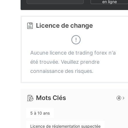
2
9
6
en ligne
3
7
Licence de change
4
8
5
9
Aucune licence de trading forex n'a
été trouvée. Veuillez prendre
6
connaissance des risques.
7
Mots Clés
4
8
5 à 10 ans
9
Licence de réglementation suspectée