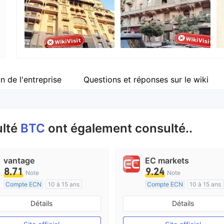
Personnel
Fa
--
ht
n de l'entreprise
Questions et réponses sur le wiki
ulté
BTC
ont également consulté..
vantage
EC markets
8.71
9.24
Note
Note
Compte ECN
10 à 15 ans
Compte ECN
10 à 15 ans
Réglementation de Australie
Réglementation de Australi
Détails
Détails
Market Making (MM)
Market Making (MM)
Etiquette principale MT4
Etiquette principale MT4