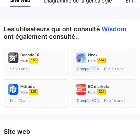
Site web
Diagramme de la généalogie
Entre
Personnel
--
Les utilisateurs qui ont consulté
Wisdom
ont également consulté..
DecodeFX
Neex
8.55
8.64
Note
Note
5 à 10 ans
Compte ECN
15 à 20 ans
Réglementation de Australie
Réglementation de Australie
Market Making (MM)
Market Making (MM)
Mitrade
EC markets
Etiquette principale MT4
Etiquette principale MT4
8.59
9.24
Note
Note
15 à 20 ans
Compte ECN
10 à 15 ans
Réglementation de Australie
Réglementation de Australie
Market Making (MM)
Market Making (MM)
Auto-recherche
Etiquette principale MT4
Site web