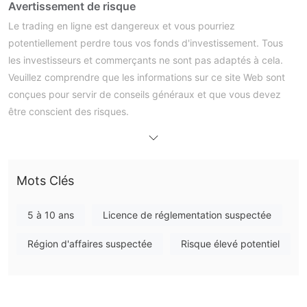
Avertissement de risque
Le trading en ligne est dangereux et vous pourriez
potentiellement perdre tous vos fonds d'investissement. Tous
les investisseurs et commerçants ne sont pas adaptés à cela.
Veuillez comprendre que les informations sur ce site Web sont
conçues pour servir de conseils généraux et que vous devez
être conscient des risques.
Informations générales
qu'est-ce que Wisdom ？
Wisdomtechnology services ltd., entreprise immatriculée à saint
vincent et les grenadines, exerce son activité sous le nom
Mots Clés
Wisdom devises. selon Wisdom forex, il offre aux utilisateurs un
accès à un large éventail de marchés financiers et à une
5 à 10 ans
Licence de réglementation suspectée
excellente plateforme de trading mt4.
Région d'affaires suspectée
Risque élevé potentiel
sur l'année 2020, Wisdom technology services ltd a été créée
en tant que société privée à responsabilité limitée par actions.
cette entreprise privée à responsabilité limitée procédera à son
inspection annuelle entre le 7 octobre et le 17 novembre à