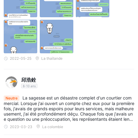
mac et web. Certaines caractéristiques et fonctionnalités de la
plateforme de trading MT4 incluent : hautement personnalisée,
prise en charge par EA (Expert Advisor), 28 indicateurs
techniques, ainsi que des milliers d'autres outils en ligne à
connecter à MT4.
Voir le tableau de comparaison des plateformes de trading ci-
dessous :
2022-05-25
La thaïlande
Dépôt et retrait
tandis que des informations spécifiques sur Wisdom les
邱浩銓
processus de dépôt et de retrait de forex ne sont pas
6-10 ans
disponibles, les indications des icônes au bas de leur page
Paiements
La sagesse est un désastre complet d'un courtier com
d'accueil suggèrent qu'ils prennent en charge
Neutre
mercial. Lorsque j'ai ouvert un compte chez eux pour la première
MasterCard et Visa
. cela implique que les investisseurs
fois, j'avais de grands espoirs pour leurs services, mais malheure
peuvent avoir la possibilité de déposer des fonds sur leurs
usement, j'ai été profondément déçu. Chaque fois que j'avais un
e question ou une préoccupation, les représentants étaient lents
comptes de trading en utilisant ces fournisseurs de cartes de
à répondre et semblaient souvent indifférents à m'aider. Il était cl
2023-03-23
La colombie
crédit. cependant, il est important de noter que la disponibilité
air qu'ils n'appréciaient pas leurs clients ni ne priorisaient leurs b
esoins. En plus de cela, l'environnement commercial lui-même ét
des méthodes de paiement et les frais ou restrictions associés