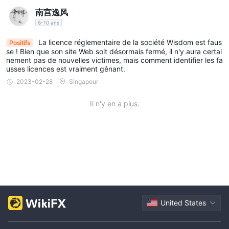
ait médiocre. La plate-forme était maladroite et obsolète, ce qui
peuvent varier. pour obtenir des informations précises et
南宫逸风
rendait difficile de n
détaillées sur Wisdom procédures de dépôt et de retrait du
6-10 ans
forex, il est conseillé de contacter directement leur support
La licence réglementaire de la société Wisdom est faus
Positifs
client ou de consulter leur documentation officielle et leurs
se ! Bien que son site Web soit désormais fermé, il n'y aura certai
nement pas de nouvelles victimes, mais comment identifier les fa
conditions générales. comprendre les options de dépôt et de
usses licences est vraiment gênant.
retrait, les exigences et tous les coûts associés est essentiel
2023-02-28
Singapour
pour que les investisseurs puissent prendre des décisions
éclairées concernant leurs fonds et leurs transactions
Il n'y en a plus.
financières.
Service Clients
Pour toute demande de renseignements ou problèmes liés au
trading, vous avez la liberté d'entrer en contact avec cette
maison de courtage via les canaux suivants :
Prise en charge du chat en ligne, messagerie en ligne
Numéro d'entreprise : +359876112340
United States
E-mail:
info@fx Wisdom .co.uk
Adresse du siège social : Suite 305, Griffith Corporate