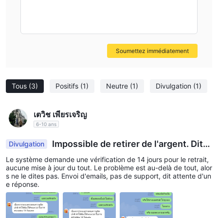
tolérance au risque. Il est recommandé de commencer avec un
compte de démonstration pour gagner en compétence et en
confiance avant de passer au trading en direct avec de l'argent
réel.
Soumettez immédiatement
Éducation
Wisdon Forex fournit aux clients des informations faciles à
comprendre avec des informations exploitables. Trois types de
Tous
(3)
Positifs
(1)
Neutre
(1)
Divulgation
(1)
Cours pour débutants,
cours pourraient être mis en place :
outils de trading et actions et CFD
. Le courtier prétend
เตวิช เพียรเจริญ
offrir une plate-forme où les clients étudient les concepts de
6-10 ans
base du trading forex, se familiarisent avec les stratégies
Impossible de retirer de l'argent. Dite
Divulgation
avancées et l'ensemble d'outils de trading de Btrade, et
s-moi d'attendre 14 jours.
découvrent le monde du trading CFD.
Le système demande une vérification de 14 jours pour le retrait,
aucune mise à jour du tout. Le problème est au-delà de tout, alor
s ne le dites pas. Envoi d'emails, pas de support, dit attente d'un
Plateforme d'échanges
e réponse.
Wisdomforex offre à ses clients l'accès aux principaux
Plateforme de trading MT4
, avec son programme
accessible disponible en téléchargement sur ordinateur, mobile,