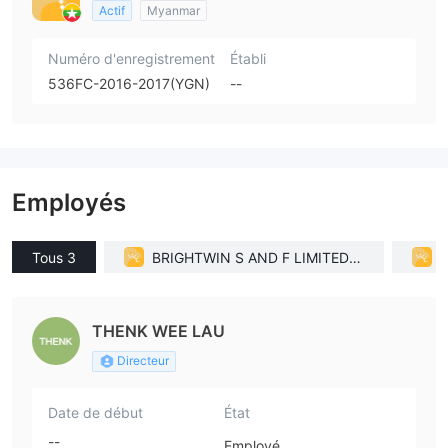
Actif
Myanmar
Numéro d'enregistrement
Établi
536FC-2016-2017(YGN)
--
Employés
Tous 3
BRIGHTWIN S AND F LIMITED(C
yprus)
THENK WEE LAU
Directeur
Date de début
État
--
Employé