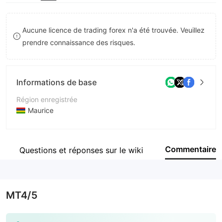
9
8
9
Aucune licence de trading forex n'a été trouvée. Veuillez
prendre connaissance des risques.
Informations de base
Région enregistrée
Maurice
Période d'exploitation
2 à 5 ans
Commentaire
Questions et réponses sur le wiki
Société
BRIGHTWIN S AND F LTD
MT4/5