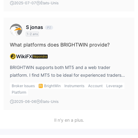
2025-07-07
États-Unis
S jonas
1-2 ans
What platforms does BRIGHTWIN provide?
WikiFX
Répondre
BRIGHTWIN supports both MT5 and a web trader
platform. I find MT5 to be ideal for experienced traders
like me because it offers advanced charting tools and
Broker Issues
BrightWin
Instruments
Account
Leverage
better trade execution. However, web trader is more
Platform
suitable for beginners, and I appreciate that BRIGHTWIN
2025-06-06
États-Unis
provides options for all types of traders.
Il n'y en a plus.