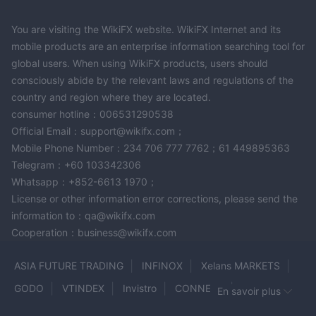
You are visiting the WikiFX website. WikiFX Internet and its
mobile products are an enterprise information searching tool for
global users. When using WikiFX products, users should
consciously abide by the relevant laws and regulations of the
country and region where they are located.
consumer hotline：006531290538
Official Email：support@wikifx.com；
Mobile Phone Number：234 706 777 7762；61 449895363
Telegram：+60 103342306
Whatsapp：+852-6613 1970；
License or other information error corrections, please send the
information to：qa@wikifx.com
Cooperation：business@wikifx.com
ASIA FUTURE TRADING
INFINOX
Xelans MARKETS
GODO
VTINDEX
Invistro
CONNEXT
En savoir plus
AIMSCAP
inveslo
admiral
JM FINANCIAL