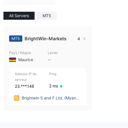
All Servers
MT5
BrightWin-Markets
MT5
4
Pays / Région
Levier
Maurice
--
Adresse IP du
Ping
serveur
2 ms
23.***.146
Brightwin S and F Ltd. (Myanma
r)