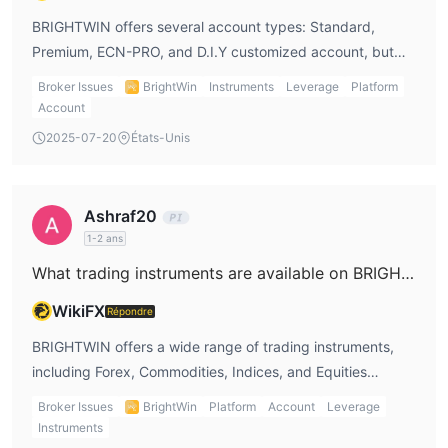
BRIGHTWIN offers several account types: Standard,
Premium, ECN-PRO, and D.I.Y customized account, but
there’s not much detail provided on the specific features
Broker Issues
BrightWin
Instruments
Leverage
Platform
of each account. As a trader, I need more information
Account
about the spreads, leverage, and trading conditions of
2025-07-20
États-Unis
these accounts before making a decision.
Ashraf20
1-2 ans
What trading instruments are available on BRIGHTWIN?
WikiFX
Répondre
BRIGHTWIN offers a wide range of trading instruments,
including Forex, Commodities, Indices, and Equities
(CFDs). I like the variety of options, but I’d like to see
Broker Issues
BrightWin
Platform
Account
Leverage
Cryptos and ETFs included to diversify my trading
Instruments
options.