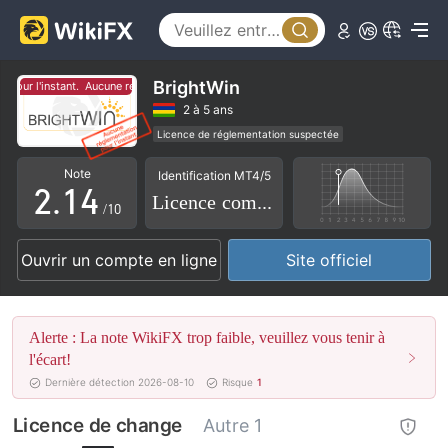
0
1
BrightWin
our l'instant.
Aucune réglementation pour l'instant.
0
2
2 à 5 ans
Licence de réglementation suspectée
1
0
3
Etiquette principale MT5
Courtiers Régionaux
Note
Identification MT4/5
Risque élevé potentiel
2
.
1
4
Licence complète
/10
3
2
5
Ouvrir un compte en ligne
Site officiel
4
3
6
5
4
7
Alerte : La note WikiFX trop faible, veuillez vous tenir à
6
5
8
l'écart!
Dernière détection 2026-08-10
Risque
1
7
6
9
Licence de change
Autre 1
8
7