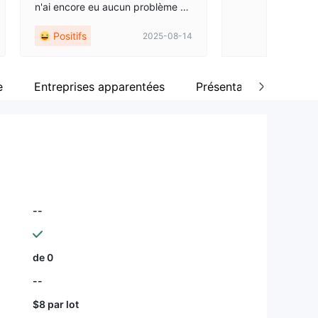
n'ai encore eu aucun problème av
t rapide de dépo
ec ce courtier, voyons comment ç
Positifs
Positifs
2025-08-14
a se passe.
e
Entreprises apparentées
Présentation de l'entre
--
de 0
--
$8 par lot