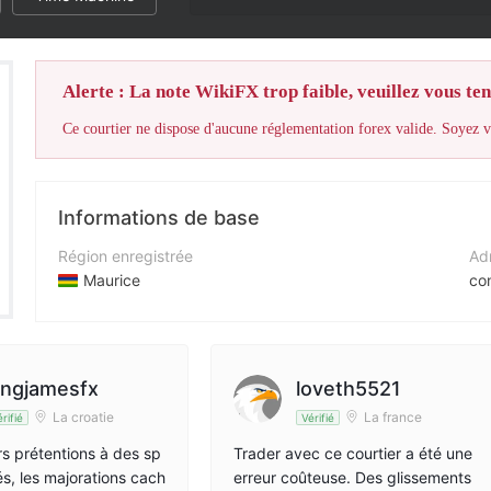
La note Wi
Alerte : La note WikiFX trop faible, veuillez vous teni
Ce courtier ne dispose d'aucune réglementation forex valide. Soyez vi
Informations de base
Région enregistrée
Adr
Maurice
co
Période d'exploitation
Sit
2 à 5 ans
ht
Société
Adr
ingjamesfx
loveth5521
Kudo Trade (Mauritius) Ltd
6 S
La croatie
La france
rifié
Vérifié
rs prétentions à des sp
Trader avec ce courtier a été une
és, les majorations cach
erreur coûteuse. Des glissements