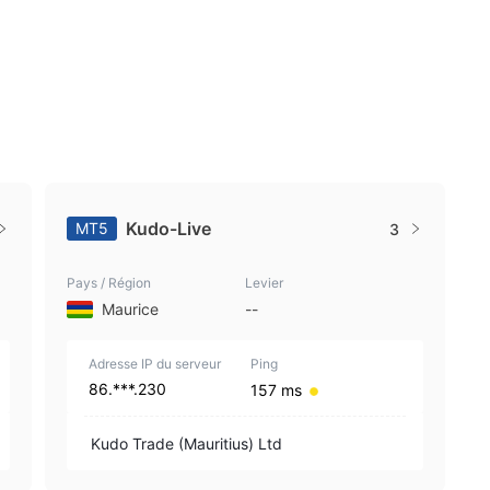
Kudo-Live
MT5
3
Pays / Région
Levier
Maurice
--
Adresse IP du serveur
Ping
86.***.230
157 ms
Kudo Trade (Mauritius) Ltd