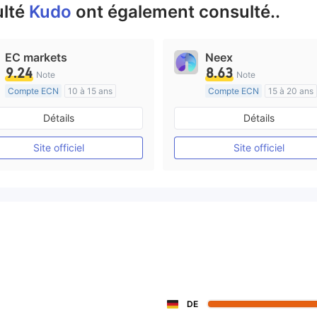
ulté
Kudo
ont également consulté..
EC markets
Neex
9.24
8.63
Note
Note
Compte ECN
10 à 15 ans
Compte ECN
15 à 20 ans
Réglementation de Australie
Réglementation de Australi
Détails
Détails
Market Making (MM)
Market Making (MM)
Etiquette principale MT4
Etiquette principale MT4
Site officiel
Site officiel
DE