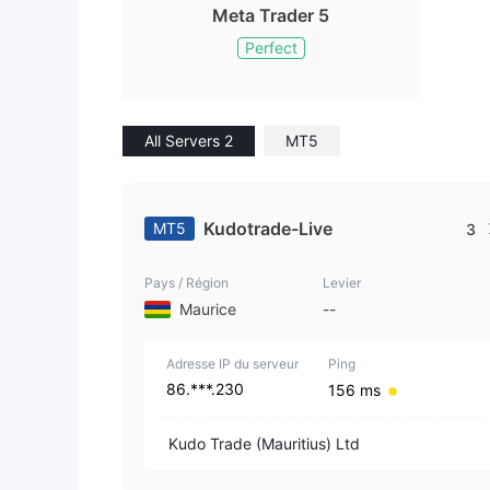
Meta Trader 5
Perfect
All Servers 2
MT5
Kudotrade-Live
MT5
3
Pays / Région
Levier
Maurice
--
Adresse IP du serveur
Ping
86.***.230
156 ms
Kudo Trade (Mauritius) Ltd