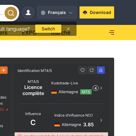
Français
Download
ult language?
Switch
ers
EXPO
Marché
Identification MT4/5
Identificati
MT4/5
Kudotrade-Live
Licence
4
Allemagne
MT5
complète
 des
es
Nom du s
.91
Influence
Kudotrad
Indice d'influence NO.1
C
Localisat
3.85
Allemagne
res