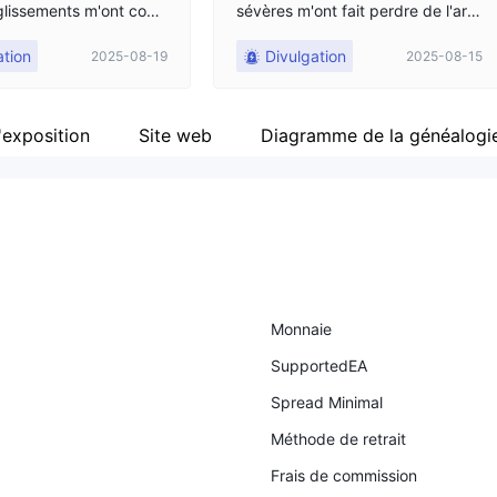
 glissements m'ont coût
sévères m'ont fait perdre de l'arg
 temps Les ordres
ent sur des trades qui, dans des
ation
Divulgation
2025-08-19
2025-08-15
ss ont été déclenchés
conditions d'exécution normales,
là des niveaux que j'av
auraient été rentables. La manipul
entraînant des pertes in
ation n'est pas occasionnelle—ell
ne devraient pas se pro
e est systémique et conçue pour
'exposition
Site web
Diagramme de la généalogi
 un courtier honnête
vider les comptes clients.
Monnaie
SupportedEA
Spread Minimal
Méthode de retrait
Frais de commission