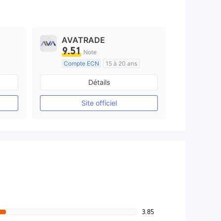
AVATRADE
9.51
Note
Compte ECN
15 à 20 ans
e
Réglementation de Australie
Détails
Market Making (MM)
Etiquette principale MT4
Site officiel
3.85