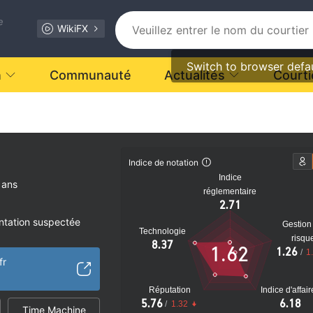
e
WikiFX
Switch to browser defa
n
Communauté
Actualités
Courti
t.
Indice de notation
Indice
 ans
réglementaire
2.71
ntation suspectée
Gestion
Technologie
ale MT5
risqu
8.37
1.62
1.26
/
1
aux
fr
tiel
Réputation
Indice d'affai
5.76
6.18
/
1.32
Time Machine