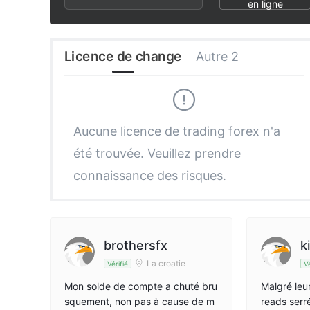
2
7
3
en ligne
3
8
4
Licence de change
Autre 2
4
9
5
5
6
Aucune licence de trading forex n'a
été trouvée. Veuillez prendre
6
7
connaissance des risques.
7
8
8
9
brothersfx
k
La croatie
Vérifié
Vé
9
Mon solde de compte a chuté bru
Malgré leu
squement, non pas à cause de m
reads serr