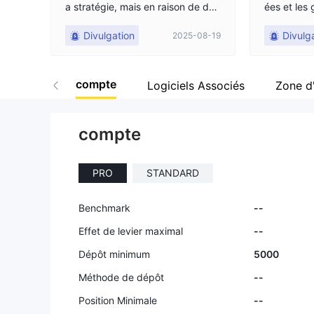
a stratégie, mais en raison de déf
ées et les
aillances d'exécution hors de mon
é cher au fil du
Divulgation
Divulg
2025-08-19
contrôle. Une transaction qui aura
de stop-lo
it dû se clôturer avec un bénéfice
bien au-de
a subi un glissement sévère, la tra
ais fixés, 
compte
nsformant en perte.
utiles qui 
Logiciels Associés
Zone d
duire avec
compte
PRO
STANDARD
Benchmark
--
Effet de levier maximal
--
Dépôt minimum
5000
Méthode de dépôt
--
Position Minimale
--