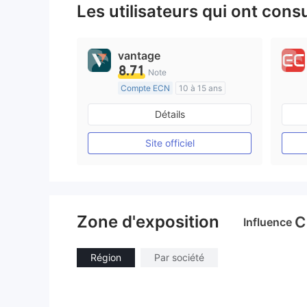
Les utilisateurs qui ont cons
vantage
8.71
Note
Compte ECN
10 à 15 ans
Réglementation de Australie
Détails
Market Making (MM)
Etiquette principale MT4
Site officiel
Zone d'exposition
C
Influence
Région
Par société