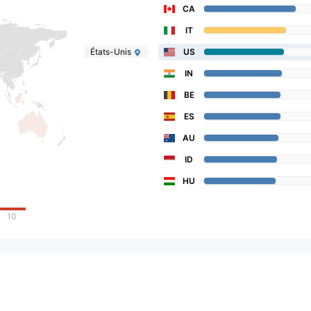
CA
IT
États-Unis
US
IN
BE
ES
AU
ID
HU
10