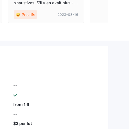
xhaustives. S'il y en avait plus - al
ors c'est trop, s'il y en avait moins
Positifs
2023-03-16
- alors c'est trop petit. Vous save
z, c'est une sorte d'équilibre. Tou
s les instruments sont disponibles
tels que le forex, les matières pre
mières, les indices, les crypto-mo
nnaies et autres. Ils sont assez pr
atiques, mais bien sûr, les comme
rçants ne les utilisent pas tous.
--
from 1.6
--
$3 per lot