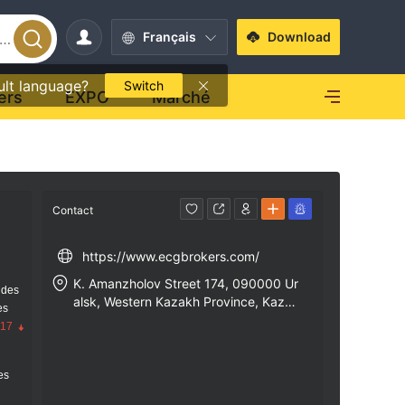
Français
Download
ult language?
Switch
ers
EXPO
Marché
Contact
https://www.ecgbrokers.com/
K. Amanzholov Street 174, 090000 Ur
 des
alsk, Western Kazakh Province, Kaza
es
khstan.
.17
res