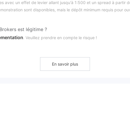
s avec un effet de levier allant jusqu'à 1:500 et un spread à partir d
monstration sont disponibles, mais le dépôt minimum requis pour ouv
rokers est légitime ?
ementation
. Veuillez prendre en compte le risque !
En savoir plus
qu'à 1:500
pour tous les types de compte
. Il est important de
, plus le risque de perte de votre capital déposé est élevé. L'utilisatio
avorable.