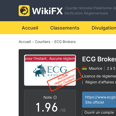
2
Courtier Mondial Plateforme d
3
0
Vérification Réglementaire
4
1
Accueil
Classements
Divulgatio
Accueil
-
Courtiers
-
ECG Brokers
5
2
6
3
ECG Broke
mentation pour l'instant.
Aucune réglementation pour l'instant.
Maurice
|
2 à 5
7
4
Licence de régleme
Région d'affaires
|
0
8
5
Risque élevé poten
|
https://www.ecgb
Note
1
.
9
6
Site officiel
/10
Ouvrir un compte