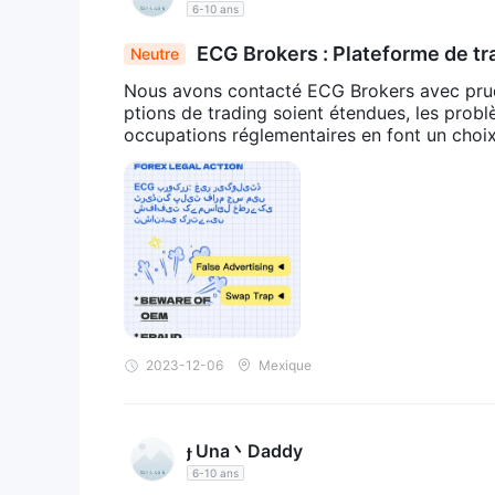
VISA, Mas
6-10 ans
ECG Brokers accepte les paiements via
ECG Brokers : Plateforme de t
Neutre
rence et un support limité soulève de
Nous avons contacté ECG Brokers avec prude
ptions de trading soient étendues, les probl
occupations réglementaires en font un choix
2023-12-06
Mexique
 Una丶Daddy
6-10 ans