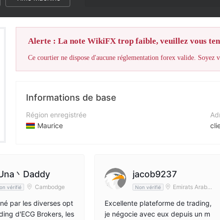
Alerte : La note WikiFX trop faible, veuillez vous teni
Ce courtier ne dispose d'aucune réglementation forex valide. Soyez vi
Informations de base
Région enregistrée
Adr
Maurice
cl
Période d'exploitation
Sit
2 à 5 ans
ht
Société
Adr
 Una丶Daddy
jacob9237
ECG Brokers Limited
Cambodge
Emirats Arabes
on vérifié
Non vérifié
Unis
né par les diverses opt
Excellente plateforme de trading,
ading d'ECG Brokers, les
je négocie avec eux depuis un m