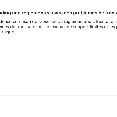
tercard, PayPal, Skrill et NETELLER
.
rading non réglementée avec des problèmes de tran
s drapeaux rouges
nce en raison de l’absence de réglementation. Bien que l
èmes de transparence, les canaux de support limités et les 
 risqué.