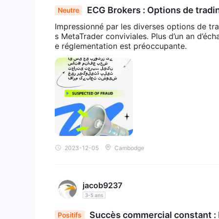
ECG Brokers : Options de tradin
Neutre
mentaire suscite des inquiétudes
Impressionné par les diverses options de tr
s MetaTrader conviviales. Plus d’un an d’éc
e réglementation est préoccupante.
2023-12-05
Cambodge
jacob9237
3-5 ans
Succès commercial constant : 
Positifs