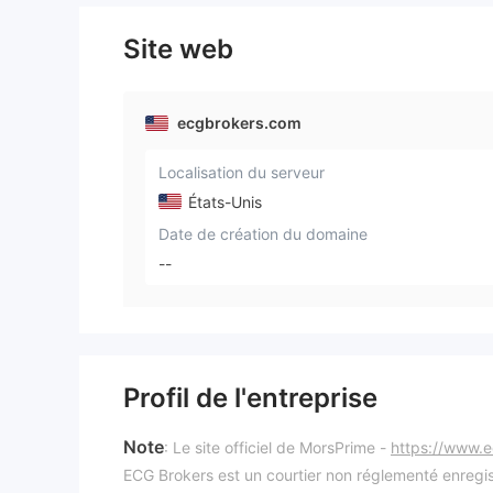
Site web
ecgbrokers.com
Localisation du serveur
États-Unis
Date de création du domaine
--
Profil de l'entreprise
Note
: Le site officiel de MorsPrime -
https://www.
ECG Brokers est un courtier non réglementé enregist