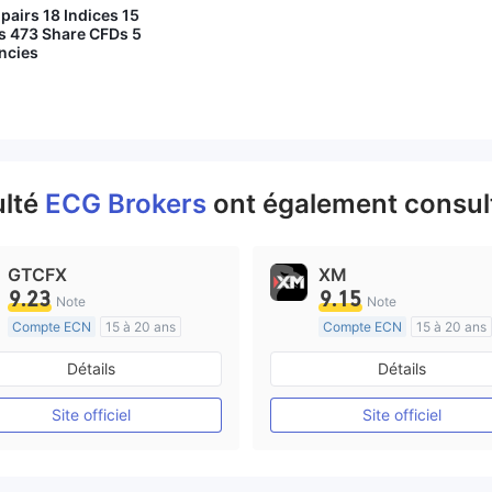
pairs 18 Indices 15
 473 Share CFDs 5
ncies
ulté
ECG Brokers
ont également consult
GTCFX
XM
9.23
9.15
Note
Note
Compte ECN
15 à 20 ans
Compte ECN
15 à 20 ans
Réglementation de Royaume-Uni
Réglementation de Australi
Détails
Détails
Market Making (MM)
Market Making (MM)
Etiquette principale MT4
Etiquette principale MT4
Site officiel
Site officiel