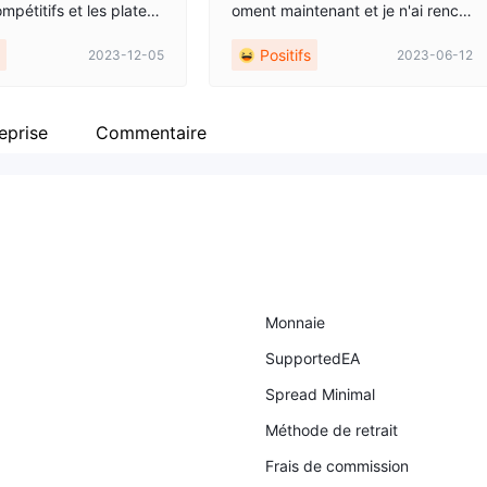
pétitifs et les platefo
oment maintenant et je n'ai renco
rader conviviales. Plus
ntré aucun problème. Ils ont égal
Positifs
2023-12-05
2023-06-12
’échanges commerciaux
ement une très bonne plate-form
été fructueux, mais l’a
e éducative.
réglementation est pré
.
eprise
Commentaire
Monnaie
SupportedEA
Spread Minimal
Méthode de retrait
Frais de commission