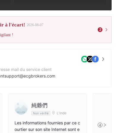
r à l'écart!
2026-08-07
2
gilant !
esse mail du service client
ientsupport@ecgbrokers.com
e Web de l'entreprise
tps://www.ecgbrokers.com/
esse de l'entreprise
純爺們
K. Amanzholov Street 174, 090000 Uralsk, Western Kazakh Province, Kazakhstan.
L'Inde
Non vérifié
Les informations fournies par ce c
4
ourtier sur son site Internet sont e