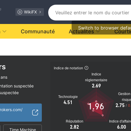
e
WikiFX
Switch to browser defa
n
Communauté
Actualités
Courti
rs
Indice de notation
Indice
 ans
réglementaire
2.69
ntation suspectée
 suspectée
Gestion
Technologie
tiel
risqu
4.51
1.96
2.75
/
0
rokers.com/
Réputation
Indice d'affai
2.82
6.00
Time Machine