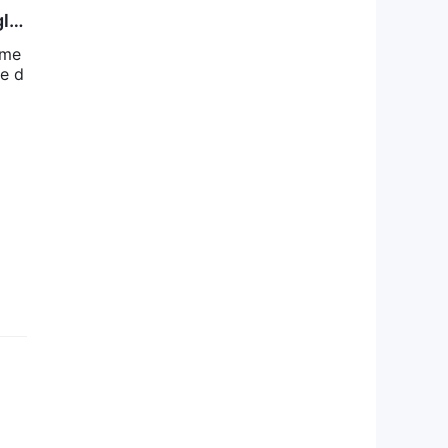
gle
rme
ce d