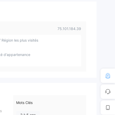
75.101.184.39
 Région les plus visités
té d'appartenance
Mots Clés
es
2 à 5 ans