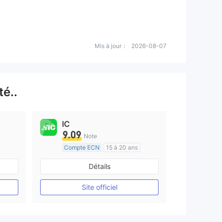
Mis à jour：
2026-08-07
é..
IC
9.09
Note
Compte ECN
15 à 20 ans
e
Réglementation de Australie
Détails
Market Making (MM)
Etiquette principale MT4
Site officiel