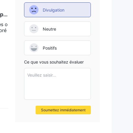
Divulgation
spa
es o
Neutre
pré
Positifs
Ce que vous souhaitez évaluer
Veuillez saisir...
Soumettez immédiatement