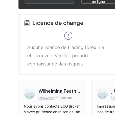
2
7
en ligne
3
8
Licence de change
4
9
5
Aucune licence de trading forex n'a
été trouvée. Veuillez prendre
6
connaissance des risques.
7
8
Wilhelmina Feather
Mexique
Non vérifié
N
stonehaugh
9
Nous avons contacté ECG Broker
Impression
s avec prudence en raison de l’ab
ions de tr