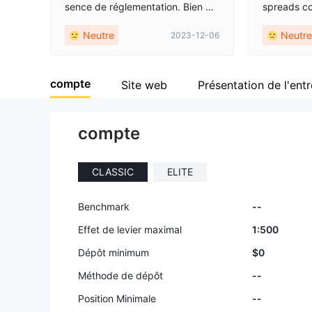
sence de réglementation. Bien qu
spreads com
e les options de trading soient éte
rmes MetaT
Neutre
Neutre
2023-12-06
ndues, les problèmes de transpar
d’un an d
ence, les canaux de support limit
avec eux a 
és et les préoccupations régleme
bsence de 
compte
ntaires en font un choix risqué.
occupante
Site web
Présentation de l'entr
compte
CLASSIC
ELITE
Benchmark
--
Effet de levier maximal
1:500
Dépôt minimum
$0
Méthode de dépôt
--
Position Minimale
--