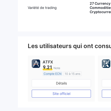
27 Currency 
Variété de trading
Commodities
Cryptocurre
Les utilisateurs qui ont cons
ATFX
9.21
Note
Compte ECN
10 à 15 ans
Réglementation de Australie
Détails
Market Making (MM)
Etiquette principale MT4
Site officiel