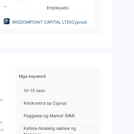
--
Empleyado
WISDOMPOINT CAPITAL LTD(Cyprus)
Mga keyword
10-15 taon
ok
Kinokontrol sa Cyprus
Paggawa ng Market (MM)
ga
Kahina-hinalang saklaw ng
ya