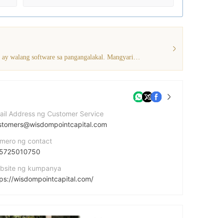
Ang kasalukuyang impormasyon ay nagpapakita na ang broker na ito ay walang software sa pangangalakal. Mangyaring magkaroon ng kamalayan!
ail Address ng Customer Service
stomers@wisdompointcapital.com
mero ng contact
5725010750
bsite ng kumpanya
tps://wisdompointcapital.com/
dress ng kumpanya
drea Zappa 1 Office 9 4040, Limassol, Cyprus