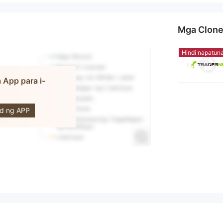
Mga Clon
Hindi napatun
 App para i-
MPOINT
L
d ng APP