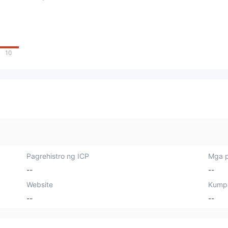
10
Pagrehistro ng ICP
Mga p
--
--
Website
Kump
--
--