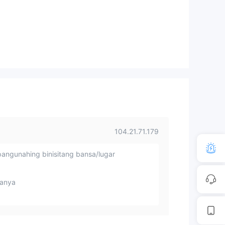
104.21.71.179
angunahing binisitang bansa/lugar
anya