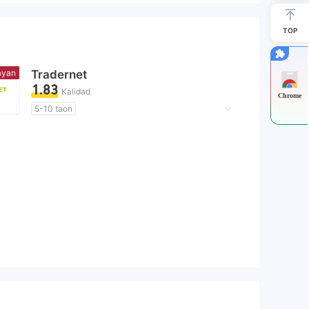
TOP
e
ayan
Tradernet
1.83
Kalidad
Chrome
5-10 taon
Kahina-Hinalang Lisensya sa Regulasyon
Kahina-hinalang saklaw ng Negosyo
Mataas na potensyal na peligro