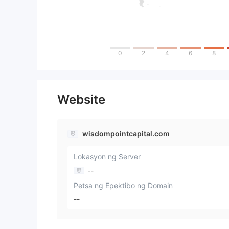
0
2
4
6
8
Website
wisdompointcapital.com
Lokasyon ng Server
--
Petsa ng Epektibo ng Domain
--