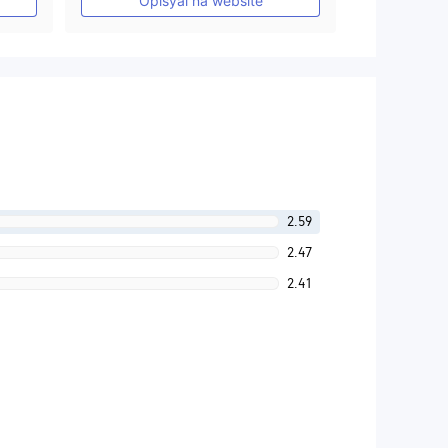
Opisyal na website
2.59
2.47
2.41