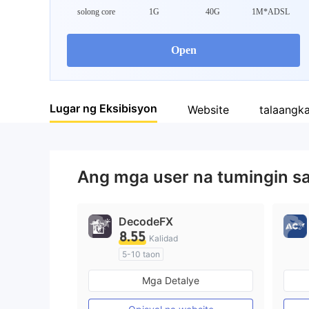
solong core
1G
40G
1M*ADSL
Open
Lugar ng Eksibisyon
Website
talaangk
Ang mga user na tumingin s
DecodeFX
8.55
Kalidad
5-10 taon
Kinokontrol sa Australia
Mga Detalye
Paggawa ng Market (MM)
Pangunahing label na MT4