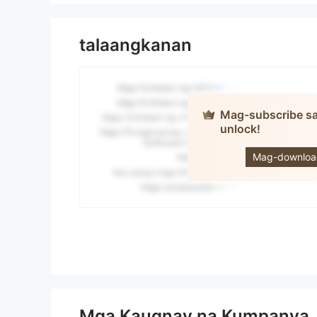
talaangkanan
Mag-subscribe sa
unlock!
WISDO
CAPITA
Mag-downloa
Mga Kaugnay na Kumpanya