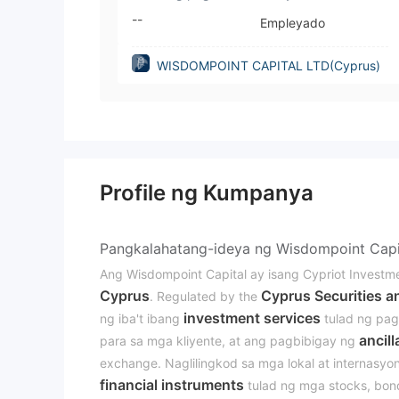
--
Empleyado
WISDOMPOINT CAPITAL LTD(Cyprus)
Profile ng Kumpanya
Pangkalahatang-ideya ng Wisdompoint Capi
Ang Wisdompoint Capital ay isang Cypriot Investme
Cyprus
Cyprus Securities 
. Regulated by the
investment services
ng iba't ibang
tulad ng pa
ancill
para sa mga kliyente, at ang pagbibigay ng
exchange. Naglilingkod sa mga lokal at internasyon
financial instruments
tulad ng mga stocks, bond