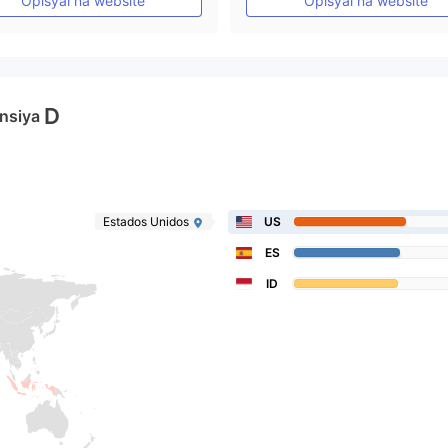
Opisyal na website
Opisyal na website
D
nsiya
Estados Unidos
US
ES
ID