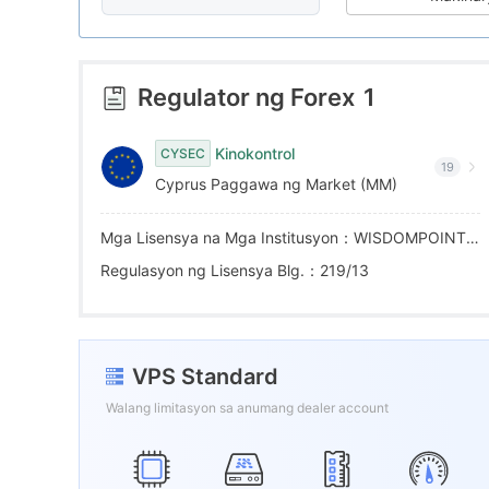
7
8
7
8
9
8
Regulator ng Forex
1
9
9
Kinokontrol
CYSEC
19
Cyprus Paggawa ng Market (MM)
Mga Lisensya na Mga Institusyon：WISDOMPOINT CAPITAL LTD
Regulasyon ng Lisensya Blg.：219/13
VPS Standard
Walang limitasyon sa anumang dealer account