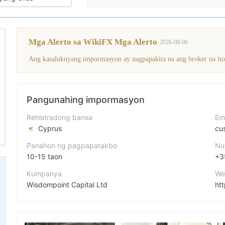
Mga Alerto sa WikiFX Mga Alerto
2026-08-06
Pangunahing impormasyon
Rehistradong bansa
Em
Cyprus
cu
Panahon ng pagpapatakbo
Nu
10-15 taon
+3
Kumpanya
We
Wisdompoint Capital Ltd
ht
Pagwawasto
ad
WISDOMPOINT CAPITAL
An