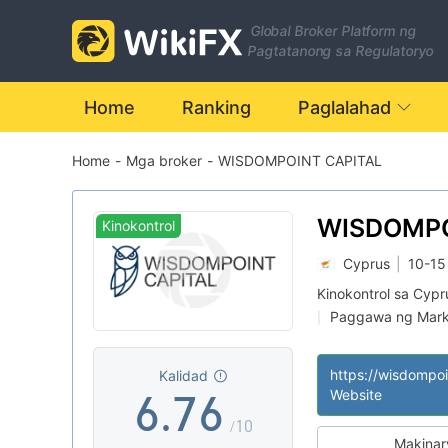
0
Global Broker Platform ng
0
1
0
Pagtatanong sa Regulatoryo
1
2
1
Home
Ranking
Paglalahad
Home
-
Mga broker
-
WISDOMPOINT CAPITAL
2
3
2
3
4
3
WISDOMP
Kinokontrol
CAPITAL
Cyprus
|
10-15
4
5
4
Kinokontrol sa Cypr
Paggawa ng Mark
|
5
6
5
Kahina-hinalang 
|
Katamtamang pote
|
Kalidad
6
.
7
6
Website
/10
Makinar