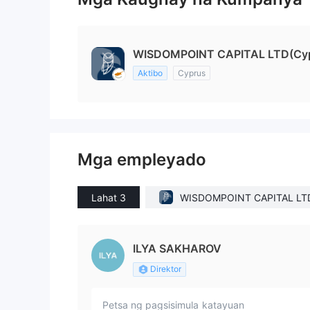
WISDOMPOINT CAPITAL LTD(Cy
Aktibo
Cyprus
Mga empleyado
Lahat 3
WISDOMPOINT CAPITAL LT
yprus)
ILYA SAKHAROV
Direktor
Petsa ng pagsisimula
katayuan