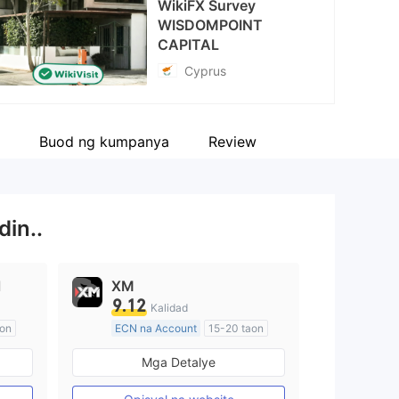
WikiFX Survey
WISDOMPOINT
CAPITAL
Cyprus
Buod ng kumpanya
Review
din..
l
XM
9.12
Kalidad
aon
ECN na Account
15-20 taon
Kinokontrol sa Australia
Mga Detalye
Paggawa ng Market (MM)
Pangunahing label na MT4