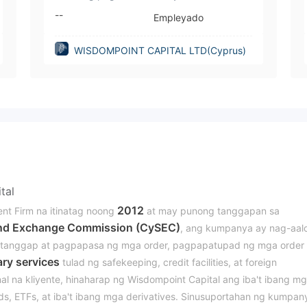
--
Empleyado
WISDOMPOINT CAPITAL LTD(Cyprus)
tal
2012
nt Firm na itinatag noong
at may punong tanggapan sa
and Exchange Commission (CySEC)
, ang kumpanya ay nag-aal
gtanggap at pagpapasa ng mga order, pagpapatupad ng mga order
ary services
tulad ng safekeeping, credit facilities, at foreign
al na kliyente, hinaharap ng Wisdompoint Capital ang iba't ibang m
s, ETFs, at iba't ibang mga derivatives. Sinusuportahan ng kumpan