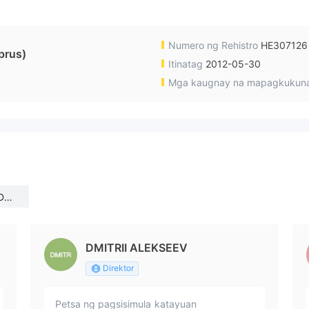
Numero ng Rehistro
HE307126
prus)
Itinatag
2012-05-30
Mga kaugnay na mapagkukun
D(C
DMITRII ALEKSEEV
Direktor
Petsa ng pagsisimula
katayuan