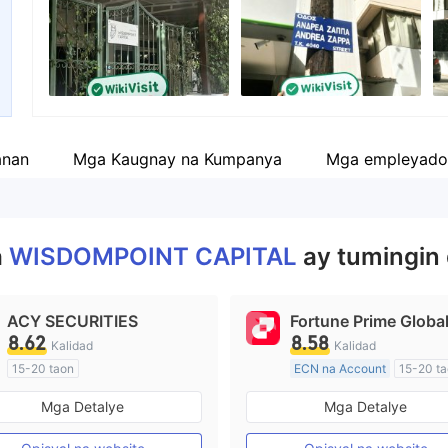
empleyado ng kumpanya
--
anan
Mga Kaugnay na Kumpanya
Mga empleyado
a
WISDOMPOINT CAPITAL
ay tumingin 
ACY SECURITIES
Fortune Prime Globa
8.62
8.58
Kalidad
Kalidad
15-20 taon
ECN na Account
15-20 t
Kinokontrol sa Australia
Kinokontrol sa Australia
Mga Detalye
Mga Detalye
Paggawa ng Market (MM)
Paggawa ng Market (MM)
Pangunahing label na MT4
Pangunahing label na MT4