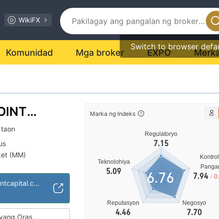
WikiFX
Switch to browser defa
Komunidad
Mga broker
EXPO
Merk
OINT
Marka ng Indeks
 taon
Regulatoryo
7.15
us
et (MM)
Kontrol
Teknolohiya
saklaw ng Negosyo
Panga
5.09
6.76
7.94
/
0
nsyal na peligro
https://wisdompointcapital.com/
Reputasyon
Negosyo
4.46
7.70
yang Oras