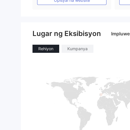
Opisyal na website
Lugar ng Eksibisyon
Impluwe
Rehiyon
Kumpanya