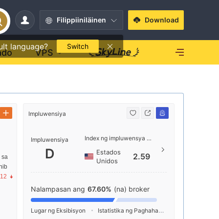
Filippiiniläinen
Download
ult language?
Switch
ado
VPS
Impluwensiya
Kontak
Index ng impluwensya NO.1
+357
Impluwensiya
D
Estados
https
2.59
 sa
Unidos
nib
Andre
.12
ssol,
Nalampasan ang
67.60%
(na) broker
Lugar ng Eksibisyon
Istatistika ng Paghahanap
Pag-advertis