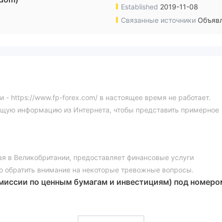
Established
2019-11-08
Связанные источники
Объявл
 https://www.fp-forex.com/ в настоящее время не работает.
ющую информацию из Интернета, чтобы представить примерное
я в Великобритании, предоставляет финансовые услуги
о обратить внимание на некоторые тревожные вопросы.
омиссии по ценным бумагам и инвестициям) под номеро
улированию (FCA) под номером 433907 подозреваются в
ные опасения по поводу безопасной торговли. Кроме того, его
одну серьезную проблему, которую нельзя игнорировать.