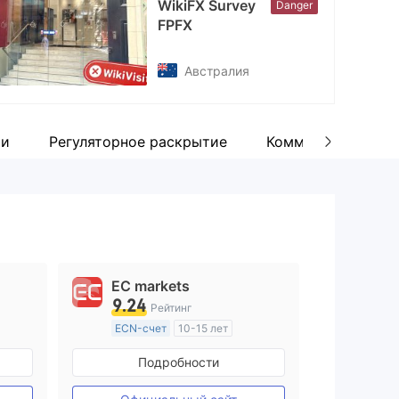
WikiFX Survey
Danger
FPFX
Австралия
ии
Регуляторное раскрытие
Комментарий
EC markets
9.24
Рейтинг
ECN-счет
10-15 лет
ия
Регулирование в Австралия
Подробности
Маркет-Мейкинг (MM)
ие
Основной стандарт MT4