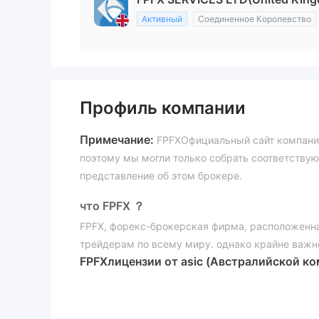
Активный
Соединенное Королевство
Профиль компании
Примечание:
FPFXОфициальный сайт компании -
поэтому мы могли только собрать соответству
представление об этом брокере.
что FPFX ？
FPFX, форекс-брокерская фирма, расположенна
трейдерам по всему миру. однако крайне важн
FPFXлицензии от asic (Австралийской к
247017 и от органа по финансовому рег
поддельном клоне,
тем самым вызывая закон
неисправный веб-сайт представляет собой еще 