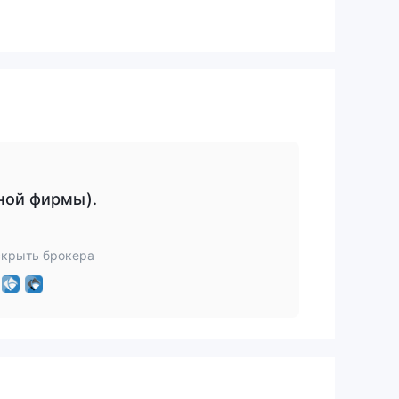
ваем
тро
в
ной фирмы).
скрыть брокера
ода
о