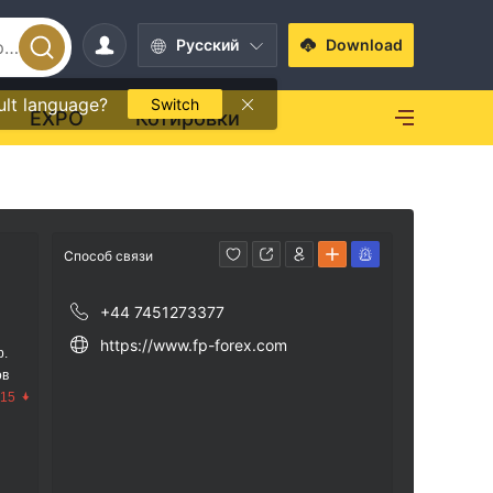
Pусский
Download
ult language?
Switch
EXPO
Котировки
Способ связи
+44 7451273377
https://www.fp-forex.com
р.
ов
.15