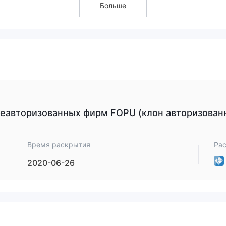
Больше
трим и сформулируем характеристики этого брокера с разных
структурированные детали. Если вам это интересно, мы призы
удет представлено краткое описание, которое позволит вам быс
тики брокера.
особое беспокойство вызывают минусы.
я платформа МТ5
, который пользуется большим уважением 
еавторизованных фирм FOPU (клон авторизован
подозрение в поддельных клонах лицензий
Они включают
е прозрачности в работе
ограниченные каналы
,
Время раскрытия
Ра
сообщение о невозможности выв
ной почте и телефону, и
ть из виду, поскольку каждый из них служит важным тревожным
2020-06-26
 брокерской компании.
ство?
ой деятельности, как FPFX или любой другой платформы, важн
зличные факторы. Вот несколько шагов, которые вы можете