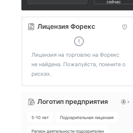
2
5
2
сейчас
3
6
3
Лицензия Форекс
4
7
4
5
8
5
Лицензия на торговлю на Форекс
не найдена. Пожалуйста, помните о
6
9
6
рисках.
7
7
Логотип предприятия
4
8
8
5-10 лет
Подозрительная лицензия
9
9
Регион деятельности подозрителен