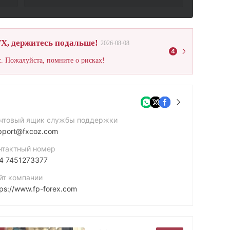
X, держитесь подальше!
2026-08-08
4
. Пожалуйста, помните о рисках!
чтовый ящик службы поддержки
pport@fxcoz.com
нтактный номер
4 7451273377
йт компании
tps://www.fp-forex.com