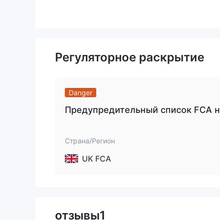
В последующих разделах мы тщательно рассмо
точек зрения, предложив вам четкие и хорошо 
вас продолжить чтение. В заключение статьи б
и эффективно понять определяющие характерис
Регуляторное раскрытие
За и против
При оценке сильных и слабых сторон брокера 
Danger
Торгова
С другой стороны, брокер использует
финансовой индустрии.
Предупредительный список FCA н
Однако недостатки кажутся более весомыми. 
ASIC и FCA
сломанный сайт
отсутстви
, а
,
Страна/Регион
обслуживания клиентов
только по электрон
от их клиента. Эти факторы не следует упуска
UK FCA
сигналом при оценке надежности и надежности
является FPFX безопасно или мошенниче
при рассмотрении безопасности такой брокерск
отзывы
1
провести тщательное исследование и учесть ра