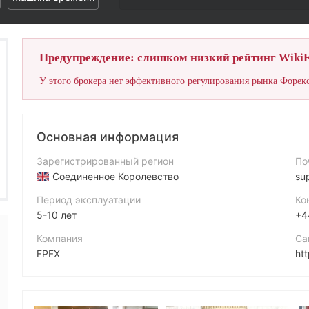
Предупреждение: слишком низкий рейтинг WikiF
У этого брокера нет эффективного регулирования рынка Форекс
Основная информация
Зарегистрированный регион
По
Соединенное Королевство
su
Период эксплуатации
Ко
5-10 лет
+4
Компания
Са
FPFX
ht
Аббревиатура
FPFX