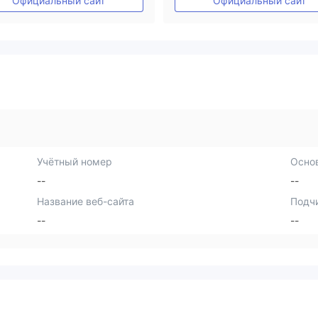
Официальный сайт
Официальный сайт
Учётный номер
Осно
--
--
Название веб-сайта
Подч
--
--