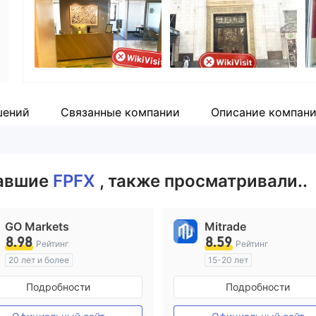
Сотрудник компании
--
шений
Связанные компании
Описание компан
вавшие
FPFX
, также просматривали..
GO Markets
Mitrade
8.98
8.59
Рейтинг
Рейтинг
20 лет и более
15-20 лет
Регулирование в Австралия
Регулирование в Австрал
Подробности
Подробности
Маркет-Мейкинг (MM)
Маркет-Мейкинг (MM)
cTrader
Самостоятельное изучен