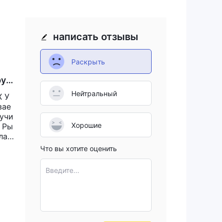
написать отзывы
о
ия
Раскрыть
ки,
руп
Нейтральный
ть
X У
вае
 учи
Хорошие
* Ры
лат
, чт
Что вы хотите оценить
Введите...
5)
.