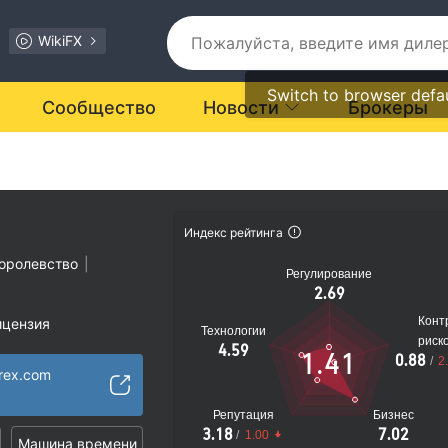
WikiFX
Switch to browser defa
Сообщество
Новости
Брокеры
Индекс рейтинга
оролевство
|
Регулирование
2.69
Конт
ицензия
Технологии
риск
ости подозрителен
4.59
1.41
0.88
/
2
иальные риски
orex.com
Репутация
Бизнес
3.18
7.02
/
1.00
Машина времени