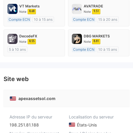
VT Markets
AVATRADE
8.68
9.51
Note
Note
Compte ECN
10 à 15 ans
Compte ECN
15 à 20 ans
Réglementation de Australie
Réglementation de Australie
Market Making (MM)
Market Making (MM)
DecodeFX
DBG MARKETS
Etiquette principale MT4
Etiquette principale MT4
8.55
8.81
Note
Note
5 à 10 ans
Compte ECN
10 à 15 ans
Réglementation de Australie
Réglementation de Australie
Market Making (MM)
Market Making (MM)
Etiquette principale MT4
Etiquette principale MT4
Site web
apexassetsol.com
Adresse IP du serveur
Localisation du serveur
198.251.81.188
États-Unis