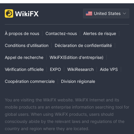
United States
À propos de nous
|
Contactez-nous
|
Alertes de risque
|
Conditions d'utilisation
|
Déclaration de confidentialité
|
Appel de recherche
|
WikiFX(Edition d'entreprise)
|
Vérification officielle
|
EXPO
|
WikiResearch
|
Aide VPS
|
Coopération commerciale
|
Division régionale
You are visiting the WikiFX website. WikiFX Internet and its
mobile products are an enterprise information searching tool for
global users. When using WikiFX products, users should
consciously abide by the relevant laws and regulations of the
country and region where they are located.