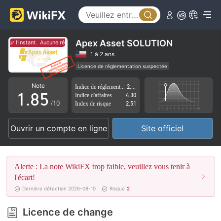
3
0
4
1
5
2
Apex Asset SOLUTION
our l'instant.
Aucune réglementation pour l'instant.
6
3
1 à 2 ans
Licence de réglementation suspectée
0
7
4
Région d'affaires suspectée
Risque élevé potentiel
Note
Indice de réglementation
2.39
1
.
8
5
Indice d'affaires
4.30
/10
Index de risque
2.51
2
9
6
Ouvrir un compte en ligne
Site officiel
3
7
4
8
Alerte : La note WikiFX trop faible, veuillez vous tenir à
5
9
l'écart!
Dernière détection 2026-08-10
Risque
2
6
Licence de change
7