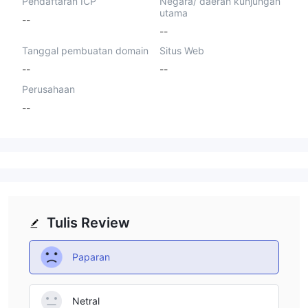
Pendaftaran ICP
Negara/ daerah kunjungan
utama
--
--
Tanggal pembuatan domain
Situs Web
--
--
Perusahaan
--
Tulis Review
Paparan
Netral