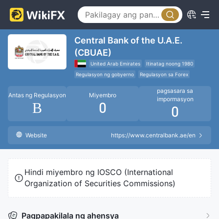
Central Bank of the U.A.E.
(CBUAE)
United Arab Emirates
Itinatag noong 1980
Regulasyon ng gobyerno
Regulasyon sa Forex
pagsasara sa
Antas ng Regulasyon
Miyembro
impormasyon
B
0
0
Website
https://www.centralbank.ae/en
Hindi miyembro ng IOSCO (International
Organization of Securities Commissions)
Pagpapakilala ng ahensya