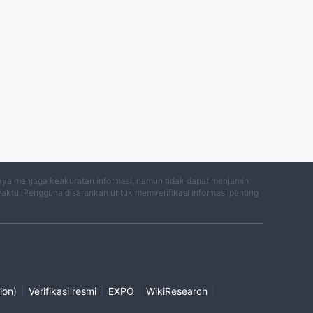
aya menjaga keakuratan informasi, namun tidak dapat menjamin
waktu. Pengguna disarankan untuk memverifikasi informasi penting
|
|
|
|
ion)
Verifikasi resmi
EXPO
WikiResearch