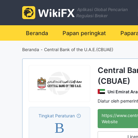
Aplikasi Global Pencarian
Regulasi Broker
Beranda
Papan peringkat
Papar
Beranda
-
Central Bank of the U.A.E.(CBUAE)
Central Ban
(CBUAE)
Uni Emirat Ar
Diatur oleh pemerin
Tingkat Peraturan
B
Website
Licen