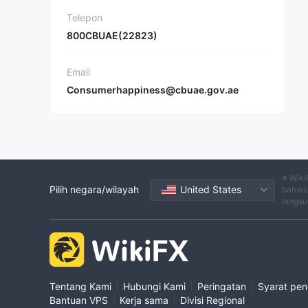
Telepon
800CBUAE(22823)
Email
Consumerhappiness@cbuae.gov.ae
※ Wiki
Pilih negara/wilayah
United States
bahwa 
langsu
|
|
|
Tentang Kami
Hubungi Kami
Peringatan
Syarat pe
|
|
Bantuan VPS
Kerja sama
Divisi Regional