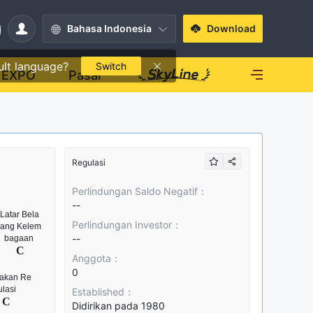
Bahasa Indonesia
Download
ult language?
Switch
EXPO
Pasar
Regulasi
Perlindungan Saldo Negatif：
--
Perlindungan Investor：
--
Anggota：
0
Established：
Didirikan pada 1980