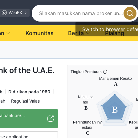
WikiFX
Switch to browser defa
an
Komunitas
Berita
Pialang
k of the U.A.E.
Tingkat Peraturan
ab
Didirikan pada 1980
tah
Regulasi Valas
B
https://www.centralbank.ae/en
se application