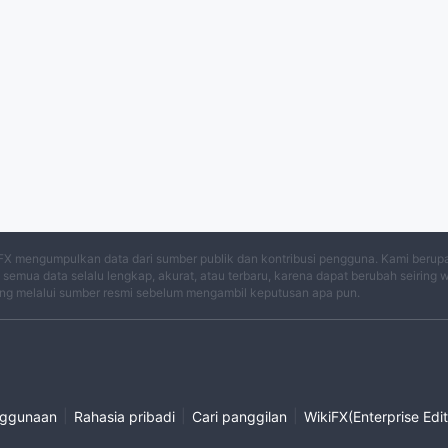
FX mengumpulkan data dari sumber publik dan kontribusi pengguna. Kami berup
semua data selalu lengkap, akurat, atau terbaru, karena dapat berubah seiring 
ng melalui sumber resmi sebelum mengambil keputusan apa pun.
|
|
|
nggunaan
Rahasia pribadi
Cari panggilan
WikiFX(Enterprise Edit