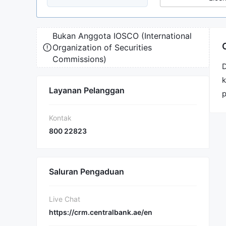
Bukan Anggota IOSCO (International
Organization of Securities
Commissions)
D
k
Layanan Pelanggan
p
Kontak
800 22823
Saluran Pengaduan
Live Chat
https://crm.centralbank.ae/en