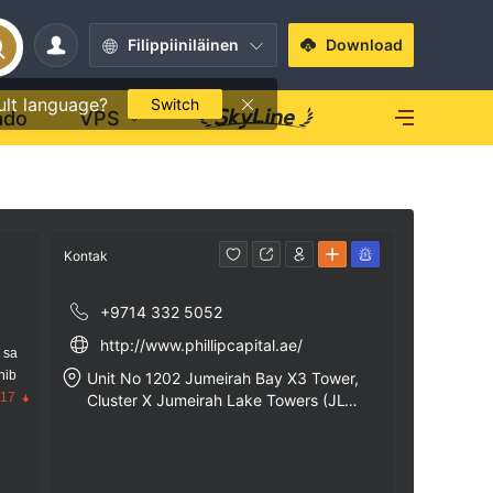
Filippiiniläinen
Download
ult language?
Switch
ado
VPS
Kontak
+9714 332 5052
http://www.phillipcapital.ae/
 sa
nib
Unit No 1202 Jumeirah Bay X3 Tower,
.17
Cluster X Jumeirah Lake Towers (JL
T), Dubai P.O, Box 212291, Dubai UAE.