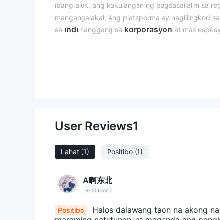
ibang alok, ang kakulangan ng pagsasailalim sa r
mangangalakal. Ang plataporma ay naglilingkod sa 
indi
korporasyon
sa
hanggang sa
at mas espesy
sinusuportahan ng isang hanay ng mga plataporma
Binibigyang-diin ng Phillip Capital ang pakikisa
suporta channels at kumprehensibong mga edukas
komprehensibong karanasan sa kalakalan.
Totoo ba ang Phillip Capital?
Phillip Capital ay hindi regulado
. Mahalaga na 
User Reviews
1
ito ay nag-ooperate nang walang pagsusuri mula s
mangangalakal at maging maingat sa mga kaakibat 
broker tulad ng Phillip Capital, dahil maaaring ma
Lahat
(1)
Positibo
(1)
alalahanin sa kaligtasan at seguridad patungkol s
Mabuti para sa mga mangangalakal na masusing mag
A啊东北
bago sumali sa mga aktibidad ng trading upang mat
6-10 taon
Mga Kalamangan at Kahirapan
Halos dalawang taon na akong naki
Positibo
maraming natutunan, at maganda ang pangka