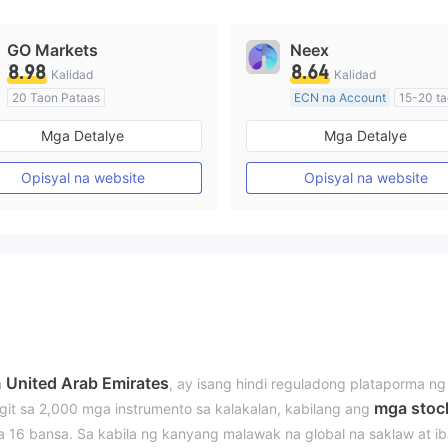
GO Markets
Neex
8.98
8.64
Kalidad
Kalidad
20 Taon Pataas
ECN na Account
15-20 t
Kinokontrol sa Australia
Kinokontrol sa Australia
Mga Detalye
Mga Detalye
Paggawa ng Market (MM)
Paggawa ng Market (MM)
cTrader
Pangunahing label na MT4
Opisyal na website
Opisyal na website
United Arab Emirates
a
, ay isang hindi reguladong plataporma ng
mga stoc
git sa 2,000 mga instrumento sa kalakalan, kabilang ang
a 16 bansa. Sa kabila ng kanyang malawak na global na saklaw at ib