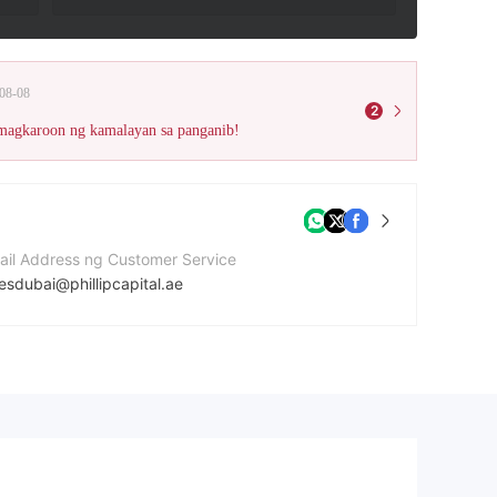
08-08
2
 magkaroon ng kamalayan sa panganib!
ail Address ng Customer Service
esdubai@phillipcapital.ae
mero ng contact
714 332 5052
bsite ng kumpanya
p://www.phillipcapital.ae/