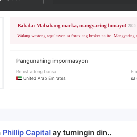
Babala: Mababang marka, mangyaring lumayo!
2026-
Walang wastong regulasyon sa forex ang broker na ito. Mangyaring
Pangunahing impormasyon
Rehistradong bansa
Em
United Arab Emirates
sal
Panahon ng pagpapatakbo
Nu
5-10 taon
+9
Kumpanya
We
Phillip Futures DMCC
htt
a
Phillip Capital
ay tumingin din..