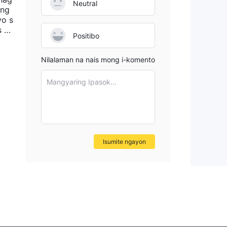
a
Neutral
ang
 ng
yo s
s pa
Positibo
a
Nilalaman na nais mong i-komento
Mangyaring Ipasok...
ga
Isumite ngayon
yal,
nts
.