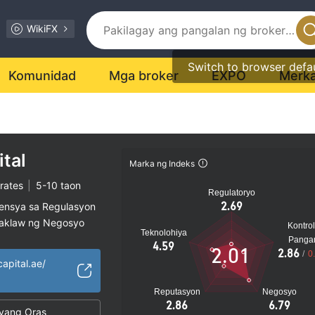
WikiFX
Switch to browser defa
Komunidad
Mga broker
EXPO
Merk
ital
Marka ng Indeks
rates
|
5-10 taon
Regulatoryo
2.69
sensya sa Regulasyon
saklaw ng Negosyo
Kontrol
Teknolohiya
al na peligro
Panga
4.59
2.01
2.86
/
0
capital.ae/
Reputasyon
Negosyo
2.86
6.79
yang Oras