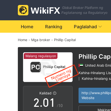
Global Broker Platform ng
Pagtatanong sa Regulatoryo
Home
Ranking
Paglalahad
Home
-
Mga broker
-
Phillip Capital
Phillip Cap
Walang regulasyon
United Arab Emi
0
Kahina-Hinalang Li
Kahina-hinalang 
|
1
0
Mataas na potensy
|
http://www.phillip
Kalidad
2
.
0
1
Website
/10
Makinar