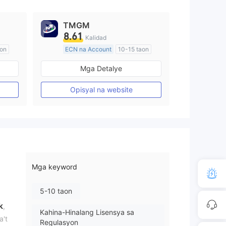
TMGM
8.61
Kalidad
aon
ECN na Account
10-15 taon
Kinokontrol sa Australia
Mga Detalye
Paggawa ng Market (MM)
Pangunahing label na MT4
Opisyal na website
Mga keyword
5-10 taon
k
,
Kahina-Hinalang Lisensya sa
a't
Regulasyon