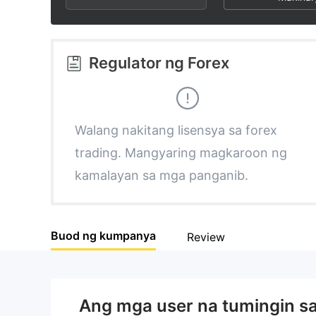
3
1
2
4
2
3
Regulator ng Forex
5
3
4
6
4
5
Walang nakitang lisensya sa forex
trading. Mangyaring magkaroon ng
7
5
6
kamalayan sa mga panganib.
8
6
7
Buod ng kumpanya
Review
9
7
8
8
9
Ang mga user na tumingin s