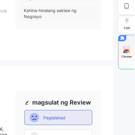
Kahina-hinalang saklaw ng
mula
Negosyo
5
.
TOP
Mataas na potensyal na peligro
Chrome
 ay
ga
a
magsulat ng Review
ker
Paglalahad
l,
nag