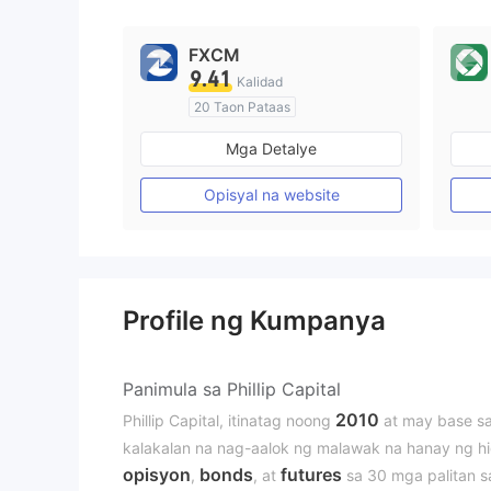
9
FXCM
9.41
Kalidad
20 Taon Pataas
Kinokontrol sa Australia
Mga Detalye
Paggawa ng Market (MM)
Pangunahing label na MT4
Opisyal na website
Profile ng Kumpanya
Panimula sa Phillip Capital
2010
Phillip Capital, itinatag noong
at may base s
kalakalan na nag-aalok ng malawak na hanay ng hi
opisyon
bonds
futures
,
, at
sa 30 mga palitan s