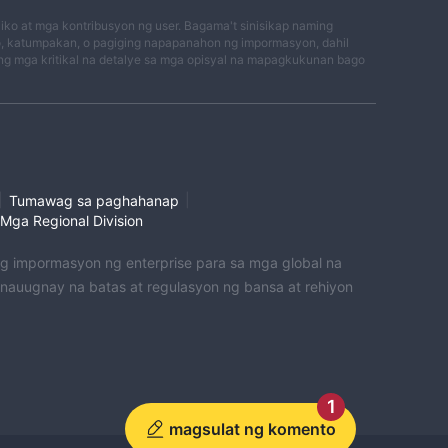
ko at mga kontribusyon ng user. Bagama't sinisikap naming
o, katumpakan, o pagiging napapanahon ng impormasyon, dahil
g mga kritikal na detalye sa mga opisyal na mapagkukunan bago
na
|
|
Tumawag sa paghahanap
Mga Regional Division
n sa
 ng impormasyon ng enterprise para sa mga global na
uugnay na batas at regulasyon ng bansa at rehiyon
 ng
a
1
magsulat ng komento