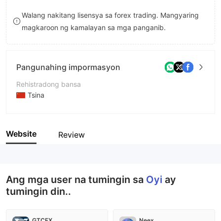
8
Walang nakitang lisensya sa forex trading. Mangyaring
magkaroon ng kamalayan sa mga panganib.
9
Pangunahing impormasyon
Rehistradong bansa
Tsina
Panahon ng pagpapatakbo
2-5 taon
Website
Review
Kumpanya
Oyitoken
Ang mga user na tumingin sa
Oyi
ay
tumingin din..
GTCFX
Neex