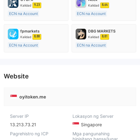
9.23
8.64
Kalidad
Kalidad
ECN na Account
ECN na Account
15-20 taon
15-20 taon
Kinokontrol sa United Kingdom
Kinokontrol sa Australia
fpmarkets
DBG MARKETS
Paggawa ng Market (MM)
Paggawa ng Market (MM)
8.88
8.81
Kalidad
Kalidad
Pangunahing label na MT4
Pangunahing label na MT4
ECN na Account
ECN na Account
20 Taon Pataas
10-15 taon
Kinokontrol sa Australia
Kinokontrol sa Australia
Paggawa ng Market (MM)
Paggawa ng Market (MM)
Pangunahing label na MT4
Pangunahing label na MT4
Website
oyitoken.me
Server IP
Lokasyon ng Server
13.213.73.21
Singapore
Pagrehistro ng ICP
Mga pangunahing
binisitang bansa/lugar