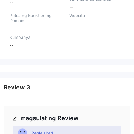
--
--
Petsa ng Epektibo ng
Website
Domain
--
--
Kumpanya
--
Review
3
magsulat ng Review
Paglalahad