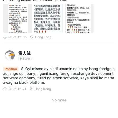
2022-12-05
Hong Kong
贵人缘
3-5 taon
Si Oyi mismo ay hindi umamin na ito ay isang foreign e
Positibo
xchange company, ngunit isang foreign exchange development
software company, tulad ng stock software, kaya hindi ito matat
awag na black platform.
2022-12-21
Hong Kong
No more