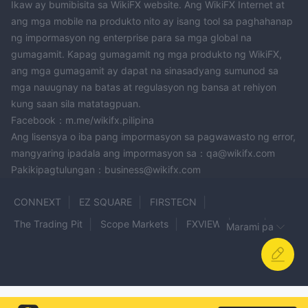
Ikaw ay bumibisita sa WikiFX website. Ang WikiFX Internet at
ang mga mobile na produkto nito ay isang tool sa paghahanap
ng impormasyon ng enterprise para sa mga global na
gumagamit. Kapag gumagamit ng mga produkto ng WikiFX,
ang mga gumagamit ay dapat na sinasadyang sumunod sa
mga nauugnay na batas at regulasyon ng bansa at rehiyon
kung saan sila matatagpuan.
Facebook：m.me/wikifx.pilipina
Ang lisensya o iba pang impormasyon sa pagwawasto ng error,
mangyaring ipadala ang impormasyon sa：qa@wikifx.com
Pakikipagtulungan：business@wikifx.com
CONNEXT
EZ SQUARE
FIRSTECN
The Trading Pit
Scope Markets
FXVIEW
GMI
Marami pa
SGF
BLACKWELL GLOBAL
UTO CAPITAL
SJFX
FBL
SZ MARKETS
Fiber MARKETS
CARBON CAPITAL
The Traders Domain
LUCROR