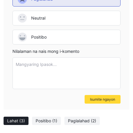
Neutral
Positibo
Nilalaman na nais mong i-komento
Mangyaring Ipasok...
Isumite ngayon
Lahat
(3)
Positibo
(1)
Paglalahad
(2)