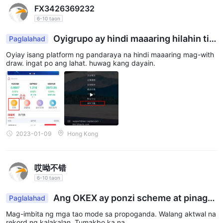
FX3426369232
6-10 taon
Oyigrupo ay hindi maaaring hilahin tih
Paglalahad
draw
Oyiay isang platform ng pandaraya na hindi maaaring mag-with
draw. ingat po ang lahat. huwag kang dayain.
2023-01-09
Hong Kong
哎呦不错
6-10 taon
Ang OKEX ay ponzi scheme at pinaghi
Paglalahad
hinalaan na pyramid scheme
Mag-imbita ng mga tao mode sa propoganda. Walang aktwal na
rekord ng kalakalan. Tumakbo ka na.