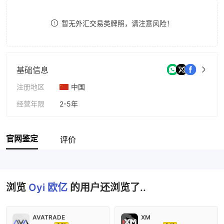
8
暂无外汇交易类牌照，请注意风险！
9
基础信息
注册地区
中国
经营年限
2-5年
公司全称
Oyitoken
官网鉴定
评价
浏览
Oyi 欧亿
的用户还浏览了..
AVATRADE
XM