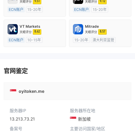
9.51
9.12
天眼评分
天眼评分
ECN账户
15-20年
ECN账户
15-20年
澳大利亚监管
全牌照 (MM)
澳大利亚监管
全牌照 (MM)
主标MT4
主标MT4
VT Markets
Mitrade
8.62
8.57
天眼评分
天眼评分
ECN账户
10-15年
15-20年
澳大利亚监管
澳大利亚监管
全牌照 (MM)
全牌照 (MM)
自研
主标MT4
官网鉴定
oyitoken.me
服务器IP
服务器所在地
13.213.73.21
新加坡
备案号
主要访问国家/地区