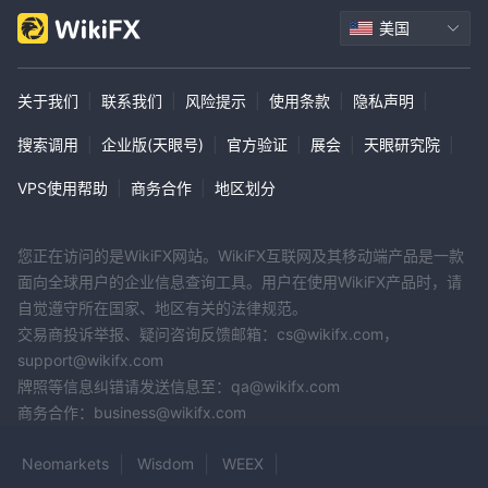
美国
关于我们
|
联系我们
|
风险提示
|
使用条款
|
隐私声明
|
搜索调用
|
企业版(天眼号)
|
官方验证
|
展会
|
天眼研究院
|
VPS使用帮助
|
商务合作
|
地区划分
您正在访问的是WikiFX网站。WikiFX互联网及其移动端产品是一款
面向全球用户的企业信息查询工具。用户在使用WikiFX产品时，请
自觉遵守所在国家、地区有关的法律规范。
交易商投诉举报、疑问咨询反馈邮箱：cs@wikifx.com，
support@wikifx.com
牌照等信息纠错请发送信息至：qa@wikifx.com
商务合作：business@wikifx.com
Neomarkets
Wisdom
WEEX