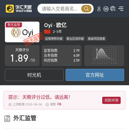
3
4
4
5
5
6
Oyi · 欧亿
暂无监管
6
7
2-5年
监管牌照存疑
展业区域存疑
高级风险隐患
0
7
8
天眼评分
监管指数
2.79
1
.
8
9
业务指数
6.09
/10
风控指数
2.59
2
9
时光机
官方网址
3
4
提示：天眼评分过低，请远离！
5
风险评测
2
上次检测 2026-08-06
风险
条
6
外汇监管
7