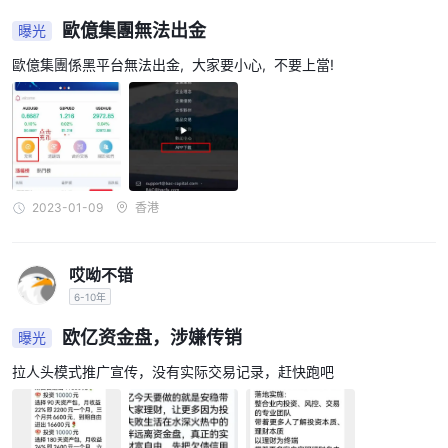
歐億集團無法出金
曝光
歐億集團係黑平台無法出金, 大家要小心, 不要上當!
2023-01-09
香港
哎呦不错
6-10年
欧亿资金盘，涉嫌传销
曝光
拉人头模式推广宣传，没有实际交易记录，赶快跑吧