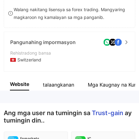
8
8
Walang nakitang lisensya sa forex trading. Mangyaring
magkaroon ng kamalayan sa mga panganib.
9
9
Pangunahing impormasyon
Rehistradong bansa
Switzerland
Panahon ng pagpapatakbo
2-5 taon
Website
talaangkanan
Mga Kaugnay na Kum
Kumpanya
Trust-gain
Ang mga user na tumingin sa
Trust-gain
ay
tumingin din..
fpmarkets
IC