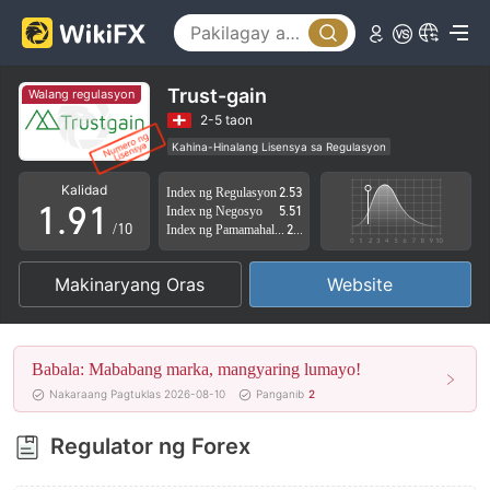
4
5
6
Trust-gain
Walang regulasyon
7
2-5 taon
Kahina-Hinalang Lisensya sa Regulasyon
0
8
0
Kahina-hinalang saklaw ng Negosyo
Kalidad
Index ng Regulasyon
2.53
Mataas na potensyal na peligro
1
.
9
1
Index ng Negosyo
5.51
/10
Index ng Pamamahala sa Panganib
2.68
2
2
Makinaryang Oras
Website
3
3
4
4
Babala: Mababang marka, mangyaring lumayo!
5
5
Nakaraang Pagtuklas 2026-08-10
Panganib
2
6
6
Regulator ng Forex
7
7