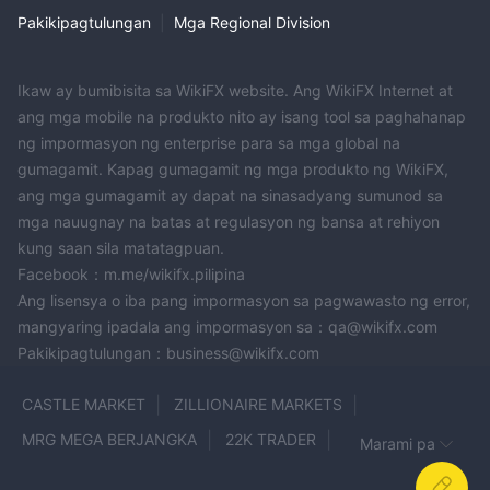
Pakikipagtulungan
|
Mga Regional Division
Ikaw ay bumibisita sa WikiFX website. Ang WikiFX Internet at
ang mga mobile na produkto nito ay isang tool sa paghahanap
ng impormasyon ng enterprise para sa mga global na
gumagamit. Kapag gumagamit ng mga produkto ng WikiFX,
ang mga gumagamit ay dapat na sinasadyang sumunod sa
mga nauugnay na batas at regulasyon ng bansa at rehiyon
kung saan sila matatagpuan.
Facebook：m.me/wikifx.pilipina
Ang lisensya o iba pang impormasyon sa pagwawasto ng error,
mangyaring ipadala ang impormasyon sa：qa@wikifx.com
Pakikipagtulungan：business@wikifx.com
CASTLE MARKET
ZILLIONAIRE MARKETS
MRG MEGA BERJANGKA
22K TRADER
Marami pa
KASPER CAPITAL MARKETS
dbinvesting
eplanet