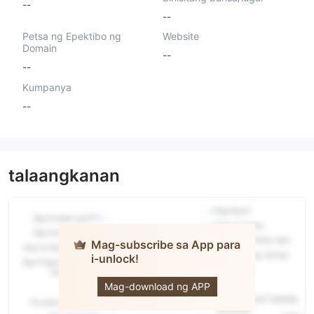
--
--
Petsa ng Epektibo ng
Website
Domain
--
--
Kumpanya
--
talaangkanan
Mag-subscribe sa App para
i-unlock!
Trust-gain
Mag-download ng APP