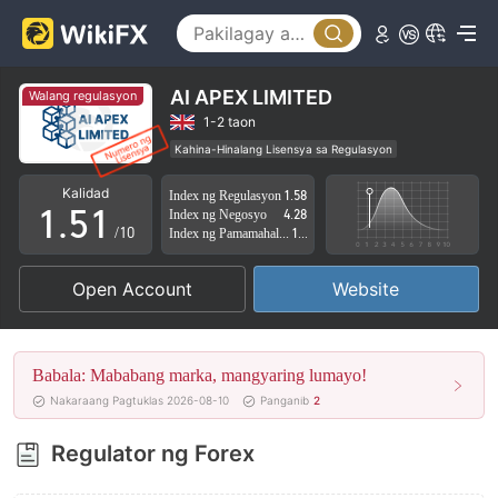
0
1
2
AI APEX LIMITED
Walang regulasyon
3
1-2 taon
Kahina-Hinalang Lisensya sa Regulasyon
0
4
0
Kahina-hinalang saklaw ng Negosyo
Kalidad
Index ng Regulasyon
1.58
Mataas na potensyal na peligro
1
.
5
1
Index ng Negosyo
4.28
/10
Index ng Pamamahala sa Panganib
1.42
2
6
2
Open Account
Website
3
7
3
4
8
4
Babala: Mababang marka, mangyaring lumayo!
5
9
5
Nakaraang Pagtuklas 2026-08-10
Panganib
2
6
6
Regulator ng Forex
7
7