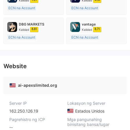
Kalidad
Kalidad
ECN na Account
ECN na Account
10-15 taon
10-15 taon
Kinokontrol sa Australia
Kinokontrol sa Australia
DBG MARKETS
vantage
Paggawa ng Market (MM)
Paggawa ng Market (MM)
8.81
8.71
Kalidad
Kalidad
Pangunahing label na MT4
Pangunahing label na MT4
ECN na Account
ECN na Account
10-15 taon
10-15 taon
Kinokontrol sa Australia
Kinokontrol sa Australia
Paggawa ng Market (MM)
Paggawa ng Market (MM)
Pangunahing label na MT4
Pangunahing label na MT4
Website
ai-apexslimited.org
Server IP
Lokasyon ng Server
162.250.126.19
Estados Unidos
Pagrehistro ng ICP
Mga pangunahing
binisitang bansa/lugar
--