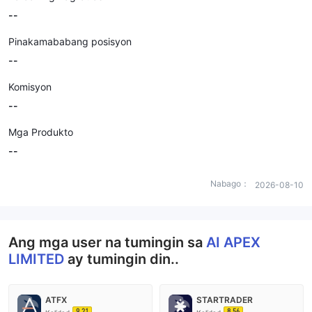
--
Pinakamababang posisyon
--
Komisyon
--
Mga Produkto
--
Nabago：
2026-08-10
Ang mga user na tumingin sa
AI APEX
LIMITED
ay tumingin din..
ATFX
STARTRADER
9.21
8.56