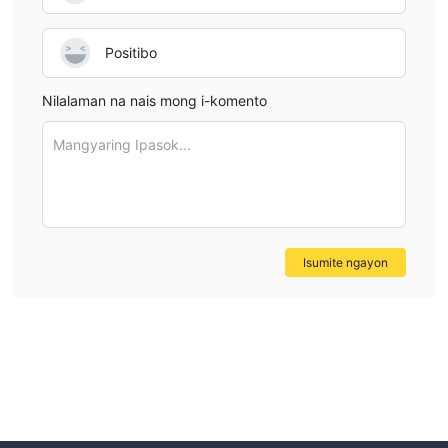
Positibo
Nilalaman na nais mong i-komento
Mangyaring Ipasok...
Isumite ngayon