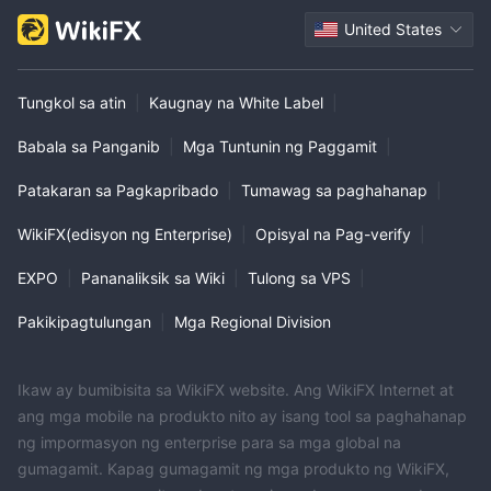
United States
Tungkol sa atin
|
Kaugnay na White Label
|
Babala sa Panganib
|
Mga Tuntunin ng Paggamit
|
Patakaran sa Pagkapribado
|
Tumawag sa paghahanap
|
WikiFX(edisyon ng Enterprise)
|
Opisyal na Pag-verify
|
EXPO
|
Pananaliksik sa Wiki
|
Tulong sa VPS
|
Pakikipagtulungan
|
Mga Regional Division
Ikaw ay bumibisita sa WikiFX website. Ang WikiFX Internet at
ang mga mobile na produkto nito ay isang tool sa paghahanap
ng impormasyon ng enterprise para sa mga global na
gumagamit. Kapag gumagamit ng mga produkto ng WikiFX,