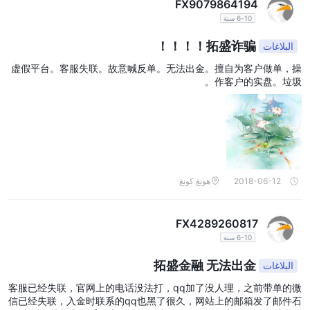
FX9079864194
6-10 سنة
拓盛诈骗！！！！
البلاغات
虚假平台。客服失联。故意喊反单。无法出金。擅自为客户做单，操
作客户的实盘。垃圾。
2018-06-12
هونغ كونغ
FX4289260817
6-10 سنة
拓盛金融 无法出金
البلاغات
客服已经失联，官网上的电话没法打，qq加了没人理，之前带单的微
信已经失联，入金时联系的qq也黑了很久，网站上的邮箱发了邮件石