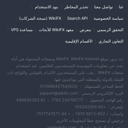
عنا
|
تواصل معنا
|
تحذير المخاطر
|
بنود الاستخدام
|
سياسة الخصوصية
|
Search API
|
WikiFX (نسخة الشركات)
|
التحقق الرسمي
|
معرض
|
معهد WikiFX للأبحاث
|
مساعدة VPS
|
التعاون التجاري
|
الأقسام الإقليمية
نت تزور موقع WikiFX. WikiFX Internet ومنتجاته المحمولة هي أداة
بحث عن معلومات المؤسسة للمستخدمين العالميين. عند استخدام
منتجات WikiFX ، يجب على المستخدمين الالتزام بالقوانين واللوائح ذات
الصلة بالدولة والمنطقة التي يتواجدون فيها.
الخط الساخن للمستهلك ： (002)01099845754
البريد الإلكتروني الرسمي：support@wikifx.com
رقم الهاتف المحمول ： 234706777 7762 ； 61 449895363
تليجرام： +60 103342306
واتساب: + 852-6613 1970； + 44-7517747077
ترخيص أو تصحيح خطأ المعلومات الأخرى
يرجى إرسال المعلومات إلى qa@wikifx.com