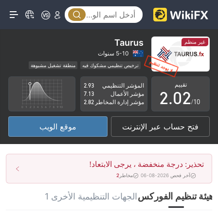
Taurus
غير منظم
0
0
5-10 سنوات
ترخيص تنظيمي مشكوك فيه
منطقة تشغيل مشبوهة
1
1
مخاطر عالية
تقييم
المؤشر التنظيمي
2.93
2
.
0
2
مؤشر الأعمال
7.13
/10
مؤشر إدارة المخاطر
2.82
3
1
3
فتح حساب عبر الإنترنت
موقع الويب
4
2
4
5
3
5
تحذير: درجة منخفضة ، يرجى الابتعاد!
6
4
6
آخر فحص 2026-08-06
مخاطر
2
7
5
7
هيئة تنظيم الفوركس
الجهات التنظيمية الأخرى 1
8
6
8