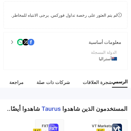
9
7
9
لم يتم العثور على رخصة تداول فوركس. يرجى الانتباه للمخاطر.
8
9
معلومات أساسية
الدولة المسجلة
أستراليا
فترة التشغيل
5-10 سنوات
ع الرسمي
شجرة العلاقات
شركات ذات صلة
مراجعة
اسم الشركة
Taurus Forex Management Limited
المستخدمون الذين شاهدوا
Taurus
شاهدوا أيضًا..
FXT
VT Markets
8.67
8.62