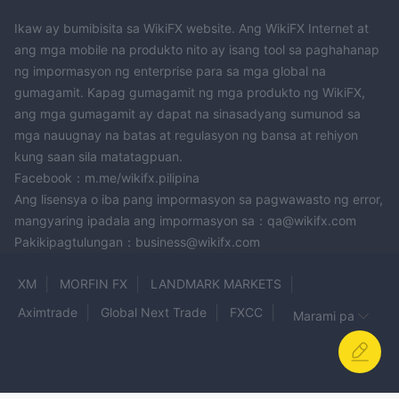
Ikaw ay bumibisita sa WikiFX website. Ang WikiFX Internet at
ang mga mobile na produkto nito ay isang tool sa paghahanap
ng impormasyon ng enterprise para sa mga global na
gumagamit. Kapag gumagamit ng mga produkto ng WikiFX,
ang mga gumagamit ay dapat na sinasadyang sumunod sa
mga nauugnay na batas at regulasyon ng bansa at rehiyon
kung saan sila matatagpuan.
Facebook：m.me/wikifx.pilipina
Ang lisensya o iba pang impormasyon sa pagwawasto ng error,
mangyaring ipadala ang impormasyon sa：qa@wikifx.com
Pakikipagtulungan：business@wikifx.com
XM
MORFIN FX
LANDMARK MARKETS
Aximtrade
Global Next Trade
FXCC
Marami pa
Cumbrae Investments
Rox Capitals
SST
Infinite Trade Group
Investico
POE Market
ALAMIYA
Magic Compass
MTFXG
A-Markets