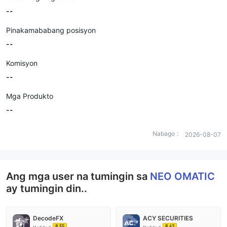
--
Pinakamababang posisyon
--
Komisyon
--
Mga Produkto
--
Nabago：
2026-08-07
Ang mga user na tumingin sa
NEO OMATIC
ay tumingin din..
DecodeFX
ACY SECURITIES
8.55
8.62