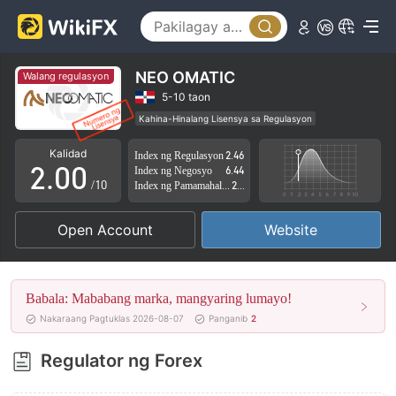
NEO OMATIC
Walang regulasyon
0
5-10 taon
Kahina-Hinalang Lisensya sa Regulasyon
1
Kahina-hinalang saklaw ng Negosyo
Kalidad
Index ng Regulasyon
2.46
Mataas na potensyal na peligro
2
.
0
0
Index ng Negosyo
6.44
/10
Index ng Pamamahala sa Panganib
2.81
3
1
1
Open Account
Website
4
2
2
5
3
3
Babala: Mababang marka, mangyaring lumayo!
6
4
4
Nakaraang Pagtuklas 2026-08-07
Panganib
2
7
5
5
Regulator ng Forex
8
6
6