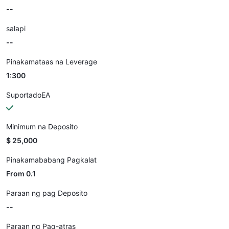
--
salapi
--
Pinakamataas na Leverage
1:300
SuportadoEA
Minimum na Deposito
$ 25,000
Pinakamababang Pagkalat
From 0.1
Paraan ng pag Deposito
--
Paraan ng Pag-atras