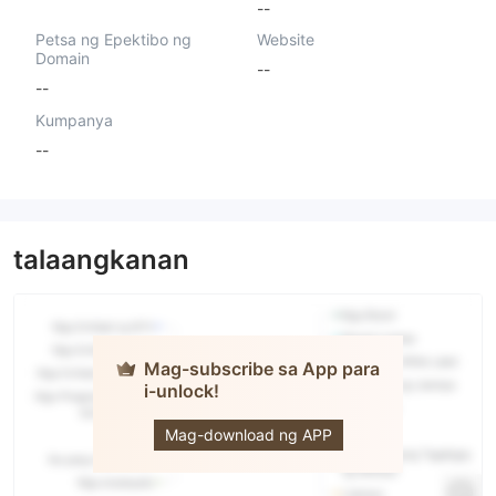
--
Petsa ng Epektibo ng
Website
Domain
--
--
Kumpanya
--
talaangkanan
Mag-subscribe sa App para
i-unlock!
NEO
OMATIC
Mag-download ng APP