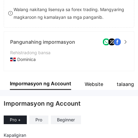
9
7
7
Walang nakitang lisensya sa forex trading. Mangyaring
magkaroon ng kamalayan sa mga panganib.
8
8
9
9
Pangunahing impormasyon
Rehistradong bansa
Dominica
Panahon ng pagpapatakbo
5-10 taon
Impormasyon ng Account
Website
talaangk
Kumpanya
Mellifluous Group LTD
Impormasyon ng Account
Pro +
Pro
Beginner
Kapaligiran