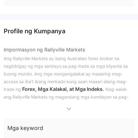
Profile ng Kumpanya
Impormasyon ng Rallyville Markets
Ang Rallyville Markets ay isang Australian forex broker na
nagbibigay ng mga serbisyo sa pag-trade sa mga kliyente sa
buong mundo. Ang mga mangangalakal ay maaaring mag-
access sa iba't ibang merkado kung saan maaari silang mag-
Forex, Mga Kalakal, at Mga Indeks.
trade ng
Nag-aalok
ang Rallyville Markets ng magandang mga kondisyon sa pag-
isang leverage ratio na hanggang sa
trade, na may
1:400
, na nagbibigay ng mas malaking kakayahang mag-
manage ng mga estratehiya sa pag-trade ng mga
Mga keyword
mangangalakal. Upang magbukas ng isang trading account sa
kailangan ang isang minimum na
Rallyville Markets,