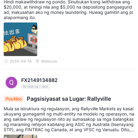
Hindi makawithdraw ng pondo. Sinubukan kong iwithdraw ang
pag-withdraw
Para sa
, maaari kang mag-apply nang direkta
$20,000, at hiningi nila ang $5,000 na depositong pangsegurid
ad, inakusahan ako ng money laundering. Huwag gamitin ang pl
nangangailangan
sa pamamagitan ng website. Karaniwang
atapormang ito.
ng 1-2 na araw ng negosyo
para sa pagproseso bago
marating ang iyong itinalagang account ang mga pondo.
Sa pangkalahatan, pinapanatili ng broker ang mga
pamantayang oras ng pagproseso para sa parehong mga
paraan ng pag-iimpok at pag-withdraw. Bagaman inaalok ang
kaginhawahan sa pamamagitan ng pagsusumite sa website,
2024-09-18
Malaysia
ang mga inilarawan na panahon ng pagbalik ay tumutugma sa
mga pamantayan ng industriya para sa mga pamamaraan ng
FX2149134882
bank wire at pag-handle ng pag-withdraw.
Sa loob ng 1 taon
Suporta sa Customer
Pagsisiyasat sa Lugar: Rallyville
Positibo
24/5
na suporta
Mula sa istruktura ng regulasyon, ang Rallyville Markets ay kasal
Contact form
ukuyang gumagamit ng multi-entity na modelo ng operasyon, na
ang saklaw ng regulasyon nito ay sumasakop sa mga balangkas
Email:
support@rallyvilleglobal.com
ng maraming rehiyon kabilang ang ASIC ng Australia (lisensyang
Registered Address:
3001, 201 Elizabeth Street, Sydney
STP), ang FINTRAC ng Canada, at ang VFSC ng Vanuatu. Dito, a
ng ASIC, bilang isang mas mature na sistema ng regulasyon, ay
NSW 2000, Australia