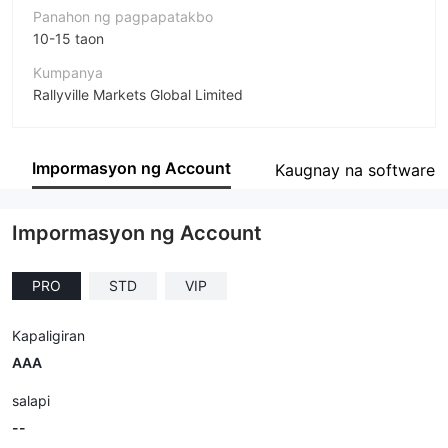
Panahon ng pagpapatakbo
10-15 taon
Kumpanya
Rallyville Markets Global Limited
Pagwawasto
RALLYVILLE MARKETS
Impormasyon ng Account
Kaugnay na software
empleyado ng kumpanya
--
Impormasyon ng Account
PRO
STD
VIP
Kapaligiran
AAA
salapi
--