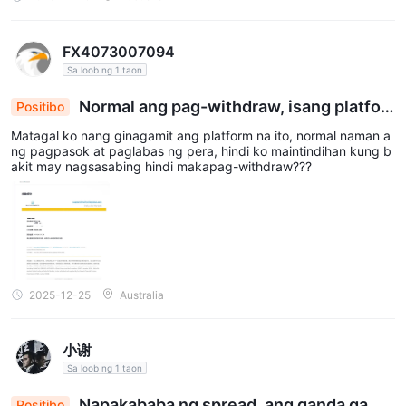
mature na sistema ng pangangalakal, at nagpapakita ng matata
Oo, ang Rallyville Markets ay regulado ng ASIC, FINTRAC, at
g na pagganap sa aktwal na karanasan sa daloy ng pondo. Ang
pangkalahatang posisyon nito ay higit na nakatuon sa pagbibiga
VFSC (Offshore).
y-diin sa kahusayan sa pangangalakal at karanasan sa pagpapa
FX4073007094
Ano ang kinakailangang minimum na deposito?
tupad bilang isang praktikal na uri ng broker, angkop para sa m
Sa loob ng 1 taon
ga user na may ilang mga pangangailangan para sa katatagan n
$100.
g kapaligiran sa pangangalakal at kahusayan sa daloy ng pond
Mayroon bang demo trading na available sa
Rallyville
Normal ang pag-withdraw, isang platfor
Positibo
o. Gayunpaman, sa antas ng regulasyon, inirerekomenda pa ring
maunawaan ito nang hiwalay batay sa iba't ibang istruktura ng e
Markets
m na sulit irekomenda
?
Matagal ko nang ginagamit ang platform na ito, normal naman a
ntity upang mas komprehensibong masuri ang hangganan ng pa
Oo. Nag-aalok ito ng risk-free demo accounts.
ng pagpasok at paglabas ng pera, hindi ko maintindihan kung b
nganib nito.
akit may nagsasabing hindi makapag-withdraw???
Nag-aalok ba ang
Rallyville Markets
ng pangungunang
MT4/5 sa industriya?
Oo. Available ang MT4.
Ang
Rallyville Markets ba ay isang magandang broker
para sa mga nagsisimula?
Oo. Ito ay maayos na regulado at nag-aalok ng demo MT4
2025-12-25
Australia
accounts.
Mayroon bang mga pagsasaalang-alang sa rehiyon sa
小谢
Rallyville Markets?
Sa loob ng 1 taon
Oo. Ang mga produkto at serbisyo na inaalok sa Rallyville
Markets ay hindi para sa mga residente ng Estados Unidos,
Napakababa ng spread, ang ganda gamit
Positibo