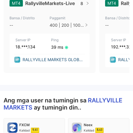
RallyvilleMarkets-Live
Rall
MT4
MT4
8
Bansa / Distrito
Paggamit
Bansa / Distrito
--
400 | 200 | 100 |
--
50 | 33 | 25 | 10
| 1
Server IP
Ping
Server IP
18.***.134
192.***.32
39 ms
RALLYVILLE MARKETS GLOBAL
RALLYV
LTD. (British Columbia (Canad
LTD. (B
a))
a))
Ang mga user na tumingin sa
RALLYVILLE
MARKETS
ay tumingin din..
FXCM
Neex
9.41
8.63
Kalidad
Kalidad