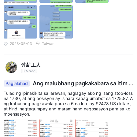
uri ng order, kabilang ang market orders, limit orders, stop
nk account ay may buwanang limitasyon at pang-araw-araw na
limitasyon sa paglilipat, pumunta ako sa customer service para h
orders, at trailing stops, na nagbibigay-daan sa mga trader na
umingi ng deposito na 20,000 US dollars mula sa ibang account.
ipatupad ang kanilang mga piniling mga estratehiya sa pag-
Sila'y sumang-ayon. Pagkatapos maglipat ng 20,000 US dollars,
ginawa ko ang una at tanging matagumpay na pag-withdraw ng
trade nang may kahusayan at kakayahang mag-adjust.
550 US dollars. Nang maglaon, nagpatuloy ako sa pamumuhuna
Sinusuportahan din ng platform ang one-click trading, na
n ng malaking halaga ng pera na humigit-kumulang NT$700,00
0, sa forex trading. Noong Abril 25, iminungkahi kong mag-with
nagbibigay-daan sa mabilis at epektibong pag-exec ng mga
draw ng USD 34,000. Kinabukasan, sinabi sa akin ng platform n
2023-05-03
Taiwan
trade.
a naglalaba ako ng pera, at kailangan kong magbayad ng depo
sito na NT$600,000 sa loob ng 48 oras, kung hindi ay mapi-free
Bukod pa rito, ang MT4 ay available para sa iba't ibang mga
ze ang account. Syempre, naguguluhan ako. Ilang beses na ako
device at operating system, kabilang ang desktop computers
ng nag-ulat sa platform ngunit hindi ito wasto. Sa huli, napilitan a
讨薪工人
(Windows at Mac), smartphones (iOS at Android), at web
kong pumayag na magbayad ng deposito. Gayunpaman, dahil
3-5 taon
may limitasyon ang paglilipat ng aking personal na account, nagl
browsers. Ito ay nagbibigay ng kasiguraduhan na ang mga
ipat ako ng 200,000 NTD sa isang araw sa platform. Pagkatapo
Ang malubhang pagkakabara sa itim n
Paglalahad
trader ay maaaring ma-access ang kanilang mga trading
s magbayad ng NT$200,000, naaksidente ang aking kasintaha
a plataporma ay nagdulot sa akin na mawalan ng
n at nangangailangan ng pera. Hiniling ko sa platform na mag-wi
account at bantayan ang mga merkado sa anumang oras at
Tulad ng ipinakikita sa larawan, naglagay ako ng isang stop-loss
thdraw kaagad ng pera, ngunit tumanggi ang platform. Ang ser
karagdagang US$2,478. Walang kompensasyon.
na 1730, at ang posisyon ay isinara kapag umabot sa 1725.87. A
mula saanman, na nagbibigay ng kakayahang mag-trade kahit
bisyo sa customer ng platform ay hindi tumugon. Sa wakas, inilip
ng kabuuang pagkawala para sa 6 na lote ay $2478 US dollars,
at ako ng customer service sa kanilang financial supervisor, na n
saan.
at hindi nagtagumpay ang maramihang negosasyon para sa ko
agsasabing dapat akong makipag-ayos sa supervisor. Hiniling s
mpensasyon.
a akin ng kanilang financial supervisor na magbigay ng photo ID,
Copy Trading
account cover, binding agreed account at ang aking online bank
ing account password. Nag-log in sila para sa pagsusuri, ngunit
Rallyville Markets ay nag-aalok ng isang tampok ng copy
tumanggi ako at humingi ng refund ng deposito na 290,000 yua
trading, na nagbibigay-daan sa mga mangangalakal na
n. Ang plataporma ay nagbanta sa akin na huwag makipag-ayos