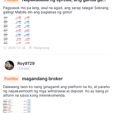
Australia, Afghanistan, Albania, Canada, Egypt, Japan,
in
Pagpasok mo pa lang, asul na agad, ang sarap talaga! Sobrang
Lebanon, Nicaragua, Russia, Senegal, United Arab Emirates.
galing! Mabilis din ang paglabas ng ginto!
Babala sa Panganib
Ang online trading ay may malaking panganib, at maaaring
mawala mo ang lahat ng iyong ininvest na puhunan. Hindi ito
angkop para sa lahat ng mga mangangalakal o mamumuhunan.
Mangyaring tiyakin na nauunawaan mo ang mga panganib na
2025-12-24
Hong Kong
kasama nito at tandaan na ang impormasyong nakapaloob sa
artikulong ito ay para lamang sa pangkalahatang impormasyon.
Roy9729
3-5 taon
magandang broker
Positibo
Dalawang taon ko nang ginagamit ang platform na ito, at pareho
ng napakasmooth ng mga withdrawal at deposit. Ito ay isang pl
atform na lubos kong inirerekomenda.