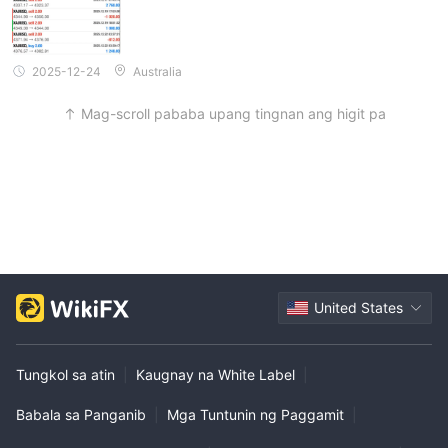
2025-12-24
Australia
Mag-scroll pababa upang tingnan ang higit pa
United States
Tungkol sa atin
|
Kaugnay na White Label
|
Babala sa Panganib
|
Mga Tuntunin ng Paggamit
|