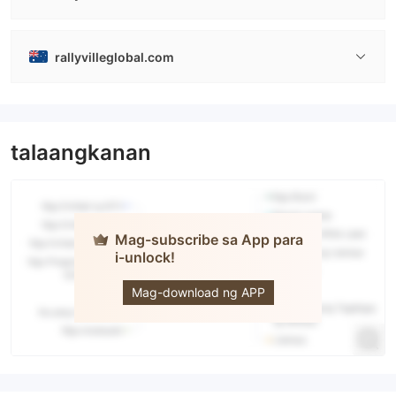
rallyvilleglobal.com
talaangkanan
Mag-subscribe sa App para
i-unlock!
RALLYVILLE
MARKETS
Mag-download ng APP