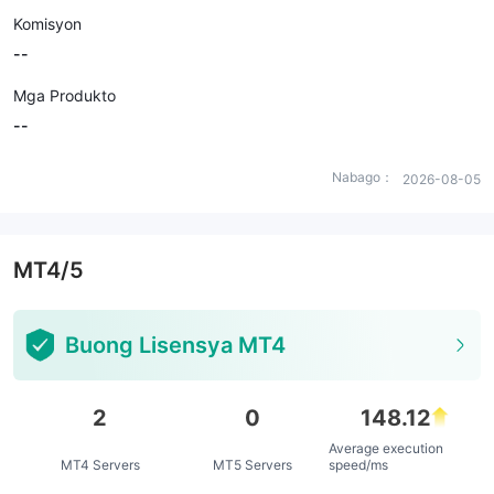
Komisyon
--
Mga Produkto
--
Nabago：
2026-08-05
MT4/5
Buong Lisensya MT4
2
0
148.12
Average execution
MT4 Servers
MT5 Servers
speed/ms