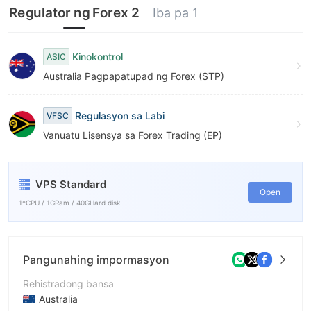
Regulator ng Forex 2
Iba pa 1
Kinokontrol
ASIC
Australia Pagpapatupad ng Forex (STP)
Regulasyon sa Labi
VFSC
Vanuatu Lisensya sa Forex Trading (EP)
VPS Standard
Open
1*CPU / 1GRam / 40GHard disk
Pangunahing impormasyon
Rehistradong bansa
Australia