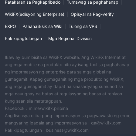
Patakaran sa Pagkapribado
|
Tumawag sa paghahanap
|
WikiFX(edisyon ng Enterprise)
|
Opisyal na Pag-verify
|
EXPO
|
Pananaliksik sa Wiki
|
Tulong sa VPS
|
Pakikipagtulungan
|
Mga Regional Division
Ikaw ay bumibisita sa WikiFX website. Ang WikiFX Internet at
ang mga mobile na produkto nito ay isang tool sa paghahanap
ng impormasyon ng enterprise para sa mga global na
gumagamit. Kapag gumagamit ng mga produkto ng WikiFX,
ang mga gumagamit ay dapat na sinasadyang sumunod sa
mga nauugnay na batas at regulasyon ng bansa at rehiyon
kung saan sila matatagpuan.
Facebook：m.me/wikifx.pilipina
Ang lisensya o iba pang impormasyon sa pagwawasto ng error,
mangyaring ipadala ang impormasyon sa：qa@wikifx.com
Pakikipagtulungan：business@wikifx.com