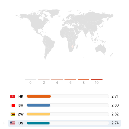
0
2
4
6
8
10
2.91
HK
2.83
BH
2.82
ZW
2.74
US