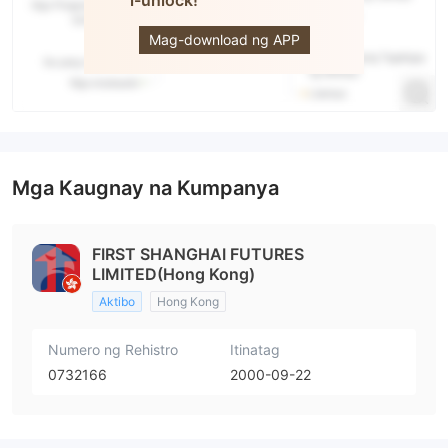
i-unlock!
First
Shanghai
Mag-download ng APP
Mga Kaugnay na Kumpanya
FIRST SHANGHAI FUTURES
LIMITED(Hong Kong)
Aktibo
Hong Kong
Numero ng Rehistro
Itinatag
0732166
2000-09-22