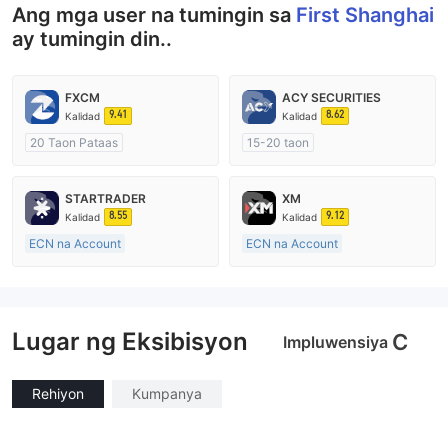
Ang mga user na tumingin sa
First Shanghai
ay tumingin din..
FXCM
ACY SECURITIES
9.41
8.62
Kalidad
Kalidad
20 Taon Pataas
15-20 taon
Kinokontrol sa Australia
Kinokontrol sa Australia
Paggawa ng Market (MM)
Paggawa ng Market (MM)
STARTRADER
XM
Pangunahing label na MT4
Pangunahing label na MT4
8.55
9.12
Kalidad
Kalidad
ECN na Account
ECN na Account
10-15 taon
15-20 taon
Kinokontrol sa Australia
Kinokontrol sa Australia
Paggawa ng Market (MM)
Paggawa ng Market (MM)
Lugar ng Eksibisyon
Pangunahing label na MT4
Pangunahing label na MT4
C
Impluwensiya
Rehiyon
Kumpanya