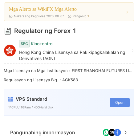
Mga Alerto sa WikiFX Mga Alerto
Nakaraang Pagtuklas 2026-08-07
Panganib
1
Regulator ng Forex
1
Kinokontrol
SFC
Hong Kong China Lisensya sa Pakikipagkalakalan ng
Derivatives (AGN)
Mga Lisensya na Mga Institusyon：FIRST SHANGHAI FUTURES LIMITED
Regulasyon ng Lisensya Blg.：AGK583
VPS Standard
Open
1*CPU / 1GRam / 40GHard disk
Pangunahing impormasyon