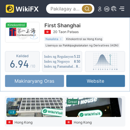
1
4
2
5
0
First Shanghai
3
6
1
Kinokontrol
20 Taon Pataas
4
7
2
Nakalista
Kinokontrol sa Hong Kong
Lisensya sa Pakikipagkalakalan ng Derivatives (AGN)
5
8
3
Kahina-hinalang saklaw ng Negosyo
Kalidad
Index ng Regulasyon
5.22
Katamtamang potensyal na peligro
6
.
9
4
Index ng Negosyo
8.50
/10
Index ng Pamamahala sa Panganib
8.19
7
5
Makinaryang Oras
Website
8
6
9
7
Great
8
2
9
Hong Kong
Hong Kong