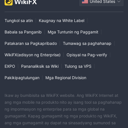
United States
Tungkol sa atin
|
Kaugnay na White Label
|
Babala sa Panganib
|
Mga Tuntunin ng Paggamit
|
Patakaran sa Pagkapribado
|
Tumawag sa paghahanap
|
WikiFX(edisyon ng Enterprise)
|
Opisyal na Pag-verify
|
EXPO
|
Pananaliksik sa Wiki
|
Tulong sa VPS
|
Pakikipagtulungan
|
Mga Regional Division
Ikaw ay bumibisita sa WikiFX website. Ang WikiFX Internet at
ang mga mobile na produkto nito ay isang tool sa paghahanap
ng impormasyon ng enterprise para sa mga global na
gumagamit. Kapag gumagamit ng mga produkto ng WikiFX,
ang mga gumagamit ay dapat na sinasadyang sumunod sa