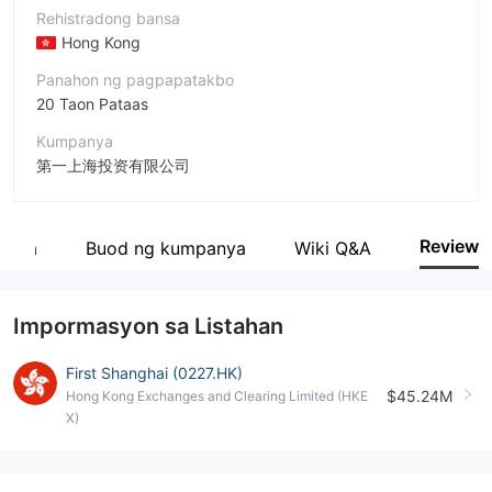
Rehistradong bansa
Hong Kong
Panahon ng pagpapatakbo
20 Taon Pataas
Kumpanya
第一上海投资有限公司
Pagwawasto
First Shanghai
Review
anya
Buod ng kumpanya
Wiki Q&A
empleyado ng kumpanya
--
Impormasyon sa Listahan
First Shanghai (0227.HK)
$45.24M
Hong Kong Exchanges and Clearing Limited (HKE
X)