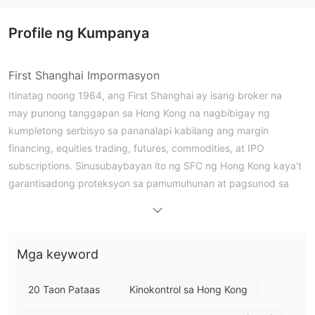
Profile ng Kumpanya
First Shanghai Impormasyon
Itinatag noong 1964, ang First Shanghai ay isang broker na
may punong tanggapan sa Hong Kong na nagbibigay ng
kumpletong serbisyo sa pananalapi kabilang ang margin
financing, equities trading, futures, commodities, at IPO
subscriptions. Sinusubaybayan ito ng SFC ng Hong Kong kaya't
garantisadong proteksyon sa pamumuhunan at pagsunod sa
regulasyon.
Mga Kalamangan at Disadvantages
Mga keyword
Tunay ba ang First Shanghai?
Oo, ang First Shanghai Futures Limited ay lehitimo. Ito ay
20 Taon Pataas
Kinokontrol sa Hong Kong
sinusubaybayan ng Securities and Futures Commission (SFC)