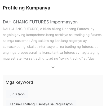
Profile ng Kumpanya
DAH CHANG FUTURES Impormasyon
DAH CHANG FUTURES, o kilala bilang Dachang Futures, ay
nagbibigay ng komprehensibong serbisyo sa trading ng futures
sa mga customer. Ang saklaw ng kanilang negosyo ay
sumasakop ng lokal at internasyonal na trading ng futures, at
ang mga propesyonal na konsultant sa futures ay nagtatag ng
mga estratehiya sa trading tulad ng “swing trading” at “day
trading” para sa mga customer. Gayunpaman, sa kasalukuyan,
mahirap makakuha ng malinaw na impormasyon na
nagpapahiwatig na ito ay nasusubaybayan ng mga kinauukulan
Mga keyword
na awtoridad sa kanilang opisyal na website.
Mga Kalamangan at Disadvantages
5-10 taon
Tunay ba ang DAH CHANG FUTURES?
Kahina-Hinalang Lisensya sa Regulasyon