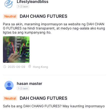
Lifestyleandbliss
1-2 taon
DAH CHANG FUTURES
Neutral
Para sa akin, maraming impormasyon sa website ng DAH CHAN
G FUTURES na hindi transparent, at medyo nag-aalala ako kung
ligtas ba ang kumpanyang ito.
2025-06-09
Hong Kong
hasan master
1-2 taon
DAH CHANG FUTURES
Neutral
Safe ba ang DAH CHANG FUTURES? May kaunting impormasyo