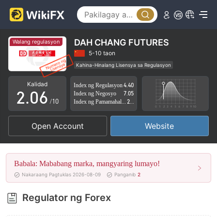
1
2
3
DAH CHANG FUTURES
Walang regulasyon
0
4
5-10 taon
Kahina-Hinalang Lisensya sa Regulasyon
1
5
Kahina-hinalang saklaw ng Negosyo
Kalidad
Index ng Regulasyon
4.40
Mataas na potensyal na peligro
2
.
0
6
Index ng Negosyo
7.05
/10
Index ng Pamamahala sa Panganib
2.88
3
1
7
Open Account
Website
4
2
8
5
3
9
Babala: Mababang marka, mangyaring lumayo!
6
4
Nakaraang Pagtuklas 2026-08-09
Panganib
2
7
5
Regulator ng Forex
8
6