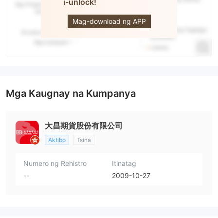
i-unlock!
DAH
CHANG
FUTURES
Mag-download ng APP
Mga Kaugnay na Kumpanya
大昌期貨股份有限公司
Aktibo
Tsina
Numero ng Rehistro
Itinatag
--
2009-10-27