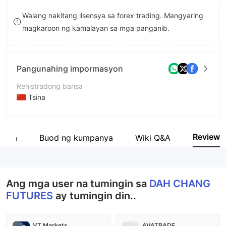
9
7
Walang nakitang lisensya sa forex trading. Mangyaring
magkaroon ng kamalayan sa mga panganib.
8
9
Pangunahing impormasyon
Rehistradong bansa
Tsina
Panahon ng pagpapatakbo
5-10 taon
Review
anya
Buod ng kumpanya
Wiki Q&A
Kumpanya
大昌期货股份有限公司
Ang mga user na tumingin sa
DAH CHANG
FUTURES
ay tumingin din..
VT Markets
AVATRADE