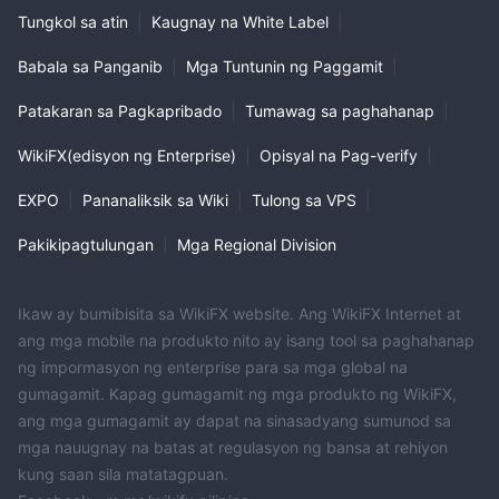
Tungkol sa atin
|
Kaugnay na White Label
|
Babala sa Panganib
|
Mga Tuntunin ng Paggamit
|
Patakaran sa Pagkapribado
|
Tumawag sa paghahanap
|
WikiFX(edisyon ng Enterprise)
|
Opisyal na Pag-verify
|
EXPO
|
Pananaliksik sa Wiki
|
Tulong sa VPS
|
Pakikipagtulungan
|
Mga Regional Division
Ikaw ay bumibisita sa WikiFX website. Ang WikiFX Internet at
ang mga mobile na produkto nito ay isang tool sa paghahanap
ng impormasyon ng enterprise para sa mga global na
gumagamit. Kapag gumagamit ng mga produkto ng WikiFX,
ang mga gumagamit ay dapat na sinasadyang sumunod sa
mga nauugnay na batas at regulasyon ng bansa at rehiyon
kung saan sila matatagpuan.