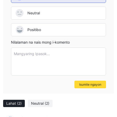
Neutral
Positibo
Nilalaman na nais mong i-komento
Mangyaring Ipasok...
Isumite ngayon
Lahat
(2)
Neutral
(2)