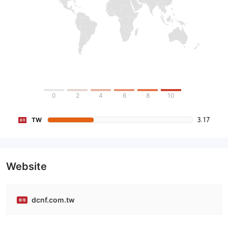
0
2
4
6
8
10
3.17
TW
Website
dcnf.com.tw