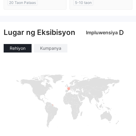
20 Taon Pataas
5-10 taon
Kinokontrol sa Australia
Kinokontrol sa Australia
Paggawa ng Market (MM)
Paggawa ng Market (MM)
Pangunahing label na MT4
Pangunahing label na MT4
Lugar ng Eksibisyon
D
Impluwensiya
Rehiyon
Kumpanya