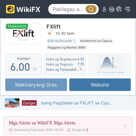
1
2
FXlift
3
Kinokontrol
15-20 taon
4
ECN na Account
Kinokontrol sa Cyprus
Paggawa ng Market (MM)
5
Kahina-hinalang saklaw ng Negosyo
Kalidad
Index ng Regulasyon
4.53
Mataas na potensyal na peligro
6
.
0
0
Index ng Negosyo
7.75
/10
Index ng Pamamahala sa Panganib
7.28
7
1
1
Makinaryang Oras
Website
8
2
2
9
3
3
Isang Pagdalaw sa FXLIFT sa Cyprus - Walang Natagpuang Opisina
Danger
4
4
Mga Alerto sa WikiFX Mga Alerto
5
5
Nakaraang Pagtuklas 2026-08-09
Panganib
2