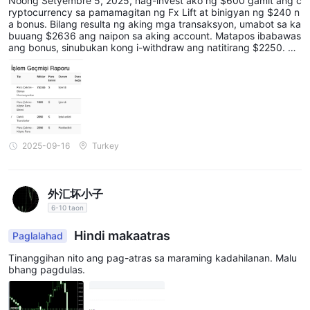
Noong Setyembre 5, 2025, nag-invest ako ng $600 gamit ang c
panganib na kasangkot. FXlift nagbibigay ng pagpipiliang ito sa
ryptocurrency sa pamamagitan ng Fx Lift at binigyan ng $240 n
leverage upang matugunan ang iba't ibang mga diskarte sa
a bonus. Bilang resulta ng aking mga transaksyon, umabot sa ka
buuang $2636 ang naipon sa aking account. Matapos ibabawas
pangangalakal at mga antas ng pagpapaubaya sa panganib
ang bonus, sinubukan kong i-withdraw ang natitirang $2250. Ga
habang tinitiyak ang mga responsableng kasanayan sa
yunpaman, pagkatapos ng apat na araw na paghihintay, sinabih
an ako, nang walang anumang paliwanag, na $1883 lamang ang
pangangalakal. dapat palaging isaalang-alang ng mga
maaari kong i-withdraw. Kahit na wala akong kahit $300 sa bon
mangangalakal ang kanilang mga diskarte sa pamamahala sa
us funds sa aking account, may $752 na bawas sa bonus na inil
apat, at humigit-kumulang $400 ng aking kita ay hindi nabayara
peligro at ang epekto ng pagkilos sa kanilang mga desisyon sa
n sa akin dahil sa bonus. Halos imposibleng makausap ang live s
pangangalakal.
upport; may isa lamang empleyado, at available sila tuwing 2-3
Mga Spread at Komisyon
araw. Ang aking mga email ay sinasagot sa loob ng tatlong araw,
2025-09-16
Turkey
sa pinakamaaga, nang walang paliwanag. Ang aking account nu
Spread:
mber ay 11215841. Hindi ako pumirma ng anumang kontrata, bo
nus terms, o karagdagang dokumento, at hindi ako sinabihan na
ang mga spread ay tumutukoy sa pagkakaiba sa pagitan ng
ng maaga tungkol sa bawas. Hinihiling ko na bayaran sa akin an
外汇坏小子
mga presyo ng pagbili (magtanong) at pagbebenta (bid) ng
g lahat ng aking kita at magbigay ng detalyadong paliwanag tu
6-10 taon
isang instrumento sa pananalapi, tulad ng isang pares ng pera,
ngkol dito.
at gumaganap ang mga ito ng mahalagang papel sa
Hindi makaatras
Paglalahad
pangangalakal. FXlift nagbibigay ng iba't ibang spread
Tinanggihan nito ang pag-atras sa maraming kadahilanan. Malu
depende sa napiling uri ng trading account:
bhang pagdulas.
LIVE FLOATING - STANDARD: Ang mga mangangalakal na nag-
o-opt para sa Standard na account ay maaaring umasa ng