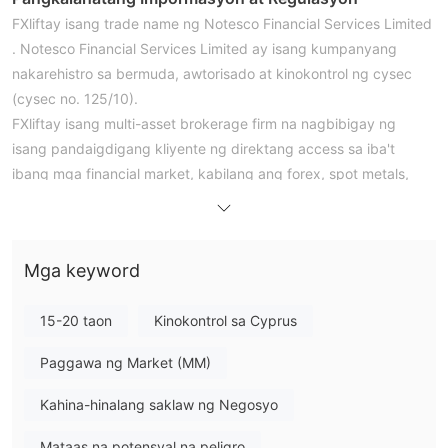
FXliftay isang trade name ng Notesco Financial Services Limited
. Notesco Financial Services Limited ay isang kumpanyang
nakarehistro sa bermuda, awtorisado at kinokontrol ng cysec
(cysec no. 125/10).
FXliftay isang multi-asset brokerage firm na nagbibigay ng
isang pandaigdigang kliyente ng direktang access sa iba't
ibang mga financial market, kabilang ang forex, spot metals,
indeks, commodities, futures, shares, at higit pa. gayunpaman,
FXliftay hindi nag-aalok ng mga serbisyo nito sa mga
residente ng ilang hurisdiksyon tulad ng usa, iran,
Mga keyword
cuba, sudan, syria at north korea.
Regulasyon
15-20 taon
Kinokontrol sa Cyprus
FXliftnagpapatakbo sa ilalim ng regulatory authority ng cyprus
securities and exchange commission (cysec). nagtataglay ito
Paggawa ng Market (MM)
ng isang market making (mm) na lisensya (license no. 125/10)
na inisyu sa notesco financial services ltd., ang kanyang parent
Kahina-hinalang saklaw ng Negosyo
company, mula noong Nobyembre 16, 2010. sinisiguro ng
Mataas na potensyal na peligro