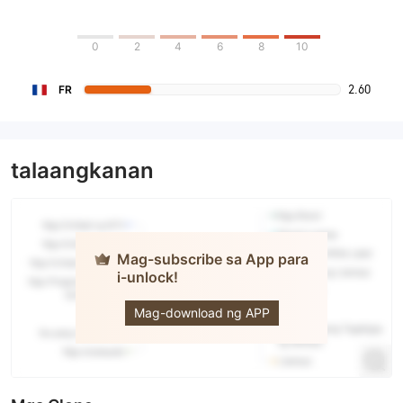
0
2
4
6
8
10
2.60
FR
talaangkanan
Mag-subscribe sa App para
i-unlock!
FXlift
Mag-download ng APP