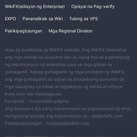
panganib nang walang pasanin ng mga gastos sa komisyon, na
WikiFX(edisyon ng Enterprise)
|
Opisyal na Pag-verify
|
maaaring maging kapaki-pakinabang lalo na para sa mga
EXPO
|
Pananaliksik sa Wiki
|
Tulong sa VPS
|
nakikibahagi sa high-frequency o panandaliang pangangalakal.
Sa buod, FXlift nagbibigay ng iba't ibang spread sa mga live na
Pakikipagtulungan
|
Mga Regional Division
uri ng account nito upang matugunan ang iba't ibang mga
kagustuhan at diskarte sa pangangalakal. bukod pa rito, nag-
aalok ang broker ng modelong pangkalakal na walang
Ikaw ay bumibisita sa WikiFX website. Ang WikiFX Internet at
ang mga mobile na produkto nito ay isang tool sa paghahanap
komisyon, na nagpapahintulot sa mga mangangalakal na
ng impormasyon ng enterprise para sa mga global na
magsagawa ng mga pangangalakal nang hindi nagkakaroon ng
gumagamit. Kapag gumagamit ng mga produkto ng WikiFX,
mga singil sa komisyon, na nagpapahusay sa kahusayan sa
ang mga gumagamit ay dapat na sinasadyang sumunod sa
gastos ng kanilang mga aktibidad sa pangangalakal.
mga nauugnay na batas at regulasyon ng bansa at rehiyon
Platform ng kalakalan
kung saan sila matatagpuan.
FXliftnagbibigay ng maraming nalalaman at secure na
Facebook：m.me/wikifx.pilipina
karanasan sa pangangalakal sa pamamagitan ng metatrader 4
Ang lisensya o iba pang impormasyon sa pagwawasto ng error,
(mt4) na platform sa mga pc, mac, android, at ios na mga
mangyaring ipadala ang impormasyon sa：qa@wikifx.com
device. narito ang mga pangunahing tampok:
Pakikipagtulungan：business@wikifx.com
MT4 para sa PC at Mac:
Seguridad: Tinitiyak ang ligtas na pangangalakal.