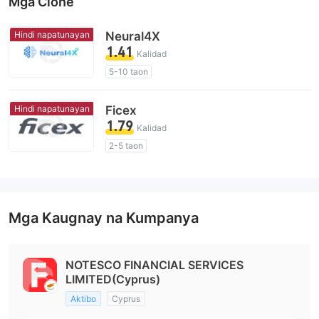
Mga Clone
Hindi napatunayan
Neural4X
1.41
Kalidad
5-10 taon
Kahina-Hinalang Lisensya sa Regulasyon
Kahina-hinalang saklaw ng Negosyo
Hindi napatunayan
Ficex
Mataas na potensyal na peligro
1.79
Kalidad
2-5 taon
Kahina-Hinalang Lisensya sa Regulasyon
Kahina-hinalang saklaw ng Negosyo
Mataas na potensyal na peligro
Mga Kaugnay na Kumpanya
NOTESCO FINANCIAL SERVICES
LIMITED(Cyprus)
Aktibo
Cyprus