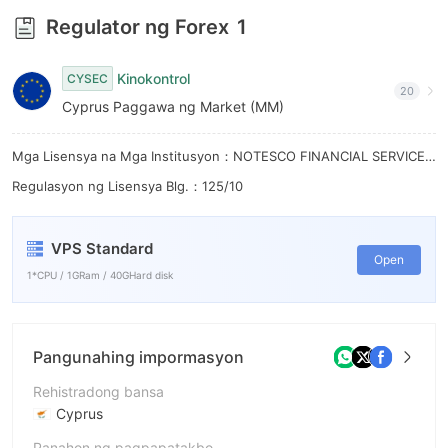
6
6
Regulator ng Forex
1
7
7
Kinokontrol
8
CYSEC
8
20
Cyprus Paggawa ng Market (MM)
9
9
Mga Lisensya na Mga Institusyon：NOTESCO FINANCIAL SERVICES LIMITED
Regulasyon ng Lisensya Blg.：125/10
VPS Standard
Open
1*CPU / 1GRam / 40GHard disk
Pangunahing impormasyon
Rehistradong bansa
Cyprus
Panahon ng pagpapatakbo