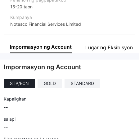
15-20 taon
Kumpanya
Notesco Financial Services Limited
Pagwawasto
FXlift
Impormasyon ng Account
Lugar ng Eksibisyon
empleyado ng kumpanya
--
Impormasyon ng Account
STP/ECN
GOLD
STANDARD
Kapaligiran
--
salapi
--