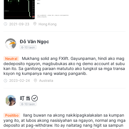
average na spread na 2.1 pips. Nangangahulugan ito na kapag
pumapasok sa isang kalakalan, mayroong 2.1-pip na
pagkakaiba sa pagitan ng presyo kung saan maaari silang
bumili at magbenta ng isang pares ng pera. Nag-aalok ang
2021-09-23
Hong Kong
Standard account ng mga mapagkumpitensyang spread para
sa mga mangangalakal na naghahanap ng matibay na
Đỗ Văn Ngọc
pundasyon upang simulan ang kanilang paglalakbay sa
6-10 taon
pangangalakal.
Mukhang solid ang FXlift. Gayunpaman, hindi ako mag
Neutral
LIVE FLOATING - GOLD: Nag-aalok ang Gold account ng mas
dedeposito ngayon, magbubukas ako ng demo account at subu
mahigpit na average spread na 1.7 pips, na ginagawa itong
kan ito. Sa ganitong paraan matututo ako tungkol sa mga transa
ksyon ng kumpanya nang walang panganib.
partikular na angkop para sa mga tumutuon sa USD-based na
2023-02-24
Australia
kalakalan. Ang isang mas mababang spread ay maaaring
potensyal na mabawasan ang mga gastos sa pangangalakal at
mapahusay ang kakayahang kumita, lalo na para sa mga
叮 当 
mangangalakal na madalas na nakikipag-ugnayan sa mga
6-10 taon
pares ng USD currency.
Ilang buwan na akong nakikipagkalakalan sa kumpan
Positibo
LIVE FLOATING - PLATINUM: Ang Platinum account ay
yang ito, at lubos akong nasisiyahan sa ngayon, normal ang mga
namumukod-tangi sa kanyang mataas na
deposito at pag-withdraw. Ito ay naitatag nang higit sa sampun