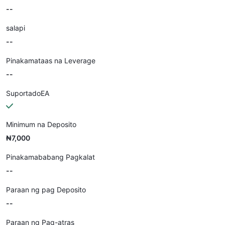
--
salapi
--
Pinakamataas na Leverage
--
SuportadoEA
Minimum na Deposito
₦7,000
Pinakamababang Pagkalat
--
Paraan ng pag Deposito
--
Paraan ng Pag-atras