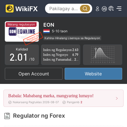
EON
Walang regulasyon
0
5-10 taon
Kahina-Hinalang Lisensya sa Regulasyon
1
0
Kahina-hinalang saklaw ng Negosyo
Kalidad
Index ng Regulasyon
2.63
Mataas na potensyal na peligro
2
.
0
1
Index ng Negosyo
6.79
/10
Index ng Pamamahala sa Panganib
2.86
3
1
2
Open Account
Website
4
2
3
5
3
4
Babala: Mababang marka, mangyaring lumayo!
6
4
5
Nakaraang Pagtuklas 2026-08-07
Panganib
2
7
5
6
Regulator ng Forex
8
6
7