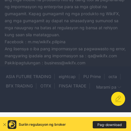
ng impormasyon ng enterprise para sa mga global na
gumagamit. Kapag gumagamit ng mga produkto ng WikiFX,
ang mga gumagamit ay dapat na sinasadyang sumunod sa
mga nauugnay na batas at regulasyon ng bansa at rehiyon
kung saan sila matatagpuan.
Facebook：m.me/wikifx.pilipina
Ang lisensya o iba pang impormasyon sa pagwawasto ng error,
mangyaring ipadala ang impormasyon sa：qa@wikifx.com
Pakikipagtulungan：business@wikifx.com
ASIA FUTURE TRADING
eightcap
PU Prime
octa
BFX TRADING
OTFX
FINSAI TRADE
Marami pa
Antos Pinnacles
AIMSCAP
FXNovus
Vantage
InstaForex
SmartSTP
Exotic
Noble Fx Trader
SatoshiFX
International Asset Bank
AIFC Technology
VaultSignal
Klay Capital
Suriin regulasyon ng broker
Pag-download