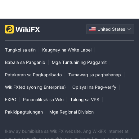
United States
Tungkol sa atin
|
Kaugnay na White Label
|
Babala sa Panganib
|
Mga Tuntunin ng Paggamit
|
Patakaran sa Pagkapribado
|
Tumawag sa paghahanap
|
WikiFX(edisyon ng Enterprise)
|
Opisyal na Pag-verify
|
EXPO
|
Pananaliksik sa Wiki
|
Tulong sa VPS
|
Pakikipagtulungan
|
Mga Regional Division
Ikaw ay bumibisita sa WikiFX website. Ang WikiFX Internet at
ang mga mobile na produkto nito ay isang tool sa paghahanap