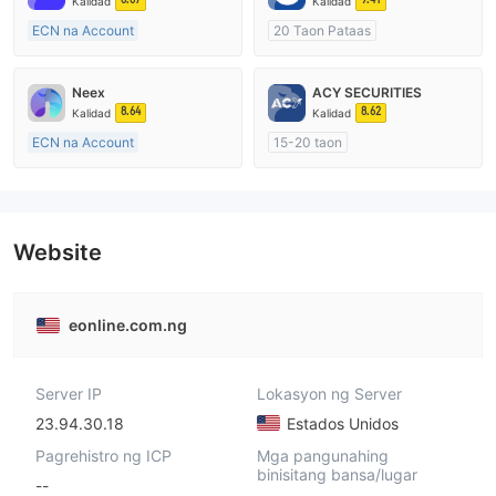
Kalidad
Kalidad
ECN na Account
20 Taon Pataas
20 Taon Pataas
Kinokontrol sa Australia
Kinokontrol sa Australia
Paggawa ng Market (MM)
Neex
ACY SECURITIES
Paggawa ng Market (MM)
Pangunahing label na MT4
8.64
8.62
Kalidad
Kalidad
Pangunahing label na MT4
ECN na Account
15-20 taon
15-20 taon
Kinokontrol sa Australia
Kinokontrol sa Australia
Paggawa ng Market (MM)
Paggawa ng Market (MM)
Pangunahing label na MT4
Pangunahing label na MT4
Website
eonline.com.ng
Server IP
Lokasyon ng Server
23.94.30.18
Estados Unidos
Pagrehistro ng ICP
Mga pangunahing
binisitang bansa/lugar
--