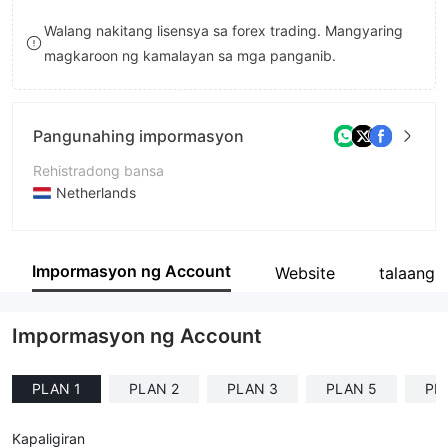
9
7
8
Walang nakitang lisensya sa forex trading. Mangyaring
magkaroon ng kamalayan sa mga panganib.
8
9
9
Pangunahing impormasyon
Rehistradong bansa
Netherlands
Panahon ng pagpapatakbo
5-10 taon
Impormasyon ng Account
Website
talaangk
Kumpanya
Eonline
Impormasyon ng Account
PLAN 1
PLAN 2
PLAN 3
PLAN 5
PL
Kapaligiran