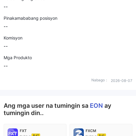
--
Pinakamababang posisyon
--
Komisyon
--
Mga Produkto
--
Nabago：
2026-08-07
Ang mga user na tumingin sa
EON
ay
tumingin din..
FXT
FXCM
8.67
9.41