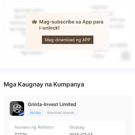
Mag-subscribe sa App para
i-unlock!
Grinta
Invest
Mag-download ng APP
Mga Kaugnay na Kumpanya
Grinta-Invest Limited
Aktibo
Marshall Islands
Numero ng Rehistro
Itinatag
77720
2015-07-14