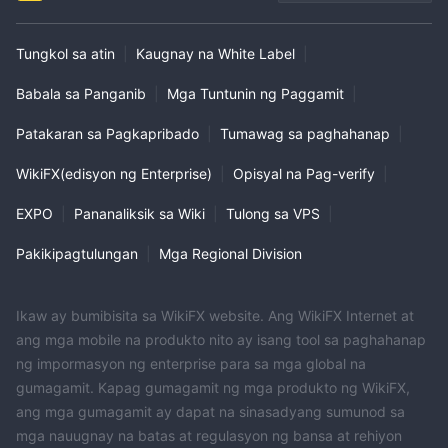
Tungkol sa atin
|
Kaugnay na White Label
|
Babala sa Panganib
|
Mga Tuntunin ng Paggamit
|
Patakaran sa Pagkapribado
|
Tumawag sa paghahanap
|
WikiFX(edisyon ng Enterprise)
|
Opisyal na Pag-verify
|
EXPO
|
Pananaliksik sa Wiki
|
Tulong sa VPS
|
Pakikipagtulungan
|
Mga Regional Division
Ikaw ay bumibisita sa WikiFX website. Ang WikiFX Internet at
ang mga mobile na produkto nito ay isang tool sa paghahanap
ng impormasyon ng enterprise para sa mga global na
gumagamit. Kapag gumagamit ng mga produkto ng WikiFX,
ang mga gumagamit ay dapat na sinasadyang sumunod sa
mga nauugnay na batas at regulasyon ng bansa at rehiyon