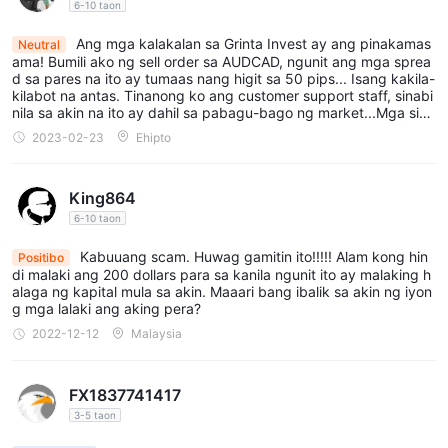
6-10 taon
Ang mga kalakalan sa Grinta Invest ay ang pinakamas
Neutral
ama! Bumili ako ng sell order sa AUDCAD, ngunit ang mga sprea
d sa pares na ito ay tumaas nang higit sa 50 pips... Isang kakila-
kilabot na antas. Tinanong ko ang customer support staff, sinabi
nila sa akin na ito ay dahil sa pabagu-bago ng market...Mga sinu
ngaling!
2023-02-23
Ehipto
King864
6-10 taon
Kabuuang scam. Huwag gamitin ito!!!!! Alam kong hin
Positibo
di malaki ang 200 dollars para sa kanila ngunit ito ay malaking h
alaga ng kapital mula sa akin. Maaari bang ibalik sa akin ng iyon
g mga lalaki ang aking pera?
2022-12-12
Malaysia
FX1837741417
3-5 taon