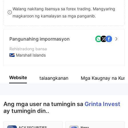
8
Walang nakitang lisensya sa forex trading. Mangyaring
magkaroon ng kamalayan sa mga panganib.
9
Pangunahing impormasyon
Rehistradong bansa
Marshall Islands
Panahon ng pagpapatakbo
5-10 taon
Website
talaangkanan
Mga Kaugnay na Kum
Kumpanya
GRINTA INVEST LIMITED
Ang mga user na tumingin sa
Grinta Invest
ay tumingin din..
ACY SECURITIES
Neex