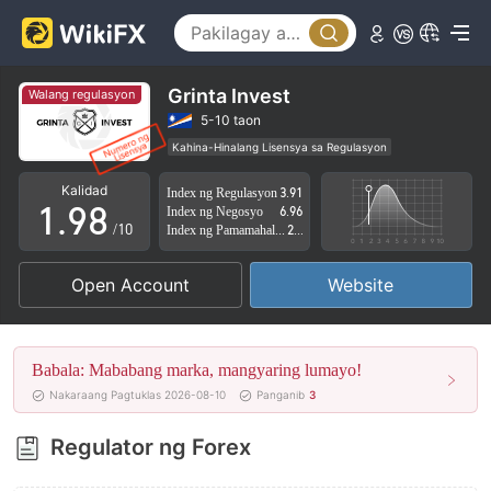
4
3
5
4
6
5
Grinta Invest
Walang regulasyon
7
6
5-10 taon
Kahina-Hinalang Lisensya sa Regulasyon
0
8
7
Kahina-hinalang saklaw ng Negosyo
Kalidad
Index ng Regulasyon
3.91
Mataas na potensyal na peligro
1
.
9
8
Index ng Negosyo
6.96
/10
Index ng Pamamahala sa Panganib
2.64
2
9
Open Account
Website
3
4
Babala: Mababang marka, mangyaring lumayo!
5
Nakaraang Pagtuklas 2026-08-10
Panganib
3
6
Regulator ng Forex
7