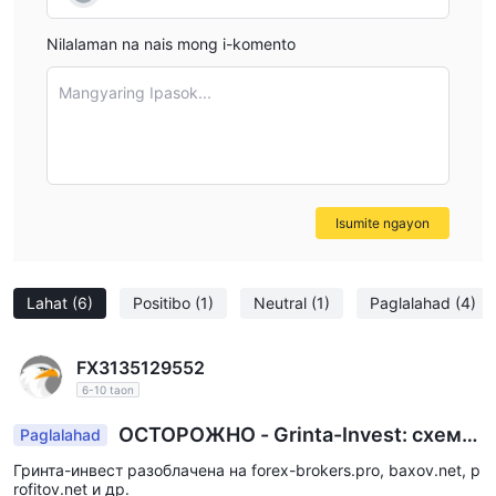
Nilalaman na nais mong i-komento
Mangyaring Ipasok...
Isumite ngayon
Lahat
(6)
Positibo
(1)
Neutral
(1)
Paglalahad
(4)
FX3135129552
6-10 taon
ОСТОРОЖНО - Grinta-Invest: схема
Paglalahad
одурачивания жертв
Гринта-инвест разоблачена на forex-brokers.pro, baxov.net, p
rofitov.net и др.