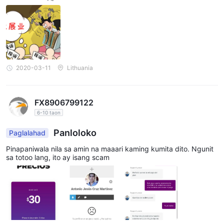
2020-03-11
Lithuania
FX8906799122
6-10 taon
Panloloko
Paglalahad
Pinapaniwala nila sa amin na maaari kaming kumita dito. Ngunit
sa totoo lang, ito ay isang scam