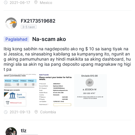
2021-06-17
Mexico
FX2173519682
3-5 taon
Na-scam ako
Paglalahad
Ibig kong sabihin na nagdeposito ako ng $ 10 sa isang tiyak na
si Jessica, na sinasabing kabilang sa kumpanyang ito, ngunit an
g aking pamumuhunan ay hindi makikita sa aking dashboard, hu
mingi sila sa akin ng isa pang deposito upang magnakaw ng higi
t pa
2021-09-13
Colombia
tlz