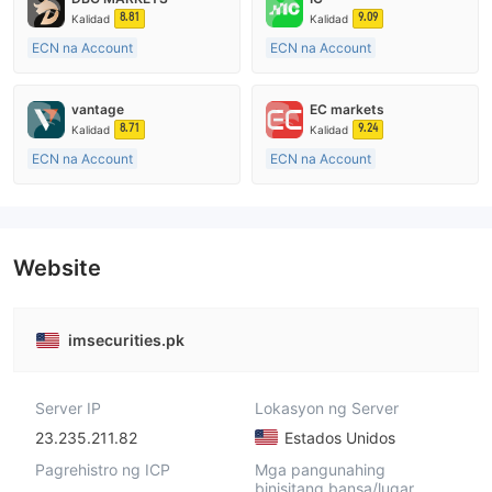
8.81
9.09
Kalidad
Kalidad
ECN na Account
ECN na Account
10-15 taon
15-20 taon
Kinokontrol sa Australia
Kinokontrol sa Australia
vantage
EC markets
Paggawa ng Market (MM)
Paggawa ng Market (MM)
8.71
9.24
Kalidad
Kalidad
Pangunahing label na MT4
Pangunahing label na MT4
ECN na Account
ECN na Account
10-15 taon
10-15 taon
Kinokontrol sa Australia
Kinokontrol sa Australia
Paggawa ng Market (MM)
Paggawa ng Market (MM)
Pangunahing label na MT4
Pangunahing label na MT4
Website
imsecurities.pk
Server IP
Lokasyon ng Server
23.235.211.82
Estados Unidos
Pagrehistro ng ICP
Mga pangunahing
binisitang bansa/lugar