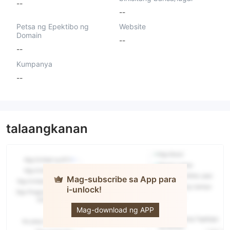
--
--
Petsa ng Epektibo ng
Website
Domain
--
--
Kumpanya
--
talaangkanan
Mag-subscribe sa App para
i-unlock!
Irfan
Mazhar
Securities
Mag-download ng APP