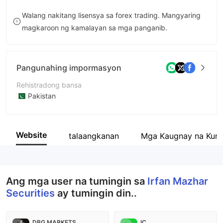
9
7
Walang nakitang lisensya sa forex trading. Mangyaring
magkaroon ng kamalayan sa mga panganib.
8
9
Pangunahing impormasyon
Rehistradong bansa
Pakistan
Panahon ng pagpapatakbo
5-10 taon
Website
talaangkanan
Mga Kaugnay na Kum
Kumpanya
Irfan Mazhar Securities Pvt Ltd
Ang mga user na tumingin sa
Irfan Mazhar
Securities
ay tumingin din..
DBG MARKETS
IC