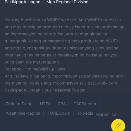
Pakikipagtulungan
|
Mga Regional Division
Ikaw ay bumibisita sa WikiFX website. Ang WikiFX Internet at
ang mga mobile na produkto nito ay isang tool sa paghahanap
ng impormasyon ng enterprise para sa mga global na
gumagamit. Kapag gumagamit ng mga produkto ng WikiFX,
ang mga gumagamit ay dapat na sinasadyang sumunod sa
mga nauugnay na batas at regulasyon ng bansa at rehiyon
kung saan sila matatagpuan.
Facebook：m.me/wikifx.pilipina
Ang lisensya o iba pang impormasyon sa pagwawasto ng error,
mangyaring ipadala ang impormasyon sa：qa@wikifx.com
Pakikipagtulungan：business@wikifx.com
Divitum Trade
HTFX
FBS
CAPEX.com
Wealthrise-capital
FOREX.com
Fxpedia Markets
Marami pa
QUANTFURY
AUSTIN PIPS
EQUINOX