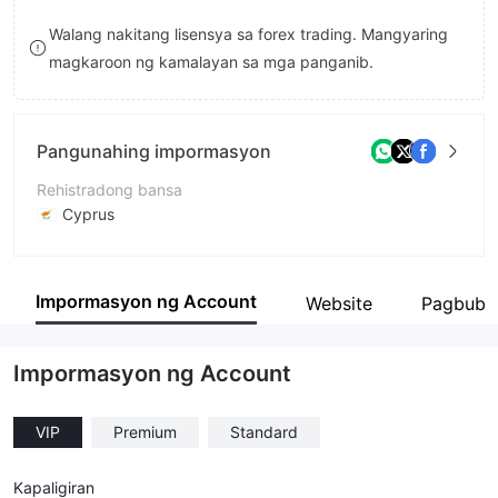
8
Walang nakitang lisensya sa forex trading. Mangyaring
magkaroon ng kamalayan sa mga panganib.
9
Pangunahing impormasyon
Rehistradong bansa
Cyprus
Panahon ng pagpapatakbo
5-10 taon
Impormasyon ng Account
Website
Pagbubu
Kumpanya
ICC Intercertus Capital Ltd
Impormasyon ng Account
VIP
Premium
Standard
Kapaligiran