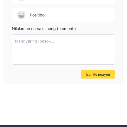
Positibo
Nilalaman na nais mong i-komento
Mangyaring Ipasok...
Isumite ngayon