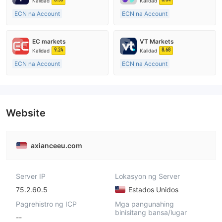
Kalidad
Kalidad
ECN na Account
ECN na Account
10-15 taon
15-20 taon
Kinokontrol sa Australia
Kinokontrol sa Australia
EC markets
VT Markets
Paggawa ng Market (MM)
Paggawa ng Market (MM)
9.24
8.68
Kalidad
Kalidad
Pangunahing label na MT4
Pangunahing label na MT4
ECN na Account
ECN na Account
10-15 taon
10-15 taon
Kinokontrol sa Australia
Kinokontrol sa Australia
Paggawa ng Market (MM)
Paggawa ng Market (MM)
Pangunahing label na MT4
Pangunahing label na MT4
Website
axianceeu.com
Server IP
Lokasyon ng Server
75.2.60.5
Estados Unidos
Pagrehistro ng ICP
Mga pangunahing
binisitang bansa/lugar
--