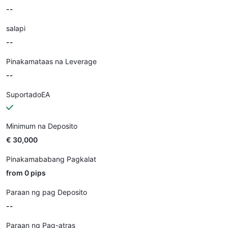
--
salapi
--
Pinakamataas na Leverage
--
SuportadoEA
Minimum na Deposito
€ 30,000
Pinakamababang Pagkalat
from 0 pips
Paraan ng pag Deposito
--
Paraan ng Pag-atras