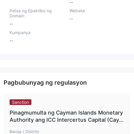
--
Petsa ng Epektibo ng
Website
Domain
--
--
Kumpanya
--
Pagbubunyag ng regulasyon
Sanction
Pinagmumulta ng Cayman Islands Monetary
Authority ang ICC Intercertus Capital (Caym
an) Ltd CI$116,680
Bansa / Distrito