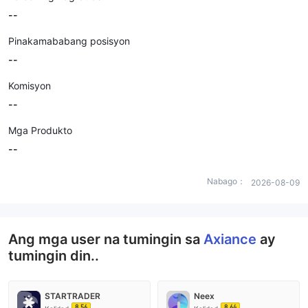
--
Pinakamababang posisyon
--
Komisyon
--
Mga Produkto
--
Nabago：
2026-08-09
Ang mga user na tumingin sa
Axiance
ay
tumingin din..
STARTRADER
Neex
8.56
8.64