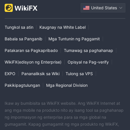
United States
Tungkol sa atin
|
Kaugnay na White Label
|
Babala sa Panganib
|
Mga Tuntunin ng Paggamit
|
Patakaran sa Pagkapribado
|
Tumawag sa paghahanap
|
WikiFX(edisyon ng Enterprise)
|
Opisyal na Pag-verify
|
EXPO
|
Pananaliksik sa Wiki
|
Tulong sa VPS
|
Pakikipagtulungan
|
Mga Regional Division
Ikaw ay bumibisita sa WikiFX website. Ang WikiFX Internet at
ang mga mobile na produkto nito ay isang tool sa paghahanap
ng impormasyon ng enterprise para sa mga global na
gumagamit. Kapag gumagamit ng mga produkto ng WikiFX,