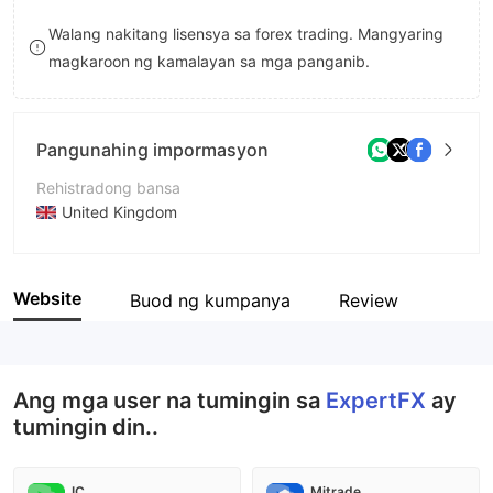
8
8
Walang nakitang lisensya sa forex trading. Mangyaring
magkaroon ng kamalayan sa mga panganib.
9
9
Pangunahing impormasyon
Rehistradong bansa
United Kingdom
Panahon ng pagpapatakbo
2-5 taon
Website
Buod ng kumpanya
Review
Kumpanya
ExpertFX
Ang mga user na tumingin sa
ExpertFX
ay
tumingin din..
IC
Mitrade