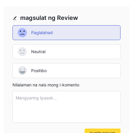
malaking sagabal, na posibleng makompromiso ang seguridad
Mga ulat ng mga paghihirap sa
ng mga pamumuhunan.
magsulat ng Review
mga withdrawal
nagsisilbing pulang bandila, at ang
limitadong hanay ng mga instrumento sa
Paglalahad
pangangalakal
maaaring paghigpitan ang pagkakaiba-iba ng
mga pagpipilian sa pamumuhunan. Bukod pa rito, nito
operasyon sa labas ng pampang
maaaring magdulot ng
Neutral
limitadong impormasyon sa
mga alalahanin, habang ang
mga spread at komisyon
maaaring makaapekto sa
Positibo
transparency at matalinong paggawa ng desisyon para sa mga
potensyal na mangangalakal.
Nilalaman na nais mong i-komento
ay ExpertFX ligtas o scam?
Mangyaring Ipasok...
kapag isinasaalang-alang ang kaligtasan ng isang brokerage
tulad ng ExpertFX o anumang iba pang platform, mahalagang
magsagawa ng masusing pananaliksik at isaalang-alang ang
iba't ibang salik. narito ang ilang hakbang na maaari mong
gawin upang masuri ang kredibilidad at kaligtasan ng isang
Isumite ngayon