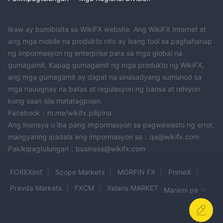
Mga Uri ng Account
Ikaw ay bumibisita sa WikiFX website. Ang WikiFX Internet at
ExpertFXNag-aalok ang mga sesyon ng pangangalakal sa mga
ang mga mobile na produkto nito ay isang tool sa paghahanap
mangangalakal ng tatlong natatanging uri ng account, ibig
ng impormasyon ng enterprise para sa mga global na
standard, micro, at ultra-micro
sabihin
, na tumutuon sa
gumagamit. Kapag gumagamit ng mga produkto ng WikiFX,
iba't ibang kagustuhan sa pangangalakal at kapasidad ng
ang mga gumagamit ay dapat na sinasadyang sumunod sa
kapital.
mga nauugnay na batas at regulasyon ng bansa at rehiyon
mababang minimum na
Na may kapansin-pansing
kung saan sila matatagpuan.
kinakailangang kapital na $3 sa loob ng sariling
Facebook：m.me/wikifx.pilipina
sesyon ng pangangalakal ng broker
, ito ay nagbibigay ng
Ang lisensya o iba pang impormasyon sa pagwawasto ng error,
isang mataas na accessible na opsyon para sa mga indibidwal
mangyaring ipadala ang impormasyon sa：qa@wikifx.com
na naglalayong pumasok sa trading market na may limitadong
Pakikipagtulungan：business@wikifx.com
paunang pamumuhunan.
para sa mga interesadong kumonekta sa
gayunpaman,
FOREXimf
Scope Markets
MORFIN FX
PrimeX
mga panlabas na broker, kinakailangan ang mas
Pravda Markets
FXCM
Xelans MARKETS
Marami pa
mataas na minimum na kapital na $1000
.
Para sa higit pang komprehensibong impormasyon at mga
SunX Global
EARNEX
SZ MARKETS
partikular na detalye sa mga uri ng account at ang mga
OFinancial markets
TriumphFX
aeron
CoinPay