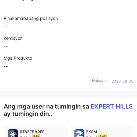
--
Pinakamababang posisyon
--
Komisyon
--
Mga Produkto
--
Nabago：
2026-08-08
Ang mga user na tumingin sa
EXPERT HILLS
ay tumingin din..
STARTRADER
FXCM
8.56
9.41