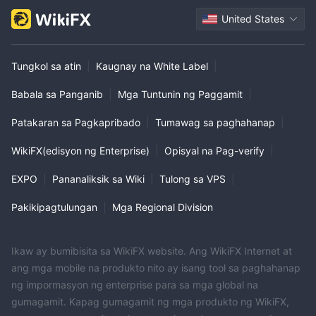
United States
Tungkol sa atin
|
Kaugnay na White Label
|
Babala sa Panganib
|
Mga Tuntunin ng Paggamit
|
Patakaran sa Pagkapribado
|
Tumawag sa paghahanap
|
WikiFX(edisyon ng Enterprise)
|
Opisyal na Pag-verify
|
EXPO
|
Pananaliksik sa Wiki
|
Tulong sa VPS
|
Pakikipagtulungan
|
Mga Regional Division
Ikaw ay bumibisita sa WikiFX website. Ang WikiFX Internet at
ang mga mobile na produkto nito ay isang tool sa paghahanap
ng impormasyon ng enterprise para sa mga global na
gumagamit. Kapag gumagamit ng mga produkto ng WikiFX,