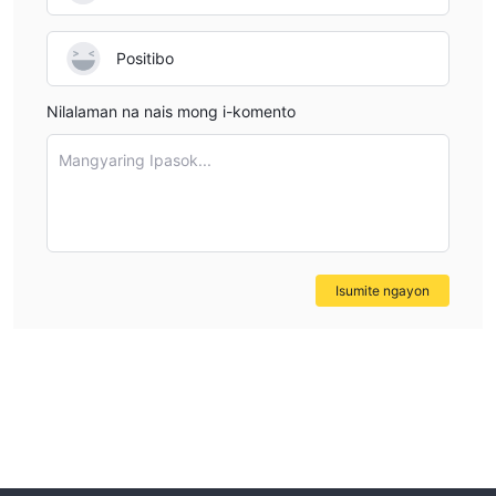
Positibo
Nilalaman na nais mong i-komento
Mangyaring Ipasok...
Isumite ngayon