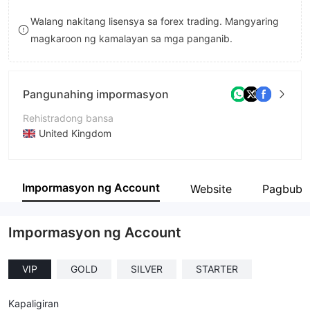
8
7
Walang nakitang lisensya sa forex trading. Mangyaring
magkaroon ng kamalayan sa mga panganib.
9
8
9
Pangunahing impormasyon
Rehistradong bansa
United Kingdom
Panahon ng pagpapatakbo
1-2 taon
Impormasyon ng Account
Website
Pagbubu
Kumpanya
Experthills
Impormasyon ng Account
VIP
GOLD
SILVER
STARTER
Kapaligiran