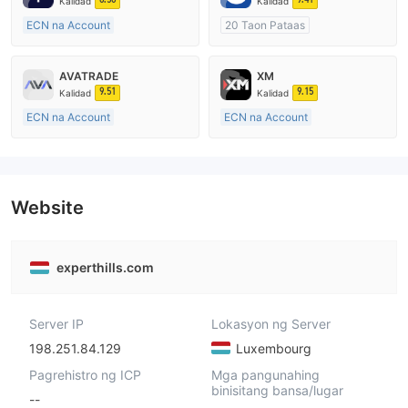
Kalidad
Kalidad
ECN na Account
20 Taon Pataas
10-15 taon
Kinokontrol sa Australia
Kinokontrol sa Australia
Paggawa ng Market (MM)
AVATRADE
XM
Paggawa ng Market (MM)
Pangunahing label na MT4
9.51
9.15
Kalidad
Kalidad
Pangunahing label na MT4
ECN na Account
ECN na Account
15-20 taon
15-20 taon
Kinokontrol sa Australia
Kinokontrol sa Australia
Paggawa ng Market (MM)
Paggawa ng Market (MM)
Pangunahing label na MT4
Pangunahing label na MT4
Website
experthills.com
Server IP
Lokasyon ng Server
198.251.84.129
Luxembourg
Pagrehistro ng ICP
Mga pangunahing
binisitang bansa/lugar
--