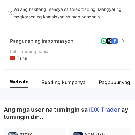
8
8
Walang nakitang lisensya sa forex trading. Mangyaring
magkaroon ng kamalayan sa mga panganib.
9
9
Pangunahing impormasyon
Rehistradong bansa
Tsina
Panahon ng pagpapatakbo
2-5 taon
Website
Buod ng kumpanya
Pagbubunyag n
Kumpanya
IDX Trader
Ang mga user na tumingin sa
IDX Trader
ay
tumingin din..
GTCFX
VT Markets