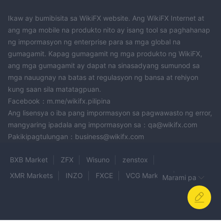
sakaling magkaroon ng mga problema ang mga trader o
Ikaw ay bumibisita sa WikiFX website. Ang WikiFX Internet at
kailangan nila ng agarang tulong, dahil may mga limitasyon sa
ang mga mobile na produkto nito ay isang tool sa paghahanap
pagiging available at responsibilidad ng mga serbisyong
ng impormasyon ng enterprise para sa mga global na
suporta.
gumagamit. Kapag gumagamit ng mga produkto ng WikiFX,
Peligrong Pangloloko
: Ang mga hindi reguladong mga
ang mga gumagamit ay dapat na sinasadyang sumunod sa
plataporma sa pagkalakalan ay maaaring maging madaling
mga nauugnay na batas at regulasyon ng bansa at rehiyon
mabiktima ng mga aktibidad na may layuning mangloko,
kung saan sila matatagpuan.
kailangan ng mga mangangalakal na maging maingat at
Facebook：m.me/wikifx.pilipina
magkaroon ng malalim na pagsusuri upang maibsan ang
Ang lisensya o iba pang impormasyon sa pagwawasto ng error,
panganib na mabiktima ng mga panloloko o hindi matapat na
mangyaring ipadala ang impormasyon sa：qa@wikifx.com
mga gawain.
Pakikipagtulungan：business@wikifx.com
Limitadong mga Pagpipilian sa Pagbabayad
: IDX Trader
tila nag-aalok ng mga credit at debit card bilang pangunahing
BXB Market
ZFX
Wisuno
zenstox
paraan ng pag-iimbak at pagwi-withdraw, na magiging limitado
XMR Markets
INZO
FXCE
VCG Markets
Marami pa
ang mga pagpipilian para sa mga mangangalakal na mas gusto
GOLDEN 168 GROUP
KITCO
FVP Trade
GINZO
ang alternatibong paraan ng pagbabayad o naghahanap ng
mas malaking kakayahang pang-pinansyal sa mga
7option
GTS
Consors bank
KaiaFX
transaksyon.