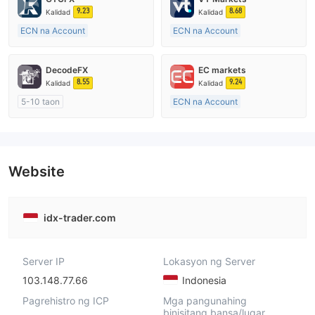
9.23
8.68
Kalidad
Kalidad
ECN na Account
ECN na Account
15-20 taon
10-15 taon
Kinokontrol sa United Kingdom
Kinokontrol sa Australia
DecodeFX
EC markets
Paggawa ng Market (MM)
Paggawa ng Market (MM)
8.55
9.24
Kalidad
Kalidad
Pangunahing label na MT4
Pangunahing label na MT4
5-10 taon
ECN na Account
Kinokontrol sa Australia
10-15 taon
Paggawa ng Market (MM)
Kinokontrol sa Australia
Pangunahing label na MT4
Paggawa ng Market (MM)
Pangunahing label na MT4
Website
idx-trader.com
Server IP
Lokasyon ng Server
103.148.77.66
Indonesia
Pagrehistro ng ICP
Mga pangunahing
binisitang bansa/lugar