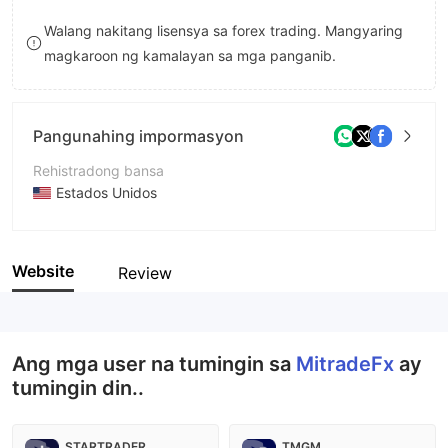
8
Walang nakitang lisensya sa forex trading. Mangyaring
magkaroon ng kamalayan sa mga panganib.
9
Pangunahing impormasyon
Rehistradong bansa
Estados Unidos
Panahon ng pagpapatakbo
2-5 taon
Website
Review
Kumpanya
MitradeFx
Ang mga user na tumingin sa
MitradeFx
ay
tumingin din..
STARTRADER
TMGM