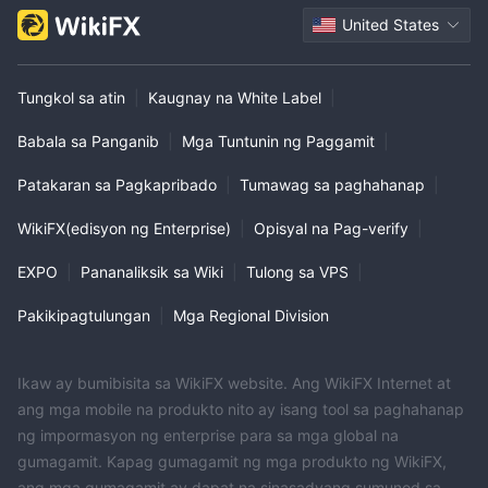
United States
Tungkol sa atin
|
Kaugnay na White Label
|
Babala sa Panganib
|
Mga Tuntunin ng Paggamit
|
Patakaran sa Pagkapribado
|
Tumawag sa paghahanap
|
WikiFX(edisyon ng Enterprise)
|
Opisyal na Pag-verify
|
EXPO
|
Pananaliksik sa Wiki
|
Tulong sa VPS
|
Pakikipagtulungan
|
Mga Regional Division
Ikaw ay bumibisita sa WikiFX website. Ang WikiFX Internet at
ang mga mobile na produkto nito ay isang tool sa paghahanap
ng impormasyon ng enterprise para sa mga global na
gumagamit. Kapag gumagamit ng mga produkto ng WikiFX,
ang mga gumagamit ay dapat na sinasadyang sumunod sa