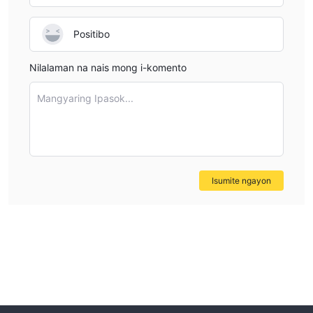
Positibo
Nilalaman na nais mong i-komento
Mangyaring Ipasok...
Isumite ngayon