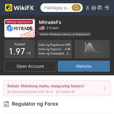
4
2
5
3
6
4
MitradeFx
Walang regulasyon
7
5
2-5 taon
Kahina-Hinalang Lisensya sa Regulasyon
0
8
6
Kahina-hinalang saklaw ng Negosyo
Kalidad
Index ng Regulasyon
3.00
Mataas na potensyal na peligro
1
.
9
7
Index ng Negosyo
6.30
/10
Index ng Pamamahala sa Panganib
2.79
2
8
Open Account
Website
3
9
4
Babala: Mababang marka, mangyaring lumayo!
5
Nakaraang Pagtuklas 2026-08-09
Panganib
2
6
Regulator ng Forex
7