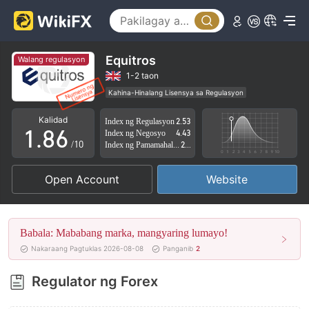
3
1
4
2
5
3
Equitros
Walang regulasyon
6
4
1-2 taon
Kahina-Hinalang Lisensya sa Regulasyon
0
7
5
Kahina-hinalang saklaw ng Negosyo
Kalidad
Index ng Regulasyon
2.53
Mataas na potensyal na peligro
1
.
8
6
Index ng Negosyo
4.43
/10
Index ng Pamamahala sa Panganib
2.53
2
9
7
Open Account
Website
3
8
4
9
Babala: Mababang marka, mangyaring lumayo!
5
Nakaraang Pagtuklas 2026-08-08
Panganib
2
6
Regulator ng Forex
7