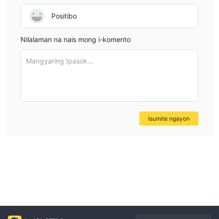
Positibo
Nilalaman na nais mong i-komento
Mangyaring Ipasok...
Isumite ngayon