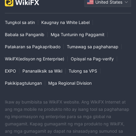
United States
Tungkol sa atin
|
Kaugnay na White Label
|
Babala sa Panganib
|
Mga Tuntunin ng Paggamit
|
Patakaran sa Pagkapribado
|
Tumawag sa paghahanap
|
WikiFX(edisyon ng Enterprise)
|
Opisyal na Pag-verify
|
EXPO
|
Pananaliksik sa Wiki
|
Tulong sa VPS
|
Pakikipagtulungan
|
Mga Regional Division
Ikaw ay bumibisita sa WikiFX website. Ang WikiFX Internet at
ang mga mobile na produkto nito ay isang tool sa paghahanap
ng impormasyon ng enterprise para sa mga global na
gumagamit. Kapag gumagamit ng mga produkto ng WikiFX,
ang mga gumagamit ay dapat na sinasadyang sumunod sa