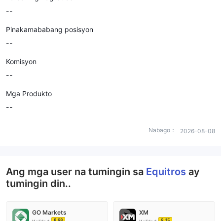
--
Pinakamababang posisyon
--
Komisyon
--
Mga Produkto
--
Nabago：
2026-08-08
Ang mga user na tumingin sa
Equitros
ay
tumingin din..
GO Markets
XM
8.98
9.15