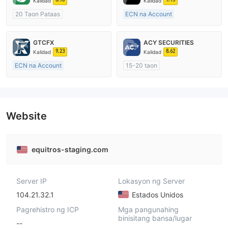
Kalidad
Kalidad
20 Taon Pataas
ECN na Account
Kinokontrol sa Australia
15-20 taon
Paggawa ng Market (MM)
Kinokontrol sa Australia
GTCFX
ACY SECURITIES
cTrader
Paggawa ng Market (MM)
9.23
8.62
Kalidad
Kalidad
Pangunahing label na MT4
ECN na Account
15-20 taon
15-20 taon
Kinokontrol sa Australia
Kinokontrol sa United Kingdom
Paggawa ng Market (MM)
Paggawa ng Market (MM)
Pangunahing label na MT4
Pangunahing label na MT4
Website
equitros-staging.com
Server IP
Lokasyon ng Server
104.21.32.1
Estados Unidos
Pagrehistro ng ICP
Mga pangunahing
binisitang bansa/lugar
--