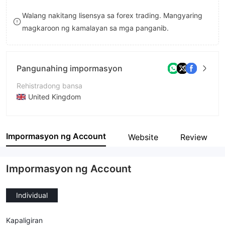
8
Walang nakitang lisensya sa forex trading. Mangyaring
magkaroon ng kamalayan sa mga panganib.
9
Pangunahing impormasyon
Rehistradong bansa
United Kingdom
Panahon ng pagpapatakbo
1-2 taon
Impormasyon ng Account
Website
Review
Kumpanya
Covenance Limited
Impormasyon ng Account
Individual
Kapaligiran