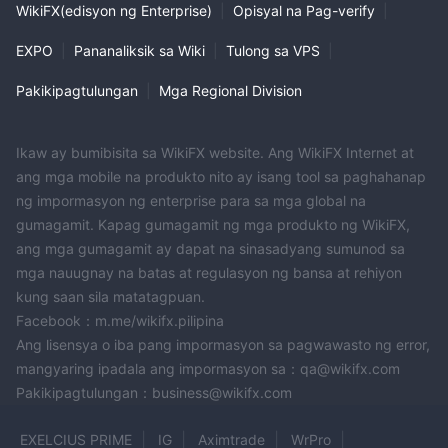
pinag-isipang desisyon.
WikiFX(edisyon ng Enterprise)
|
Opisyal na Pag-verify
|
Customer Support
EXPO
|
Pananaliksik sa Wiki
|
Tulong sa VPS
|
Ang customer support ng Zonex Capital ay kilalang kulang sa
Pakikipagtulungan
|
Mga Regional Division
responsibilidad at kahusayan sa iba't ibang paraan ng
pakikipag-ugnayan. Ang mga pagtatangkang makipag-
ugnayan sa pamamagitan ng email sa
Ikaw ay bumibisita sa WikiFX website. Ang WikiFX Internet at
info@zonexcapital.com
ay madalas na nagreresulta sa
ang mga mobile na produkto nito ay isang tool sa paghahanap
pagkaantala o hindi sapat na mga tugon, kung mayroon man.
ng impormasyon ng enterprise para sa mga global na
+692
gumagamit. Kapag gumagamit ng mga produkto ng WikiFX,
Gayundin, ang kanilang English contact number na
902129750469
ang mga gumagamit ay dapat na sinasadyang sumunod sa
ay tila nagdudulot ng patlang, kung saan
mga nauugnay na batas at regulasyon ng bansa at rehiyon
nahihirapan ang mga customer na makipag-ugnayan o
kung saan sila matatagpuan.
makatanggap ng tulong. Ang kakulangan sa epektibong mga
Facebook：m.me/wikifx.pilipina
channel ng komunikasyon ay nag-iiwan sa mga kliyente na
Ang lisensya o iba pang impormasyon sa pagwawasto ng error,
pakiramdam na naiwan at hindi sapat ang serbisyo, na
mangyaring ipadala ang impormasyon sa：qa@wikifx.com
nagdudulot ng malalaking alalahanin tungkol sa kahusayan at
Pakikipagtulungan：business@wikifx.com
epektibong suporta ng imprastraktura ng Zonex Capital.
EXELCIUS PRIME
IG
Aximtrade
WrPro
Conclusion