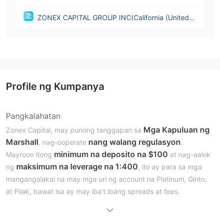
ZONEX CAPITAL GROUP INC(California (United S
tates))
Profile ng Kumpanya
Pangkalahatan
Mga Kapuluan ng
Zonex Capital, may punong tanggapan sa
Marshall
nang walang regulasyon
, nag-ooperate
.
minimum na deposito na $100
Mayroon itong
at nag-aalok
maksimum na leverage na 1:400
ng
, ito ay para sa mga
mangangalakal na may mga uri ng account na Platinum, Ginto,
at Pilak, bawat isa ay may iba't ibang spreads at fees.
Gayunpaman, iniulat ng mga customer ang hindi epektibong
customer support at hindi responsibo, na pinahahaba pa ng