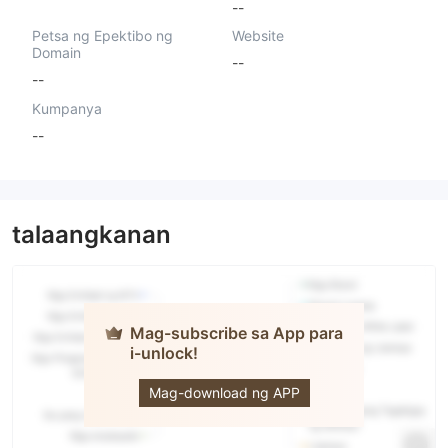
--
Petsa ng Epektibo ng
Website
Domain
--
--
Kumpanya
--
talaangkanan
Mag-subscribe sa App para
i-unlock!
Zonex
Capital
Mag-download ng APP