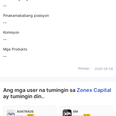
--
Pinakamababang posisyon
--
Komisyon
--
Mga Produkto
--
Nabago：
2026-08-08
Ang mga user na tumingin sa
Zonex Capital
ay tumingin din..
AVATRADE
XM
9.51
9.15