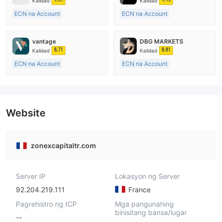
Kalidad
Kalidad
ECN na Account
ECN na Account
15-20 taon
15-20 taon
Kinokontrol sa Australia
Kinokontrol sa Australia
vantage
DBG MARKETS
Paggawa ng Market (MM)
Paggawa ng Market (MM)
8.71
8.81
Kalidad
Kalidad
Pangunahing label na MT4
Pangunahing label na MT4
ECN na Account
ECN na Account
10-15 taon
10-15 taon
Kinokontrol sa Australia
Kinokontrol sa Australia
Paggawa ng Market (MM)
Paggawa ng Market (MM)
Pangunahing label na MT4
Pangunahing label na MT4
Website
zonexcapitaltr.com
Server IP
Lokasyon ng Server
92.204.219.111
France
Pagrehistro ng ICP
Mga pangunahing
binisitang bansa/lugar
--