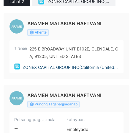
Lahat 2
ZONEX CAPITAL GROUP INC(C
alifornia (United States))
ARAMEH MALAKIAN HAFTVANI
Ahente
Tirahan
225 E BROADWAY UNIT B102E, GLENDALE, C
A, 91205, UNITED STATES
ZONEX CAPITAL GROUP INC(California (United S
tates))
ARAMEH MALAKIAN HAFTVANI
Punong Tagapagpaganap
Petsa ng pagsisimula
katayuan
--
Empleyado