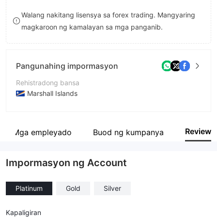
9
7
Walang nakitang lisensya sa forex trading. Mangyaring
magkaroon ng kamalayan sa mga panganib.
8
9
Pangunahing impormasyon
Rehistradong bansa
Marshall Islands
Panahon ng pagpapatakbo
5-10 taon
Review
Mga empleyado
Buod ng kumpanya
Kumpanya
Zonex Capital
Impormasyon ng Account
Platinum
Gold
Silver
Kapaligiran