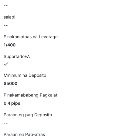
--
salapi
--
Pinakamataas na Leverage
1/400
SuportadoEA
Minimum na Deposito
$5000
Pinakamababang Pagkalat
0.4 pips
Paraan ng pag Deposito
--
Paraan ng Pag-atras