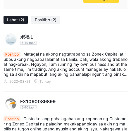
Pilak Account:
Minimum Spread: 0.9 pips
Minimum Deposit: $100
Lahat
(2)
Positibo
(2)
Maximum Leverage: 1:200
Ang mga pagpipilian na ito ay nagbibigay-daan sa mga
ポ福 
mangangalakal na pumili ng uri ng account na naaayon sa
6-10 taon
kanilang tolerance sa panganib, puhunan, at mga kagustuhan
sa pag-trade.
Matagal na akong nagtatrabaho sa Zonex Capital at l
Positibo
ubos akong nagpapasalamat sa kanila. Dati, wala akong trabaho
at nag-break. Ngayon, I am running my own business and at the
Leverage
same time, I'm trading. Ang aking account manager ay nakatulo
ng sa akin na mapabuti ang aking pananalapi ngunit ang pinaka
Zonex Capital ay nag-aalok ng isang maximum na trading
mahalaga ay tinulungan niya akong makahanap ng motibasyon
leverage na 1:400. Ang leverage sa trading ay nagbibigay-
2023-03-21
Turkey
at layunin.
daan sa mga mamumuhunan na kontrolin ang mas malaking
sukat ng posisyon gamit ang mas maliit na halaga ng puhunan.
FX1090089899
Sa isang ratio ng leverage na 1:400, ang mga trader ay
6-10 taon
maaaring palakihin ang kanilang kita o pagkalugi ng 400 beses
ang halaga ng unang puhunan. Bagaman ang mas mataas na
Gusto ko lang pahalagahan ang koponan ng Custome
Positibo
r ng Zonex Capital na palaging makakapagbigay sa akin ng ma
leverage ay maaaring magpataas ng potensyal na kita, ito rin
bilis na tugon online upang ayusin ang aking isyu. Nakagawa sila