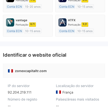
Pontuação
Pontuação
Conta ECN
15-20 anos
Conta ECN
10-15 anos
Austrália Regulamento
Austrália Regulamento
Market Marketing (MM)
Market Marketing (MM)
vantage
ATFX
Etiqueta principal MT4
Etiqueta principal MT4
8.71
9.21
Pontuação
Pontuação
Conta ECN
10-15 anos
Conta ECN
10-15 anos
Austrália Regulamento
Austrália Regulamento
Market Marketing (MM)
Market Marketing (MM)
Etiqueta principal MT4
Etiqueta principal MT4
Identificar o website oficial
zonexcapitaltr.com
IP do servidor
Localização do servidor
92.204.219.111
França
Número de registo
Países/áreas mais visitados
--
--