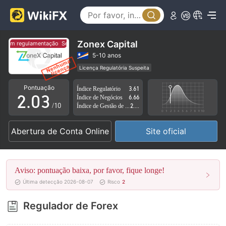
0
Zonex Capital
Sem regulamentação
Sem regulamentação
0
1
5-10 anos
Licença Regulatória Suspeita
1
2
Região de negócios suspeita
Risco potencial alto
Pontuação
Índice Regulatório
3.61
2
.
0
3
Índice de Negócios
6.66
/10
Índice de Gestão de Risco
2.81
3
1
4
Abertura de Conta Online
Site oficial
4
2
5
5
3
6
Aviso: pontuação baixa, por favor, fique longe!
6
4
7
Última detecção 2026-08-07
Risco
2
7
5
8
Regulador de Forex
8
6
9