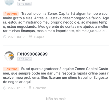
6-10 anos
Alavancagem
Trabalho com a Zonex Capital há algum tempo e sou
Positivos
Zonex Capital oferece uma alavancagem máxima de
muito grato a eles. Antes, eu estava desempregado e falido. Ago
negociação de 1:400. A alavancagem na negociação permite
ra, estou administrando meu próprio negócio e, ao mesmo temp
o, estou negociando. Meu gerente de contas me ajudou a melho
que os investidores controlem um tamanho de posição maior
rar minhas finanças, mas o mais importante, ele me ajudou a enc
com uma quantidade relativamente menor de capital. Com uma
ontrar motivação e propósito.
2023-03-21
Turquia
taxa de alavancagem de 1:400, os traders podem
potencialmente ampliar seus lucros ou perdas em 400 vezes o
valor do investimento inicial. Embora uma alavancagem mais
FX1090089899
alta possa aumentar os ganhos potenciais, também aumenta o
6-10 anos
risco de perdas significativas, exigindo que os traders exerçam
Eu só quero agradecer à equipe Zonex Capital Custo
Positivos
cautela e implementem estratégias de gerenciamento de risco
mer, que sempre pode me dar uma resposta rápida online para r
esolver meu problema. Eles fizeram um ótimo trabalho! Eu gosto
de forma eficaz.
de negociar aqui.
2022-12-06
Colômbia
Spreads e Comissões
Zonex Capital oferece spreads e comissões variáveis,
Não há mais
dependendo das contas de negociação selecionadas. Os
spreads representam a diferença entre os preços de compra e