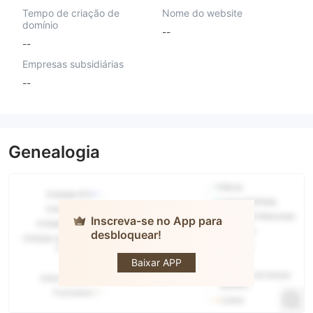
Tempo de criação de
Nome do website
domínio
--
--
Empresas subsidiárias
--
Genealogia
Inscreva-se no App para
desbloquear!
Zonex
Capital
Baixar APP