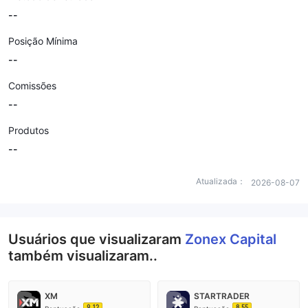
--
Posição Mínima
--
Comissões
--
Produtos
--
Atualizada：
2026-08-07
Usuários que visualizaram
Zonex Capital
também visualizaram..
XM
STARTRADER
9.12
8.55