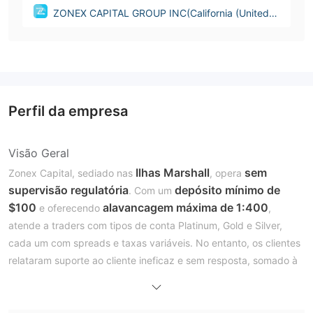
ZONEX CAPITAL GROUP INC(California (United S
tates))
Perfil da empresa
Visão Geral
Ilhas Marshall
sem
Zonex Capital, sediado nas
, opera
supervisão regulatória
depósito mínimo de
. Com um
$100
alavancagem máxima de 1:400
e oferecendo
,
atende a traders com tipos de conta Platinum, Gold e Silver,
cada um com spreads e taxas variáveis. No entanto, os clientes
relataram suporte ao cliente ineficaz e sem resposta, somado à
recente queda do site
, levantando preocupações sobre a
confiabilidade da empresa. Embora suspeitas tenham sido
levantadas, é importante observar que não há evidências