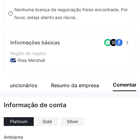
9
7
Nenhuma licença de negociação Forex encontrada. Por
favor, esteja atento aos riscos.
8
9
Informações básicas
Região de registo
Ilhas Marshall
Anos de operação
5-10 anos
Comentar
Funcionários
Resumo da empresa
Empresa
Zonex Capital
Informação de conta
Platinum
Gold
Silver
Ambiente