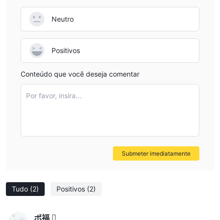
Tipos de Conta
Neutro
Zonex Capital oferece três tipos de conta distintos, adaptados
às diversas necessidades dos traders:
Conta Platinum:
Positivos
Spread Mínimo: 0.4 pips
Depósito Mínimo: $5000
Conteúdo que você deseja comentar
Alavancagem Máxima: 1:400
Conta Gold:
Por favor, insira...
Spread Mínimo: 0.6 pips
Depósito Mínimo: $1000
Alavancagem Máxima: 1:200
Conta Silver:
Submeter imediatamente
Spread Mínimo: 0.9 pips
Depósito Mínimo: $100
Alavancagem Máxima: 1:200
Tudo
(2)
Positivos
(2)
Essas opções permitem que os traders selecionem um tipo de
conta que esteja alinhado com sua tolerância ao risco, capital
de investimento e preferências de negociação.
ポ福 